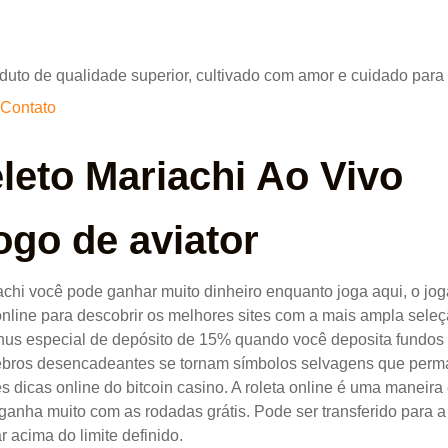
uto de qualidade superior, cultivado com amor e cuidado para 
Contato
eto Mariachi Ao Vivo
go de aviator
chi você pode ganhar muito dinheiro enquanto joga aqui, o jog
es online para descobrir os melhores sites com a mais ampla sele
nus especial de depósito de 15% quando você deposita fundos v
érebros desencadeantes se tornam símbolos selvagens que perma
es dicas online do bitcoin casino. A roleta online é uma manei
nha muito com as rodadas grátis. Pode ser transferido para a
r acima do limite definido.