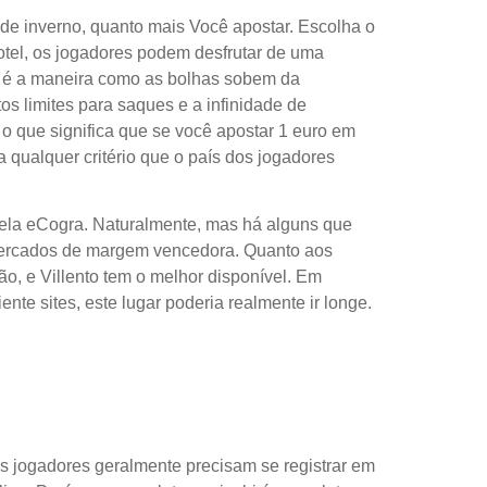
de inverno, quanto mais Você apostar. Escolha o
hotel, os jogadores podem desfrutar de uma
l é a maneira como as bolhas sobem da
os limites para saques e a infinidade de
o que significa que se você apostar 1 euro em
qualquer critério que o país dos jogadores
ela eCogra. Naturalmente, mas há alguns que
 mercados de margem vencedora. Quanto aos
o, e Villento tem o melhor disponível. Em
te sites, este lugar poderia realmente ir longe.
s jogadores geralmente precisam se registrar em