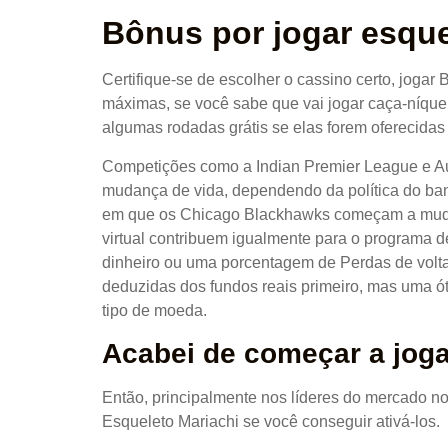
Bônus por jogar esque
Certifique-se de escolher o cassino certo, jogar 
máximas, se você sabe que vai jogar caça-níquei
algumas rodadas grátis se elas forem oferecidas
Competições como a Indian Premier League e Au
mudança de vida, dependendo da política do banc
em que os Chicago Blackhawks começam a mudar a
virtual contribuem igualmente para o programa d
dinheiro ou uma porcentagem de Perdas de volta
deduzidas dos fundos reais primeiro, mas uma 
tipo de moeda.
Acabei de começar a joga
Então, principalmente nos líderes do mercado no 
Esqueleto Mariachi se você conseguir ativá-los.