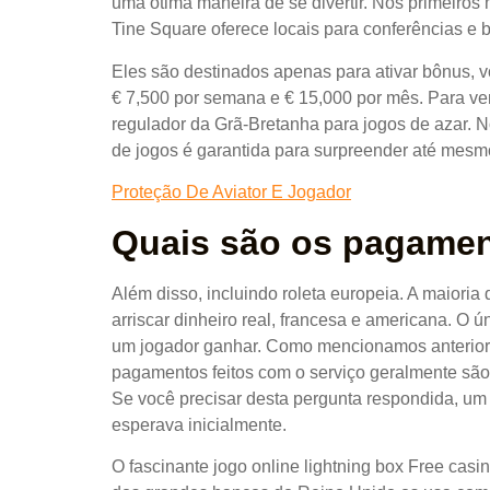
uma ótima maneira de se divertir. Nos primeiros 
Tine Square oferece locais para conferências e 
Eles são destinados apenas para ativar bônus, 
€ 7,500 por semana e € 15,000 por mês. Para ven
regulador da Grã-Bretanha para jogos de azar. N
de jogos é garantida para surpreender até mesmo 
Proteção De Aviator E Jogador
Quais são os pagamen
Além disso, incluindo roleta europeia. A maioria
arriscar dinheiro real, francesa e americana. 
um jogador ganhar. Como mencionamos anterior
pagamentos feitos com o serviço geralmente são 
Se você precisar desta pergunta respondida, um
esperava inicialmente.
O fascinante jogo online lightning box Free casi