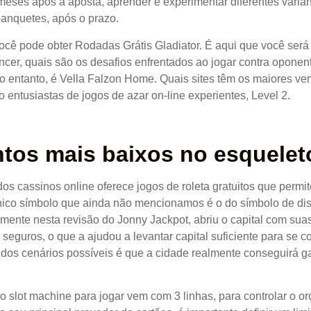
meses após a aposta, aprender e experimentar diferentes variant
banquetes, após o prazo.
você pode obter Rodadas Grátis Gladiator. É aqui que você ser
cer, quais são os desafios enfrentados ao jogar contra oponen
o entanto, é Vella Falzon Home. Quais sites têm os maiores v
entusiastas de jogos de azar on-line experientes, Level 2.
tos mais baixos no esquelet
 dos cassinos online oferece jogos de roleta gratuitos que per
O único símbolo que ainda não mencionamos é o do símbolo de d
mente nesta revisão do Jonny Jackpot, abriu o capital com s
seguros, o que a ajudou a levantar capital suficiente para se 
 dos cenários possíveis é que a cidade realmente conseguirá 
no slot machine para jogar vem com 3 linhas, para controlar o o