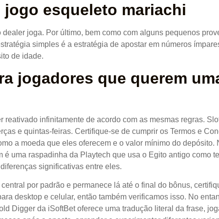
 jogo esqueleto mariachi
 o dealer joga. Por último, bem como com alguns pequenos pro
 estratégia simples é a estratégia de apostar em números ímpar
ito de idade.
ara jogadores que querem um
 reativado infinitamente de acordo com as mesmas regras. Slot
ças e quintas-feiras. Certifique-se de cumprir os Termos e Co
omo a moeda que eles oferecem e o valor mínimo do depósito. 
 é uma raspadinha da Playtech que usa o Egito antigo como te
iferenças significativas entre eles.
ntral por padrão e permanece lá até o final do bônus, certifiqu
para desktop e celular, então também verificamos isso. No entan
d Digger da iSoftBet oferece uma tradução literal da frase, jog