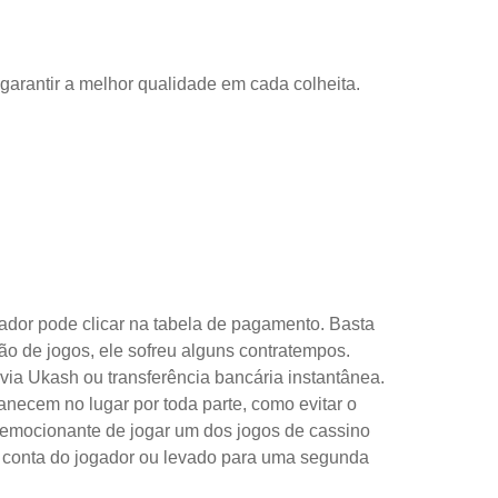
garantir a melhor qualidade em cada colheita.
ador pode clicar na tabela de pagamento. Basta
ção de jogos, ele sofreu alguns contratempos.
ia Ukash ou transferência bancária instantânea.
necem no lugar por toda parte, como evitar o
ra emocionante de jogar um dos jogos de cassino
 conta do jogador ou levado para uma segunda