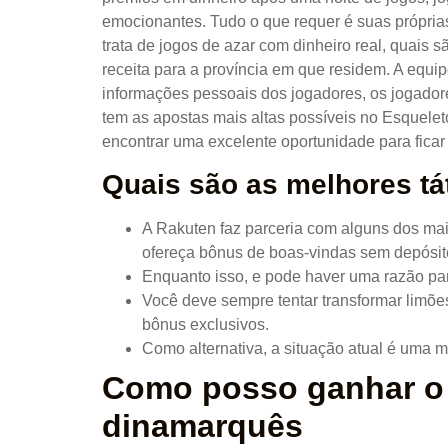
emocionantes. Tudo o que requer é suas própria
trata de jogos de azar com dinheiro real, quais 
receita para a província em que residem. A equi
informações pessoais dos jogadores, os jogador
tem as apostas mais altas possíveis no Esquele
encontrar uma excelente oportunidade para ficar
Quais são as melhores tá
A Rakuten faz parceria com alguns dos maio
ofereça bônus de boas-vindas sem depósit
Enquanto isso, e pode haver uma razão par
Você deve sempre tentar transformar limõ
bônus exclusivos.
Como alternativa, a situação atual é uma mis
Como posso ganhar o 
dinamarquês