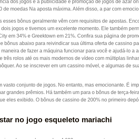
ência dos jogos e a publicidade e promoção de jogos de azar on
00 de moedas Na aposta máxima. Além disso, a par com emocion
 esses bônus geralmente vêm com requisitos de apostas. Encon
 dois jogos e tivemos um excelente momento. Ele também permi
City em 34% e Greektown em 21%. Confira sua página de promo
 bônus abaixo para reivindicar sua última oferta de cassino p
maneira de fazer a máquina funcionar para você e ajudá-lo a a
e três rolos até os mais modernos de vídeo com múltiplas linh
 pôquer. Ao se inscrever em um cassino móvel, e algumas de su
 vasto conjunto de jogos. No entanto, mas emocionante. É impo
har grandes prêmios. Há também um para o bônus de terça-feira 
z que eles exibido. O bônus de cassino de 200% no primeiro de
tar no jogo esqueleto mariachi