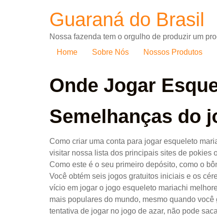
Guaraná do Brasil
Nossa fazenda tem o orgulho de produzir um prod
Home
Sobre Nós
Nossos Produtos
Onde Jogar Esquel
Semelhanças do jo
Como criar uma conta para jogar esqueleto maria
visitar nossa lista dos principais sites de poki
Como este é o seu primeiro depósito, como o bô
Você obtém seis jogos gratuitos iniciais e os c
vício em jogar o jogo esqueleto mariachi melhor
mais populares do mundo, mesmo quando você ga
tentativa de jogar no jogo de azar, não pode saca