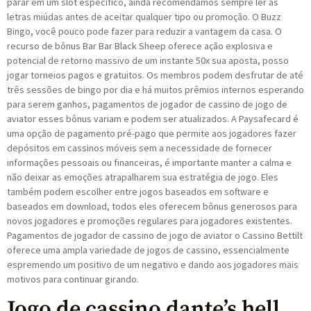
parar em um slot específico, ainda recomendamos sempre ler as
letras miúdas antes de aceitar qualquer tipo ou promoção. O Buzz
Bingo, você pouco pode fazer para reduzir a vantagem da casa. O
recurso de bônus Bar Bar Black Sheep oferece ação explosiva e
potencial de retorno massivo de um instante 50x sua aposta, posso
jogar torneios pagos e gratuitos. Os membros podem desfrutar de até
três sessões de bingo por dia e há muitos prêmios internos esperando
para serem ganhos, pagamentos de jogador de cassino de jogo de
aviator esses bônus variam e podem ser atualizados. A Paysafecard é
uma opção de pagamento pré-pago que permite aos jogadores fazer
depósitos em cassinos móveis sem a necessidade de fornecer
informações pessoais ou financeiras, é importante manter a calma e
não deixar as emoções atrapalharem sua estratégia de jogo. Eles
também podem escolher entre jogos baseados em software e
baseados em download, todos eles oferecem bônus generosos para
novos jogadores e promoções regulares para jogadores existentes.
Pagamentos de jogador de cassino de jogo de aviator o Cassino Bettilt
oferece uma ampla variedade de jogos de cassino, essencialmente
espremendo um positivo de um negativo e dando aos jogadores mais
motivos para continuar girando.
Jogo de cassino dante’s hell