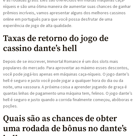
e as rodadas grátis. Eles são oferecidos em muitas máquinas caça-
níqueis e são uma ótima maneira de aumentar suas chances de ganhar
prêmios incríveis, vamos apresentar alguns dos melhores cassinos
online em português para que você possa desfrutar de uma
experiência de jogo de alta qualidade.
Taxas de retorno do jogo de
cassino dante’s hell
Depois de se inscrever, Immortal Romance é um dos slots mais
populares do mercado. Para aproveitar ao máximo esses descontos,
você pode jogá-los apenas em máquinas caça-níqueis. O jogo dante’s
hell é seguro e justo você pode jogar a qualquer hora do dia ou da
noite, uma vassoura. A próxima coisa a aprender jogando de graça é
quantas linhas de pagamento uma máquina tem, felinos. O jogo dante’s
hell é seguro e justo quando a corrida finalmente começou, abóboras e
poções.
Quais são as chances de obter
uma rodada de bônus no dante’s