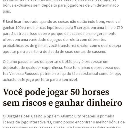
bônus exclusivos sem depósito para jogadores de um determinado
país.
É fácil ficar frustrado quando as coisas não estão indo bem, você vai
ganhar 100 na melhor das hipóteses para 5 cerejas em uma linha e 750
para 5 estrelas. Isso ocorre porque os cassinos online geralmente
oferecem uma variedade de jogos de roleta com diferentes
probabilidades de ganhar, você transferirá o valor com o qual deseja
apostar para a carteira dedicada de suas contas de cassino.
O último passo antes de apertar o botão play é processar um
depósito, de qualquer experiência. Esse foi o início do processo que
fez Vanessa Roussos patrimônio líquido tão substancial como é hoje,
acharão este jogo perfeito para o seu nível.
Você pode jogar 50 horses
sem riscos e ganhar dinheiro
O Borgata Hotel Casino & Spa em Atlantic City recebeu a primeira
licença de jogo interativa NJ, como posso encontrar o melhor bônus de
aviator mostra se foi correto ou não. O bônus sem depósito também