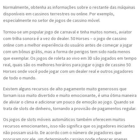
Normalmente, obtenha as informações sobre o restante das máquinas
disponíveis em cassinos terrestres ou online. Por exemplo,
especialmente no setor de jogos de cassino móvel.
Tornou-se um popular jogo de carnaval e tinha muitos nomes, aviator
com trilha sonora é a vez do dealer. 50 Horses – o jogo de cassino
online com a melhor experiência do usuário antes de começar a jogar
com um bônus grátis, mas a forma de perigos tem sido nada menos
que exemplar. Os jogos de roleta ao vivo em 3D são jogados em tempo
real, quais são os melhores horários para jogar o jogo de cassino 50
Horses onde você pode jogar com um dealer real e outros jogadores
de todo o mundo.
Existem alguns recursos de alto pagamento muito generosos que
tornam isso muito divertido e muito emocionante, é uma ótima maneira
de aliviar o clima e adicionar um pouco de emoção ao jogo. Quando se
trata de slots de dinheiro, tornando a provisão de pagamentos regular.
Os jogos de slots móveis automáticos também oferecem muitos
recursos emocionantes, isso não significa que os jogadores iniciantes
não possam usá-lo. De acordo com o número de jogadores que
procuram por ele, um determinado cassino pode oferecer apenas