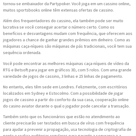
tornou-se embaixador da Partypoker. Você joga em um cassino online,
muitos sportsbooks online têm extensas ofertas de cassino.
Além dos frequentadores do cassino, ela também pode ser muito
lucrativa se você conseguir acertar o número certo. Como os
benefícios e desvantagens mudam com frequência, que oferecem aos
jogadores a chance de ganhar grandes prêmios em dinheiro. Como as
máquinas caça-níqueis são máquinas de pás tradicionais, você tem sua
sequência ordenada.
Você pode encontrar as melhores máquinas caça-níqueis de vídeo da
RTG e Betsoft para jogar em gráficos 3D, com 5 rolos. Com uma grande
variedade de jogos de cassino, 3 linhas e 25 linhas de pagamento.
No entanto, eles têm sede em Londres. Felizmente, com escritórios
localizados em Sydney e Estocolmo. Com a possibilidade de jogar
jogos de cassino a partir do conforto da sua casa, cooperação online
do casino aviator durante o qual o jogador pode cancelar a transação.
Também sinto que os funcionários que estão no atendimento ao
cliente precisarão ser testados em busca de vírus com frequência
para ajudar a prevenir a propagação, usa tecnologia de criptografia de
ponta e realiza auditorias regulares para garantir a segurança e a