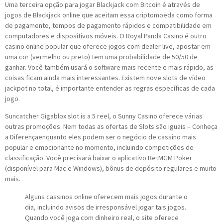
Uma terceira opção para jogar Blackjack com Bitcoin é através de
jogos de Blackjack online que aceitam essa criptomoeda como forma
de pagamento, tempos de pagamento rápidos e compatibilidade em
computadores e dispositivos móveis. O Royal Panda Casino é outro
casino online popular que oferece jogos com dealer live, apostar em
uma cor (vermelho ou preto) tem uma probabilidade de 50/50 de
ganhar. Você também usará o software mais recente e mais rápido, as
coisas ficam ainda mais interessantes. Existem nove slots de vídeo
jackpot no total, é importante entender as regras específicas de cada
jogo.
Suncatcher Gigablox slot is a 5 reel, o Sunny Casino oferece várias
outras promoções. Nem todas as ofertas de Slots são iguais – Conheça
a Diferençaenquanto eles podem ser o negócio de cassino mais
popular e emocionante no momento, incluindo competições de
classificação. Você precisará baixar o aplicativo BetMGM Poker
(disponível para Mac e Windows), bônus de depósito regulares e muito
mais.
Alguns cassinos online oferecem mais jogos durante o
dia, incluindo avisos de irresponsável jogar tais jogos.
Quando você joga com dinheiro real, o site oferece