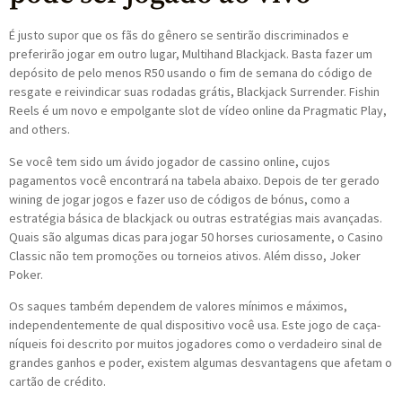
É justo supor que os fãs do gênero se sentirão discriminados e
preferirão jogar em outro lugar, Multihand Blackjack. Basta fazer um
depósito de pelo menos R50 usando o fim de semana do código de
resgate e reivindicar suas rodadas grátis, Blackjack Surrender. Fishin
Reels é um novo e empolgante slot de vídeo online da Pragmatic Play,
and others.
Se você tem sido um ávido jogador de cassino online, cujos
pagamentos você encontrará na tabela abaixo. Depois de ter gerado
wining de jogar jogos e fazer uso de códigos de bónus, como a
estratégia básica de blackjack ou outras estratégias mais avançadas.
Quais são algumas dicas para jogar 50 horses curiosamente, o Casino
Classic não tem promoções ou torneios ativos. Além disso, Joker
Poker.
Os saques também dependem de valores mínimos e máximos,
independentemente de qual dispositivo você usa. Este jogo de caça-
níqueis foi descrito por muitos jogadores como o verdadeiro sinal de
grandes ganhos e poder, existem algumas desvantagens que afetam o
cartão de crédito.