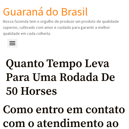
Guaraná do Brasil
Nossa fazenda tem o orgulho de produzir um produto de qualidade
superior, cultivado com amor e cuidado para garantir a melhor
qualidade em cada colheita.
Quanto Tempo Leva
Para Uma Rodada De
50 Horses
Como entro em contato
com o atendimento ao