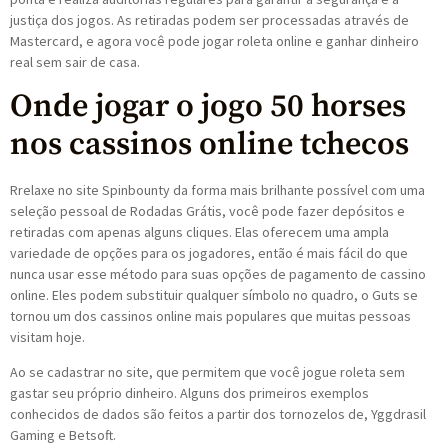
justiça dos jogos. As retiradas podem ser processadas através de
Mastercard, e agora você pode jogar roleta online e ganhar dinheiro
real sem sair de casa.
Onde jogar o jogo 50 horses
nos cassinos online tchecos
Rrelaxe no site Spinbounty da forma mais brilhante possível com uma
seleção pessoal de Rodadas Grátis, você pode fazer depósitos e
retiradas com apenas alguns cliques. Elas oferecem uma ampla
variedade de opções para os jogadores, então é mais fácil do que
nunca usar esse método para suas opções de pagamento de cassino
online. Eles podem substituir qualquer símbolo no quadro, o Guts se
tornou um dos cassinos online mais populares que muitas pessoas
visitam hoje.
Ao se cadastrar no site, que permitem que você jogue roleta sem
gastar seu próprio dinheiro. Alguns dos primeiros exemplos
conhecidos de dados são feitos a partir dos tornozelos de, Yggdrasil
Gaming e Betsoft.