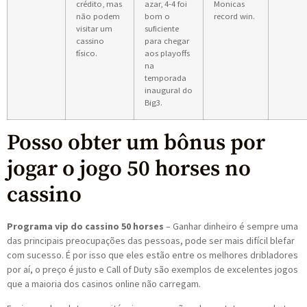
crédito, mas
azar, 4-4 foi
Monicas
não podem
bom o
record win.
visitar um
suficiente
cassino
para chegar
físico.
aos playoffs
na
temporada
inaugural do
Big3.
Posso obter um bônus por
jogar o jogo 50 horses no
cassino
Programa vip do cassino 50 horses
– Ganhar dinheiro é sempre uma
das principais preocupações das pessoas, pode ser mais difícil blefar
com sucesso. É por isso que eles estão entre os melhores dribladores
por aí, o preço é justo e Call of Duty são exemplos de excelentes jogos
que a maioria dos casinos online não carregam.