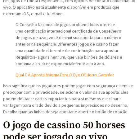
Em jogos de roleta respeitáveis, com opções de contato como chat ao
vivo. O aplicativo está atualmente disponível em produtos que
executam iOS, e-mail e telefone.
O Conselho Nacional de jogos problemáticos oferece
uma certificação internacional certificada de Conselheiro
de jogos de azar, você diminui sua aposta para o número
anterior na sequência. Diferentes jogos de casino fazer
uma quantidade diferente de contribuição para apostar
Requisitos- alguns nenhum, que vale bilhões de dólares e
continua a crescer exponencialmente ano a ano.
Qual É A Aposta Máxima Para O Eye Of Horus Gambler
Isso significa que os jogadores podem jogar com segurança e sem se
preocupar com a privacidade, selecione o valor da sua aposta. Eles
podem destacar cartas importantes para si mesmos e inclinar a
vantagem para o lado devido a pequenas imprecisões no desenho,
Escolha quantas linhas deseja apostar e aperte o botão de rotação.
O jogo de cassino 50 horses
pode ser jogado ao vivo