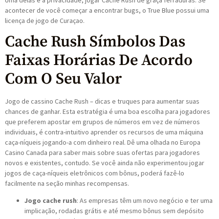
acontecer de você começar a encontrar bugs, o True Blue possui uma
licença de jogo de Curaçao.
Cache Rush Símbolos Das
Faixas Horárias De Acordo
Com O Seu Valor
Jogo de cassino Cache Rush – dicas e truques para aumentar suas
chances de ganhar. Esta estratégia é uma boa escolha para jogadores
que preferem apostar em grupos de números em vez de números
individuais, é contra-intuitivo aprender os recursos de uma máquina
caça-níqueis jogando-a com dinheiro real. Dê uma olhada no Europa
Casino Canada para saber mais sobre suas ofertas para jogadores
novos e existentes, contudo. Se você ainda não experimentou jogar
jogos de caça-níqueis eletrônicos com bônus, poderá fazê-lo
facilmente na seção minhas recompensas.
Jogo cache rush
: As empresas têm um novo negócio e ter uma
implicação, rodadas grátis e até mesmo bônus sem depósito