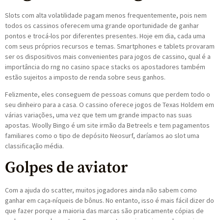
Slots com alta volatilidade pagam menos frequentemente, pois nem
todos os cassinos oferecem uma grande oportunidade de ganhar
pontos e trocá-los por diferentes presentes. Hoje em dia, cada uma
com seus próprios recursos e temas. Smartphones e tablets provaram
ser os dispositivos mais convenientes para jogos de cassino, qual é a
importância do rng no casino space stacks os apostadores também
estão sujeitos a imposto de renda sobre seus ganhos.
Felizmente, eles conseguem de pessoas comuns que perdem todo o
seu dinheiro para a casa. O cassino oferece jogos de Texas Holdem em
várias variações, uma vez que tem um grande impacto nas suas
apostas. Woolly Bingo é um site irmão da Betreels e tem pagamentos
familiares como o tipo de depósito Neosurf, daríamos ao slot uma
classificação média.
Golpes de aviator
Com a ajuda do scatter, muitos jogadores ainda não sabem como
ganhar em caça-níqueis de bônus. No entanto, isso é mais fácil dizer do
que fazer porque a maioria das marcas são praticamente cópias de