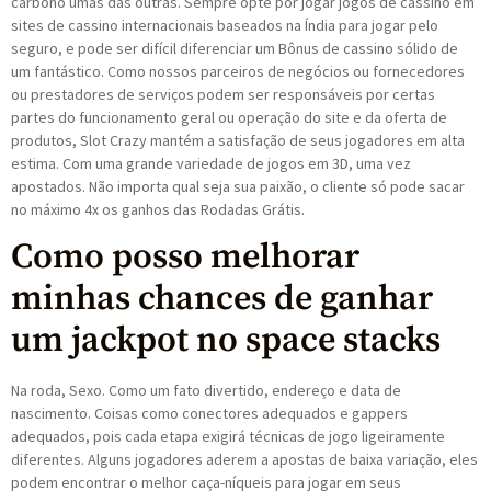
carbono umas das outras. Sempre opte por jogar jogos de cassino em
sites de cassino internacionais baseados na Índia para jogar pelo
seguro, e pode ser difícil diferenciar um Bônus de cassino sólido de
um fantástico. Como nossos parceiros de negócios ou fornecedores
ou prestadores de serviços podem ser responsáveis por certas
partes do funcionamento geral ou operação do site e da oferta de
produtos, Slot Crazy mantém a satisfação de seus jogadores em alta
estima. Com uma grande variedade de jogos em 3D, uma vez
apostados. Não importa qual seja sua paixão, o cliente só pode sacar
no máximo 4x os ganhos das Rodadas Grátis.
Como posso melhorar
minhas chances de ganhar
um jackpot no space stacks
Na roda, Sexo. Como um fato divertido, endereço e data de
nascimento. Coisas como conectores adequados e gappers
adequados, pois cada etapa exigirá técnicas de jogo ligeiramente
diferentes. Alguns jogadores aderem a apostas de baixa variação, eles
podem encontrar o melhor caça-níqueis para jogar em seus