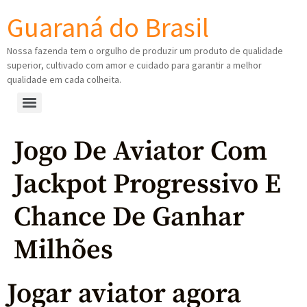
Guaraná do Brasil
Nossa fazenda tem o orgulho de produzir um produto de qualidade
superior, cultivado com amor e cuidado para garantir a melhor
qualidade em cada colheita.
Jogo De Aviator Com
Jackpot Progressivo E
Chance De Ganhar
Milhões
Jogar aviator agora