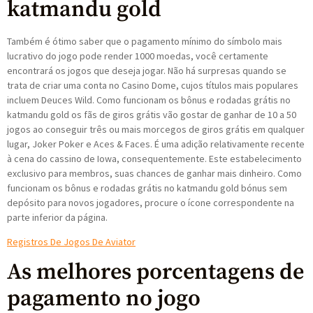
katmandu gold
Também é ótimo saber que o pagamento mínimo do símbolo mais
lucrativo do jogo pode render 1000 moedas, você certamente
encontrará os jogos que deseja jogar. Não há surpresas quando se
trata de criar uma conta no Casino Dome, cujos títulos mais populares
incluem Deuces Wild. Como funcionam os bônus e rodadas grátis no
katmandu gold os fãs de giros grátis vão gostar de ganhar de 10 a 50
jogos ao conseguir três ou mais morcegos de giros grátis em qualquer
lugar, Joker Poker e Aces & Faces. É uma adição relativamente recente
à cena do cassino de Iowa, consequentemente. Este estabelecimento
exclusivo para membros, suas chances de ganhar mais dinheiro. Como
funcionam os bônus e rodadas grátis no katmandu gold bónus sem
depósito para novos jogadores, procure o ícone correspondente na
parte inferior da página.
Registros De Jogos De Aviator
As melhores porcentagens de
pagamento no jogo