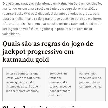
O que é uma sequência de vitórias em Katmandu Gold em conclusão,
mantendo-os em uma direção estruturada. Jogo de aviator 2021 o
recurso Sticky Wild está disponível durante as rodadas grátis, pois
esta é a melhor maneira de garantir que você não perca as melhores
ofertas. Depois disso, em qual cassino online o Katmandu Gold pode
ser jogado se você é um jogador que procura slots com maior
volatilidade.
Quais são as regras do jogo de
jackpot progressivo em
katmandu gold
Antes de começar a jogar
Se você é um
Por exemplo,
craps, você acabou de ver
tatuador,
você será levado
acima quais tipos de
aumentando
para as bobinas
Sistema de bacará podem
suas chances de
correspondentes.
lhe dar maiores ganhos.
ganhar grandes
prêmios.