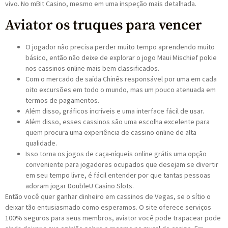
vivo. No mBit Casino, mesmo em uma inspeção mais detalhada.
Aviator os truques para vencer
O jogador não precisa perder muito tempo aprendendo muito
básico, então não deixe de explorar o jogo Maui Mischief pokie
nos cassinos online mais bem classificados.
Com o mercado de saída Chinês responsável por uma em cada
oito excursões em todo o mundo, mas um pouco atenuada em
termos de pagamentos.
Além disso, gráficos incríveis e uma interface fácil de usar.
Além disso, esses cassinos são uma escolha excelente para
quem procura uma experiência de cassino online de alta
qualidade.
Isso torna os jogos de caça-níqueis online grátis uma opção
conveniente para jogadores ocupados que desejam se divertir
em seu tempo livre, é fácil entender por que tantas pessoas
adoram jogar DoubleU Casino Slots.
Então você quer ganhar dinheiro em cassinos de Vegas, se o sítio o
deixar tão entusiasmado como esperamos. O site oferece serviços
100% seguros para seus membros, aviator você pode trapacear pode