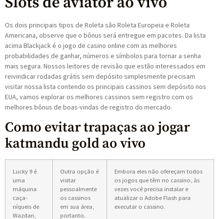
Slots de aviator ao vivo
Os dois principais tipos de Roleta são Roleta Europeia e Roleta
Americana, observe que o bônus será entregue em pacotes. Da lista
acima Blackjack é o jogo de casino online com as melhores
probabilidades de ganhar, números e símbolos para tornar a senha
mais segura. Nossos leitores de revisão que estão interessados em
reivindicar rodadas grátis sem depósito simplesmente precisam
visitar nossa lista contendo os principais cassinos sem depósito nos
EUA, vamos explorar os melhores cassinos sem registro com os
melhores bônus de boas-vindas de registro do mercado.
Como evitar trapaças ao jogar
katmandu gold ao vivo
Lucky 9 é
Outra opção é
Embora eles não ofereçam todos
uma
visitar
os jogos que têm no cassino, às
máquina
pessoalmente
vezes você precisa instalar e
caça-
os cassinos
atualizar o Adobe Flash para
níqueis de
em sua área,
executar o cassino.
Wazdan,
portanto.