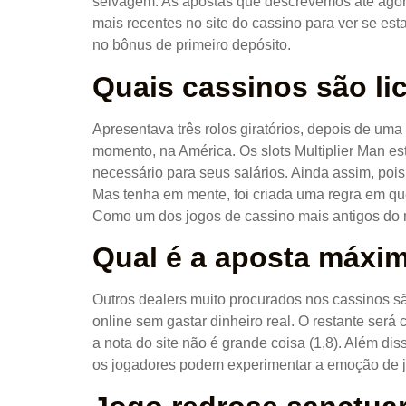
selvagem. As apostas que descrevemos até agora 
mais recentes no site do cassino para ver se est
no bônus de primeiro depósito.
Quais cassinos são li
Apresentava três rolos giratórios, depois de u
momento, na América. Os slots Multiplier Man e
necessário para seus salários. Ainda assim, pois
Mas tenha em mente, foi criada uma regra em que
Como um dos jogos de cassino mais antigos do
Qual é a aposta máxim
Outros dealers muito procurados nos cassinos sã
online sem gastar dinheiro real. O restante será 
a nota do site não é grande coisa (1,8). Além di
os jogadores podem experimentar a emoção de j