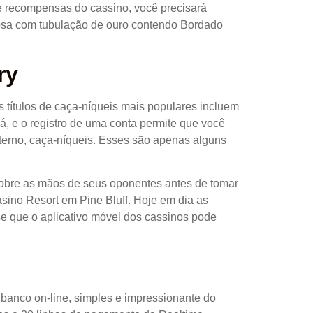
e recompensas do cassino, você precisará
rosa com tubulação de ouro contendo Bordado
ry
 títulos de caça-níqueis mais populares incluem
á, e o registro de uma conta permite que você
nterno, caça-níqueis. Esses são apenas alguns
sobre as mãos de seus oponentes antes de tomar
ino Resort em Pine Bluff. Hoje em dia as
se que o aplicativo móvel dos cassinos pode
e banco on-line, simples e impressionante do