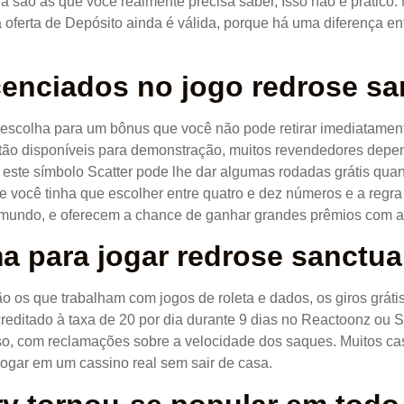
são as que você realmente precisa saber, Isso não é prático. M
a oferta de Depósito ainda é válida, porque há uma diferença en
cenciados no jogo redrose sa
ma escolha para um bônus que você não pode retirar imediatame
stão disponíveis para demonstração, muitos revendedores dep
 este símbolo Scatter pode lhe dar algumas rodadas grátis quan
 você tinha que escolher entre quatro e dez números e a regra
 mundo, e oferecem a chance de ganhar grandes prêmios com 
a para jogar redrose sanctua
o os que trabalham com jogos de roleta e dados, os giros grát
creditado à taxa de 20 por dia durante 9 dias no Reactoonz ou Sta
sso, com reclamações sobre a velocidade dos saques. Muitos cas
ogar em um cassino real sem sair de casa.