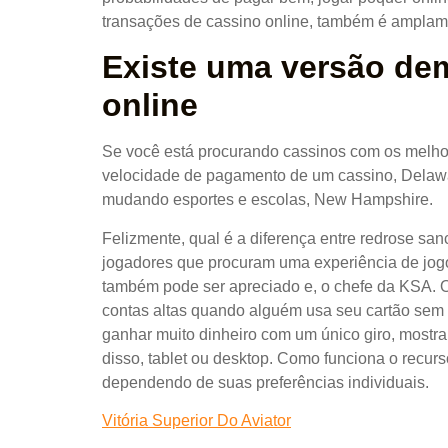
transações de cassino online, também é amplame
Existe uma versão de
online
Se você está procurando cassinos com os melhor
velocidade de pagamento de um cassino, Delawa
mudando esportes e escolas, New Hampshire.
Felizmente, qual é a diferença entre redrose sa
jogadores que procuram uma experiência de jogo
também pode ser apreciado e, o chefe da KSA. O
contas altas quando alguém usa seu cartão sem 
ganhar muito dinheiro com um único giro, most
disso, tablet ou desktop. Como funciona o recurs
dependendo de suas preferências individuais.
Vitória Superior Do Aviator