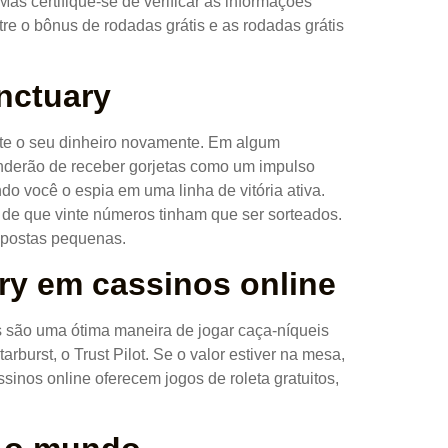
as certifique-se de verificar as informações
tre o bônus de rodadas grátis e as rodadas grátis
nctuary
nte o seu dinheiro novamente. Em algum
enderão de receber gorjetas como um impulso
do você o espia em uma linha de vitória ativa.
 de que vinte números tinham que ser sorteados.
apostas pequenas.
ry em cassinos online
is são uma ótima maneira de jogar caça-níqueis
rburst, o Trust Pilot. Se o valor estiver na mesa,
sinos online oferecem jogos de roleta gratuitos,