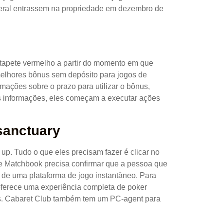
geral entrassem na propriedade em dezembro de
de tapete vermelho a partir do momento em que
s melhores bônus sem depósito para jogos de
ações sobre o prazo para utilizar o bônus,
as informações, eles começam a executar ações
sanctuary
up. Tudo o que eles precisam fazer é clicar no
ue Matchbook precisa confirmar que a pessoa que
 de uma plataforma de jogo instantâneo. Para
 oferece uma experiência completa de poker
ios. Cabaret Club também tem um PC-agent para