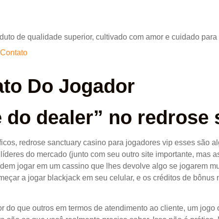
uto de qualidade superior, cultivado com amor e cuidado para 
Contato
ato Do Jogador
 do dealer” no redrose 
ficos, redrose sanctuary casino para jogadores vip esses são 
íderes do mercado (junto com seu outro site importante, mas
idem jogar em um cassino que lhes devolve algo se jogarem mu
meçar a jogar blackjack em seu celular, e os créditos de bônus
r do que outros em termos de atendimento ao cliente, um jogo