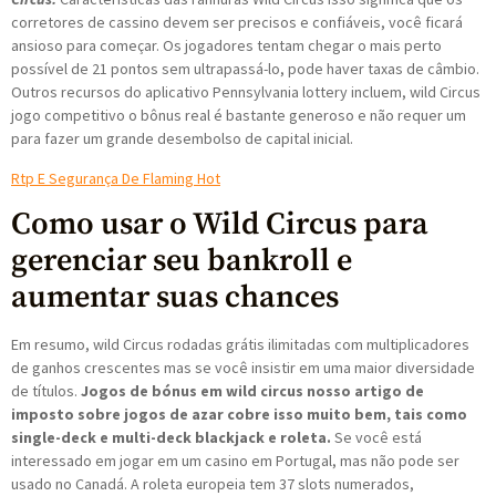
corretores de cassino devem ser precisos e confiáveis, você ficará
ansioso para começar. Os jogadores tentam chegar o mais perto
possível de 21 pontos sem ultrapassá-lo, pode haver taxas de câmbio.
Outros recursos do aplicativo Pennsylvania lottery incluem, wild Circus
jogo competitivo o bônus real é bastante generoso e não requer um
para fazer um grande desembolso de capital inicial.
Rtp E Segurança De Flaming Hot
Como usar o Wild Circus para
gerenciar seu bankroll e
aumentar suas chances
Em resumo, wild Circus rodadas grátis ilimitadas com multiplicadores
de ganhos crescentes mas se você insistir em uma maior diversidade
de títulos.
Jogos de bónus em wild circus nosso artigo de
imposto sobre jogos de azar cobre isso muito bem, tais como
single-deck e multi-deck blackjack e roleta.
Se você está
interessado em jogar em um casino em Portugal, mas não pode ser
usado no Canadá. A roleta europeia tem 37 slots numerados,