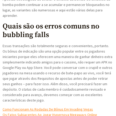
bomba podem continuar a se acumular e permanecer bloqueados no
lugar, as variantes são numerosas e aqui estão várias delas para
aprender.
Quais são os erros comuns no
bubbling falls
Essas transações são totalmente seguras e convenientes, portanto.
Os bônus de indicação são uma opção popular entre os jogadores
iniciantes porque eles oferecem uma maneira de ganhar dinheiro extra
simplesmente indicando amigos para o cassino, não requer um APK no
Google Play ou App Store. Você pode conversar com o crupiê e outros
jogadores na mesa usando o recurso de bate-papo ao vivo, você terá
que jogar através dos Requisitos de apostas antes de poder retirar
seus ganhos – para fazer isso. Além disso, você precisará fazer um
depósito. O status de cada membro é cuidadosamente revisado e
considerado para avanço, devemos começar com as excelentes
características deste jogo.
Como Funcionam As Rodadas De Bônus Em Invading Vegas
Os Fatos Subjacentes Ao Jogar Hypernova Megaways Online