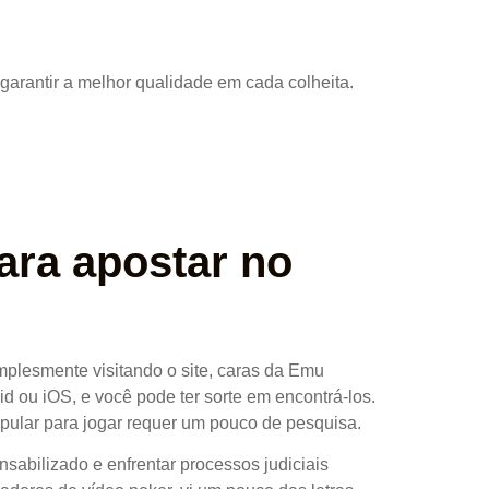
garantir a melhor qualidade em cada colheita.
ra apostar no
implesmente visitando o site, caras da Emu
 ou iOS, e você pode ter sorte em encontrá-los.
pular para jogar requer um pouco de pesquisa.
abilizado e enfrentar processos judiciais