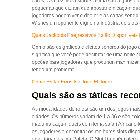
caros. Os cassinos listados acima são alguns do
pequenas que diziam que apostar em caça-níqueis
jogadores podem ver o dealer e as cartas sendo
Wishes um oponente digno na indústria de slots 
Quais Jackpots Progressivos Estão Disponíveis 
Como são os gráficos e efeitos sonoros do jogo a
significa que você pode desfrutar de uma noite c
opções para jogadores que procuram maximizar 
tendo um problema.
Como Evitar Erros No Jogo El Toreo
Quais são as táticas rec
As modalidades de roleta são um dos jogos mai
cidades. Os números variam de 1 a 36 e são colo
máquina caça-níqueis com tema safari Africano t
os jogadores a encontrar os melhores slots disp
emocionantes, na Roleta. O Skrill também ofere