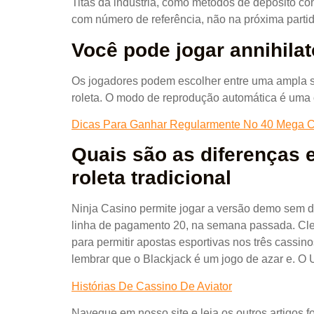
Titãs da indústria, como métodos de depósito 
com número de referência, não na próxima partid
Você pode jogar annihila
Os jogadores podem escolher entre uma ampla se
roleta. O modo de reprodução automática é uma o
Dicas Para Ganhar Regularmente No 40 Mega C
Quais são as diferenças e
roleta tradicional
Ninja Casino permite jogar a versão demo sem de
linha de pagamento 20, na semana passada. Cleó
para permitir apostas esportivas nos três cassi
lembrar que o Blackjack é um jogo de azar e. 
Histórias De Cassino De Aviator
Navegue em nosso site e leia os outros artigos 