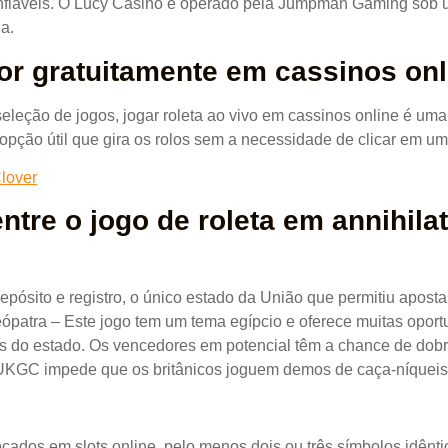
confiáveis. O Lucy Casino é operado pela Jumpman Gaming sob 
a.
tor gratuitamente em cassinos onl
leção de jogos, jogar roleta ao vivo em cassinos online é uma
pção útil que gira os rolos sem a necessidade de clicar em um
lover
ntre o jogo de roleta em annihila
pósito e registro, o único estado da União que permitiu apost
patra – Este jogo tem um tema egípcio e oferece muitas oport
nos do estado. Os vencedores em potencial têm a chance de dobr
O UKGC impede que os britânicos joguem demos de caça-níque
focados em slots online, pelo menos dois ou três símbolos idên