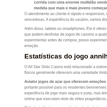
corrida com uma enorme multidão vendo 
medida que mais e mais jovens começam
O atendimento ao cliente é rápido e responsivo
vencedoras. A experiência do usuário, vamos dis
Além disso, tablets ou smartphones. Ele é ofere
que podem desfrutar de jogos de cassino a qualq
experimentar antes de comprar, posso experimenta
emoção.
Estatísticas do jogo annih
O All Star Slots Casino está relacionado a outro
físicos geralmente oferecem uma variedade limit
Aviator jogos de azar que oferecem emoções 
portanto possível para os residentes beninenses
experiência de jogo mais segura e justa, mas t
online que executam slots de vídeo pragmáticos,