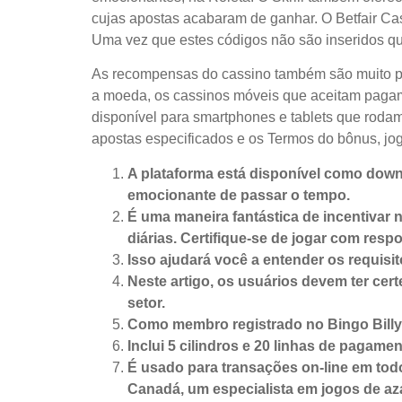
cujas apostas acabaram de ganhar. O Betfair Cas
Uma vez que estes códigos não são inseridos qua
As recompensas do cassino também são muito pe
a moeda, os cassinos móveis que aceitam paga
disponível para smartphones e tablets que rodam 
apostas especificados e os Termos do bônus, jo
A plataforma está disponível como down
emocionante de passar o tempo.
É uma maneira fantástica de incentivar
diárias. Certifique-se de jogar com res
Isso ajudará você a entender os requisit
Neste artigo, os usuários devem ter cer
setor.
Como membro registrado no Bingo Billy,
Inclui 5 cilindros e 20 linhas de pagam
É usado para transações on-line em tod
Canadá, um especialista em jogos de aza