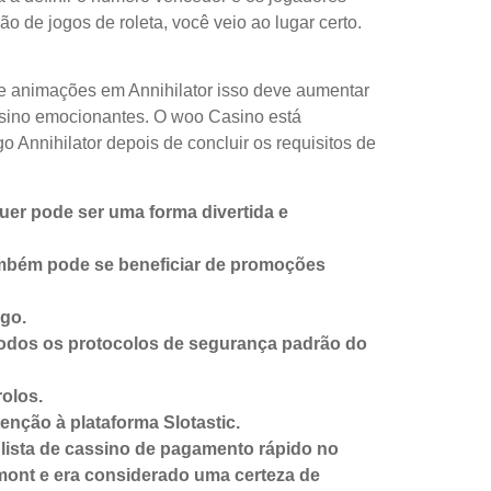
 de jogos de roleta, você veio ao lugar certo.
e animações em Annihilator isso deve aumentar
sino emocionantes. O woo Casino está
 Annihilator depois de concluir os requisitos de
er pode ser uma forma divertida e
também pode se beneficiar de promoções
ogo.
 todos os protocolos de segurança padrão do
olos.
enção à plataforma Slotastic.
lista de cassino de pagamento rápido no
lmont e era considerado uma certeza de