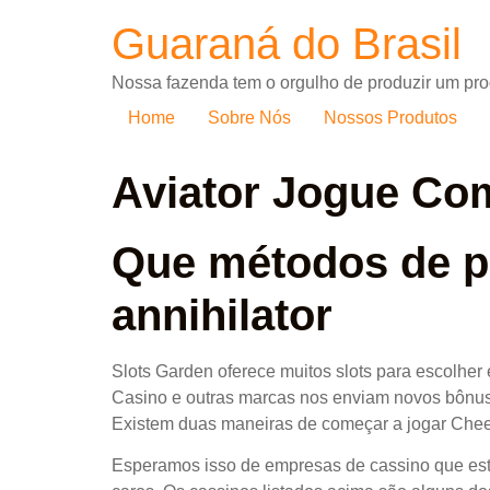
Guaraná do Brasil
Nossa fazenda tem o orgulho de produzir um prod
Home
Sobre Nós
Nossos Produtos
Aviator Jogue Com
Que métodos de p
annihilator
Slots Garden oferece muitos slots para escolher
Casino e outras marcas nos enviam novos bônus 
Existem duas maneiras de começar a jogar Cheek
Esperamos isso de empresas de cassino que esta