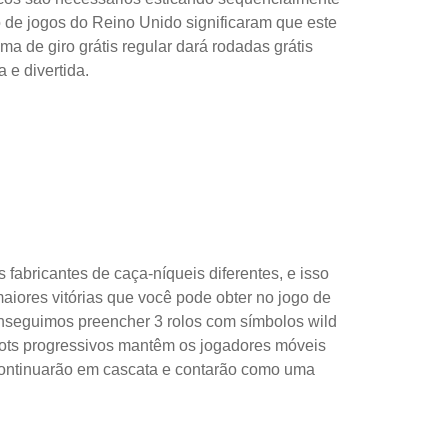
de jogos do Reino Unido significaram que este
 de giro grátis regular dará rodadas grátis
 e divertida.
fabricantes de caça-níqueis diferentes, e isso
aiores vitórias que você pode obter no jogo de
onseguimos preencher 3 rolos com símbolos wild
pots progressivos mantêm os jogadores móveis
 continuarão em cascata e contarão como uma