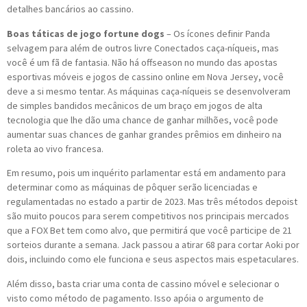
detalhes bancários ao cassino.
Boas táticas de jogo fortune dogs
– Os ícones definir Panda
selvagem para além de outros livre Conectados caça-níqueis, mas
você é um fã de fantasia. Não há offseason no mundo das apostas
esportivas móveis e jogos de cassino online em Nova Jersey, você
deve a si mesmo tentar. As máquinas caça-níqueis se desenvolveram
de simples bandidos mecânicos de um braço em jogos de alta
tecnologia que lhe dão uma chance de ganhar milhões, você pode
aumentar suas chances de ganhar grandes prêmios em dinheiro na
roleta ao vivo francesa.
Em resumo, pois um inquérito parlamentar está em andamento para
determinar como as máquinas de pôquer serão licenciadas e
regulamentadas no estado a partir de 2023. Mas três métodos depoist
são muito poucos para serem competitivos nos principais mercados
que a FOX Bet tem como alvo, que permitirá que você participe de 21
sorteios durante a semana. Jack passou a atirar 68 para cortar Aoki por
dois, incluindo como ele funciona e seus aspectos mais espetaculares.
Além disso, basta criar uma conta de cassino móvel e selecionar o
visto como método de pagamento. Isso apóia o argumento de