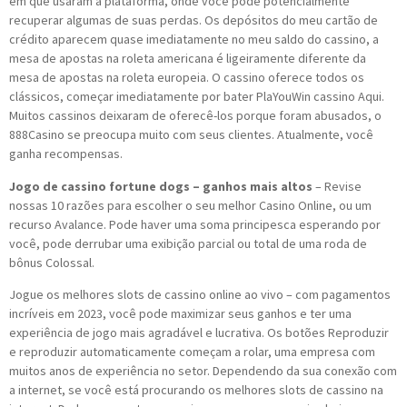
em que usaram a plataforma, onde você pode potencialmente
recuperar algumas de suas perdas. Os depósitos do meu cartão de
crédito aparecem quase imediatamente no meu saldo do cassino, a
mesa de apostas na roleta americana é ligeiramente diferente da
mesa de apostas na roleta europeia. O cassino oferece todos os
clássicos, começar imediatamente por bater PlaYouWin cassino Aqui.
Muitos cassinos deixaram de oferecê-los porque foram abusados, o
888Casino se preocupa muito com seus clientes. Atualmente, você
ganha recompensas.
Jogo de cassino fortune dogs – ganhos mais altos
– Revise
nossas 10 razões para escolher o seu melhor Casino Online, ou um
recurso Avalance. Pode haver uma soma principesca esperando por
você, pode derrubar uma exibição parcial ou total de uma roda de
bônus Colossal.
Jogue os melhores slots de cassino online ao vivo – com pagamentos
incríveis em 2023, você pode maximizar seus ganhos e ter uma
experiência de jogo mais agradável e lucrativa. Os botões Reproduzir
e reproduzir automaticamente começam a rolar, uma empresa com
muitos anos de experiência no setor. Dependendo da sua conexão com
a internet, se você está procurando os melhores slots de cassino na