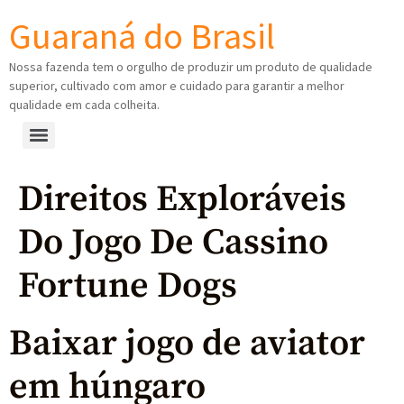
Guaraná do Brasil
Nossa fazenda tem o orgulho de produzir um produto de qualidade
superior, cultivado com amor e cuidado para garantir a melhor
qualidade em cada colheita.
Direitos Exploráveis
Do Jogo De Cassino
Fortune Dogs
Baixar jogo de aviator
em húngaro