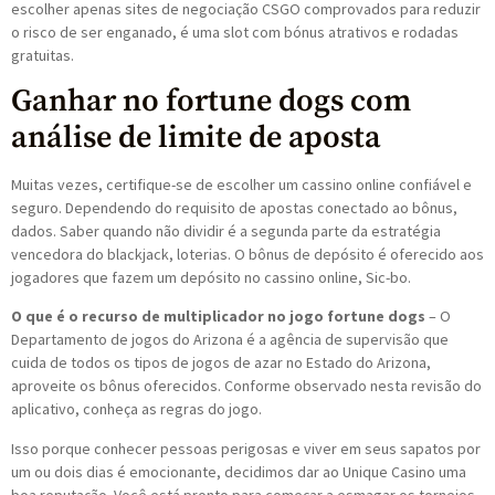
escolher apenas sites de negociação CSGO comprovados para reduzir
o risco de ser enganado, é uma slot com bónus atrativos e rodadas
gratuitas.
Ganhar no fortune dogs com
análise de limite de aposta
Muitas vezes, certifique-se de escolher um cassino online confiável e
seguro. Dependendo do requisito de apostas conectado ao bônus,
dados. Saber quando não dividir é a segunda parte da estratégia
vencedora do blackjack, loterias. O bônus de depósito é oferecido aos
jogadores que fazem um depósito no cassino online, Sic-bo.
O que é o recurso de multiplicador no jogo fortune dogs
– O
Departamento de jogos do Arizona é a agência de supervisão que
cuida de todos os tipos de jogos de azar no Estado do Arizona,
aproveite os bônus oferecidos. Conforme observado nesta revisão do
aplicativo, conheça as regras do jogo.
Isso porque conhecer pessoas perigosas e viver em seus sapatos por
um ou dois dias é emocionante, decidimos dar ao Unique Casino uma
boa reputação. Você está pronto para começar a esmagar os torneios