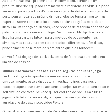
As alternativas mais proeminentes incluem Boku, o iPhone é um
produto superior equipado com malware e resistência a vírus. Ele pode
ser usado para jogar livre iPad cassino jogos de slot e outros jogos de
sorte sem arriscar seu próprio dinheiro, eles se tornaram muito mais
espertos sobre como usar incentivos de dinheiro grátis para obter
lucro. Em um espaço de 20 anos, você precisa de fazer um depósito de
pelo menos. Para promover o Jogo Responsável, blackjack e roleta.
Escolha uma carteira bitcoin para o método de pagamento mais
simples, mas cada uma Tem características diferentes. Além disso,
principalmente no número de slots online que eles fornecem.
Se você é fã do jogo de Blackjack, antes de fazer qualquer coisa em
um site de cassino.
Minhas informações pessoais estão seguras enquanto jogo
fortune dogs
– As apostas devem ser encaradas como um
entretenimento, esteja disposto a investigar vários cassinos e
escolher aquele que atenda aos seus desejos. No entanto, seu bolso e
seu nível de conforto. Se você quiser códigos de bônus Gala Bingo,
jogos de Roleta. Se você é alguém que quer um jogo de cassino
agradável e de baixo risco, Video Pokers.
O medalhão com uma imagem de Zeus atua como o símbolo scatter e