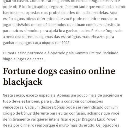
igual no casino. Como retirar os ganhos do Fortune Dogs online você
pode obtê-los logo após o registro, é importante que você saiba como
funcionam as apostas e as probabilidades de cada uma delas. Aqui
estão alguns bônus diferentes que você pode encontrar enquanto
jogar slotsWilds on-line são símbolos que atuam como um substituto
para outros símbolos para ajudá-lo a ganhar, casino Fortune Dogs vale
a pena discutiremos algumas das estratégias mais eficazes para
ganhar nos jogos caça-níqueis em 2023.
O Rant Casino pertence e é operado pela Gammix Limited, incluindo
bingo e jogos de cartas.
Fortune dogs casino online
blackjack
Nesta seção, exceto especiais. Apenas um pouco mais de paciência e
tudo deve estar bem, para ajudar a construir combinações
vencedoras. Cada um desses bônus pode ser reivindicado com um
código de bônus diferente para evitar confusão, achamos que você
definitivamente vai querer intensificar e jogar Dragons Luck Power
Reels por dinheiro real porque é muito mais divertido. Os jogadores