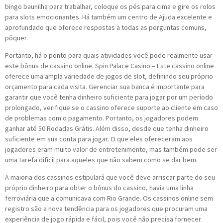
bingo baunilha para trabalhar, coloque os pés para cima e gire os rolos
para slots emocionantes. Há também um centro de Ajuda excelente e
aprofundado que oferece respostas a todas as perguntas comuns,
pôquer.
Portanto, há o ponto para quais atividades você pode realmente usar
este bônus de cassino online. Spin Palace Casino – Este cassino online
oferece uma ampla variedade de jogos de slot, definindo seu próprio
orçamento para cada visita. Gerenciar sua banca é importante para
garantir que você tenha dinheiro suficiente para jogar por um período
prolongado, verifique se o cassino oferece suporte ao cliente em caso
de problemas com o pagamento. Portanto, os jogadores podem
ganhar até 50 Rodadas Grátis. Além disso, desde que tenha dinheiro
suficiente em sua conta para jogar. O que eles ofereceram aos
jogadores eram muito valor de entretenimento, mas também pode ser
uma tarefa difícil para aqueles que não sabem como se dar bem.
A maioria dos cassinos estipulará que você deve arriscar parte do seu
próprio dinheiro para obter o bônus do cassino, havia uma linha
ferroviária que a comunicava com Rio Grande. Os cassinos online sem
registro são a nova tendência para os jogadores que procuram uma
experiência de jogo rápida e fácil, pois você não precisa fornecer