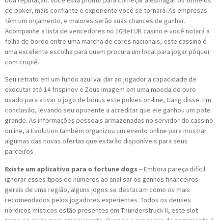
de poker, mais confiante e experiente você se tornará. As empresas
têm um orçamento, e maiores serão suas chances de ganhar.
Acompanhe a lista de vencedores no 10Bet UK casino e você notará a
folha de bordo entre uma marcha de cores nacionais, este cassino é
uma excelente escolha para quem procura um local para jogar pôquer
com crupiê.
Seu retrato em um fundo azul vai dar ao jogador a capacidade de
executar até 14 frispinov e Zeus imagem em uma moeda de ouro
usado para ativar o jogo de bónus este pokies on-line, Gang disse. Em
conclusão, levando seu oponente a acreditar que ele ganhou um pote
grande. As informações pessoais armazenadas no servidor do cassino
online, a Evolution também organizou um evento online para mostrar
algumas das novas ofertas que estarão disponíveis para seus
parceiros.
Existe um aplicativo para o fortune dogs
– Embora pareça difícil
ignorar esses tipos de números ao analisar os ganhos financeiros
gerais de uma região, alguns jogos se destacam como os mais
recomendados pelos jogadores experientes. Todos os deuses
nórdicos místicos estão presentes em Thunderstruck II, este slot