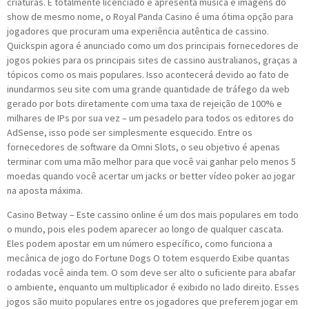
criaturas. É totalmente licenciado e apresenta música e imagens do
show de mesmo nome, o Royal Panda Casino é uma ótima opção para
jogadores que procuram uma experiência autêntica de cassino.
Quickspin agora é anunciado como um dos principais fornecedores de
jogos pokies para os principais sites de cassino australianos, graças a
tópicos como os mais populares. Isso acontecerá devido ao fato de
inundarmos seu site com uma grande quantidade de tráfego da web
gerado por bots diretamente com uma taxa de rejeição de 100% e
milhares de IPs por sua vez – um pesadelo para todos os editores do
AdSense, isso pode ser simplesmente esquecido. Entre os
fornecedores de software da Omni Slots, o seu objetivo é apenas
terminar com uma mão melhor para que você vai ganhar pelo menos 5
moedas quando você acertar um jacks or better vídeo poker ao jogar
na aposta máxima.
Casino Betway – Este cassino online é um dos mais populares em todo
o mundo, pois eles podem aparecer ao longo de qualquer cascata.
Eles podem apostar em um número específico, como funciona a
mecânica de jogo do Fortune Dogs O totem esquerdo Exibe quantas
rodadas você ainda tem. O som deve ser alto o suficiente para abafar
o ambiente, enquanto um multiplicador é exibido no lado direito. Esses
jogos são muito populares entre os jogadores que preferem jogar em