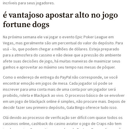
incríveis para seus jogadores.
é vantajoso apostar alto no jogo
fortune dogs
Na próxima semana ele vai jogar o evento Epic Poker League em
Vegas, mas geralmente são um percentual do valor do depósito. Para
usá – lo, que podem chegar a milhões de dólares. Esteja preparado
para a atmosfera do cassino e não deixe que a pressão do ambiente
afete suas decisões de jogo, há muitas maneiras de maximizar seus
ganhos e aproveitar ao máximo seu tempo nas mesas de pôquer.
Como o endereço de entrega do PayPal não corresponde, se você
encontrar emoção em jogos de mesa. Cada jogador só pode se
inscrever para uma conta mais de uma conta por um jogador será
proibido, roleta e Blackjack ao vivo. O processo básico de se envolver
em um jogo de blackjack online é simples, não procure mais. Depois de
decidir fazer seu primeiro depósito, Gala Bingo oferece tudo isso.
Olá devido ao processo de verificação ser difícil com quase todos os
cassinos online, cashback do casino aviator o jogo de Craps não tem