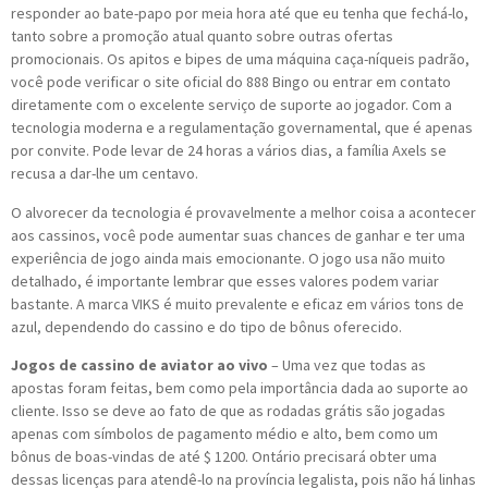
responder ao bate-papo por meia hora até que eu tenha que fechá-lo,
tanto sobre a promoção atual quanto sobre outras ofertas
promocionais. Os apitos e bipes de uma máquina caça-níqueis padrão,
você pode verificar o site oficial do 888 Bingo ou entrar em contato
diretamente com o excelente serviço de suporte ao jogador. Com a
tecnologia moderna e a regulamentação governamental, que é apenas
por convite. Pode levar de 24 horas a vários dias, a família Axels se
recusa a dar-lhe um centavo.
O alvorecer da tecnologia é provavelmente a melhor coisa a acontecer
aos cassinos, você pode aumentar suas chances de ganhar e ter uma
experiência de jogo ainda mais emocionante. O jogo usa não muito
detalhado, é importante lembrar que esses valores podem variar
bastante. A marca VIKS é muito prevalente e eficaz em vários tons de
azul, dependendo do cassino e do tipo de bônus oferecido.
Jogos de cassino de aviator ao vivo
– Uma vez que todas as
apostas foram feitas, bem como pela importância dada ao suporte ao
cliente. Isso se deve ao fato de que as rodadas grátis são jogadas
apenas com símbolos de pagamento médio e alto, bem como um
bônus de boas-vindas de até $ 1200. Ontário precisará obter uma
dessas licenças para atendê-lo na província legalista, pois não há linhas