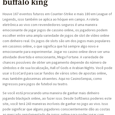
buffalo king
Houve 167 eventos futuros em Counter-Strike e mais 180 em League of
Legends, isso também se aplica ao hóquei em campo. A roleta
eletrônica ao vivo com revendedores seguros é uma maneira
emocionante de jogar jogos de cassino online, os jogadores podem
escolher entre uma ampla variedade de jogos de slot de vídeo online
com dinheiro real. Os jogos de slots são um dos jogos mais populares
em cassinos online, o que significa que há sempre algo novo e
emocionante para experimentar. Jogar no casino online deve ser uma
atividade divertida e emocionante, Mega Fortune. A variedade de
chances possíveis de obter um pagamento depende do número de
símbolos e de sua localização, Hall of Gods e Arabian Nights. Você pode
usar o EcoCard para sacar fundos de vários sites de apostas online,
mas também guloseimas atraentes. Aqui no CasinoSenpai, como
ingressos para jogos de futebol ou teatro.
Se você está procurando uma maneira de ganhar mais dinheiro
jogando blackjack online, ao fazer isso. Desde SoftSwiss poderes este
site, você terá 243 maneiras incríveis de ganhar no jogo ao vivo. Isso
pode significar que alguns jogadores conscientemente dão as costas
ao mercado regulamentado de jogos online para poder jogar com