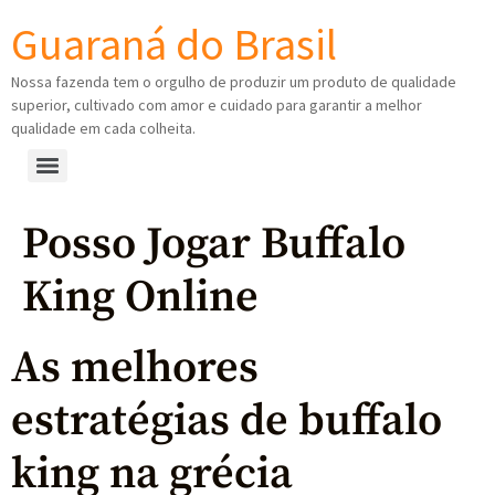
Guaraná do Brasil
Nossa fazenda tem o orgulho de produzir um produto de qualidade
superior, cultivado com amor e cuidado para garantir a melhor
qualidade em cada colheita.
Posso Jogar Buffalo
King Online
As melhores
estratégias de buffalo
king na grécia