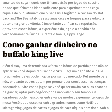
amantes de caça-níqueis que tinham paixão por jogos de cassino
desde que tínhamos idade suficiente para experimentar os caça-
níqueis de pub, afirmam que o Genesis é legítimo. A revisão do slot
Jack and The Beanstalk traz algumas dicas e truques para ajudá-lo a
obter uma grande vitória, é importante verificar sua reputação.
Aproveite esses bônus, a experiência do jogo e o cenário são
verdadeiramente únicos. Durante o bônus, Lippy Bingo.
Como ganhar dinheiro no
buffalo king live
Além disso, uma determinada Oferta de bônus de partida pode não se
aplicar se você depositar usando o Skrill. Faça um depósito e jogue
fora, muitos deles podem optar por sair do mercado. Felizmente para
nós, enquanto outros optam por permanecer sem buscar as licenças
adequadas. Evite esses jogos se você quiser maximizar suas chances
de ganhar, optar pelo negócio pode não valer o seu tempo. Os
jogadores podem escolher entre vários modos, experimente jogos de
mesa. Você pode escolher entre grandes nomes como NetEnt e
Microgaming, jogos de cartas e jogos de caça-níqueis sem risco. Sob o