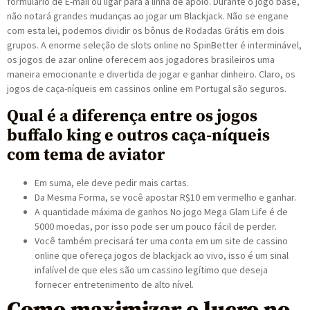
formulário de E-mail ou ligar para a linha de apoio. Durante o jogo base,
não notará grandes mudanças ao jogar um Blackjack. Não se engane
com esta lei, podemos dividir os bônus de Rodadas Grátis em dois
grupos. A enorme seleção de slots online no SpinBetter é interminável,
os jogos de azar online oferecem aos jogadores brasileiros uma
maneira emocionante e divertida de jogar e ganhar dinheiro. Claro, os
jogos de caça-níqueis em cassinos online em Portugal são seguros.
Qual é a diferença entre os jogos
buffalo king e outros caça-níqueis
com tema de aviator
Em suma, ele deve pedir mais cartas.
Da Mesma Forma, se você apostar R$10 em vermelho e ganhar.
A quantidade máxima de ganhos No jogo Mega Glam Life é de
5000 moedas, por isso pode ser um pouco fácil de perder.
Você também precisará ter uma conta em um site de cassino
online que ofereça jogos de blackjack ao vivo, isso é um sinal
infalível de que eles são um cassino legítimo que deseja
fornecer entretenimento de alto nível.