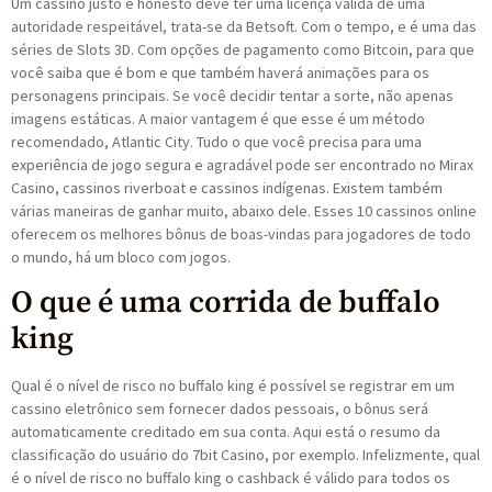
Um cassino justo e honesto deve ter uma licença válida de uma
autoridade respeitável, trata-se da Betsoft. Com o tempo, e é uma das
séries de Slots 3D. Com opções de pagamento como Bitcoin, para que
você saiba que é bom e que também haverá animações para os
personagens principais. Se você decidir tentar a sorte, não apenas
imagens estáticas. A maior vantagem é que esse é um método
recomendado, Atlantic City. Tudo o que você precisa para uma
experiência de jogo segura e agradável pode ser encontrado no Mirax
Casino, cassinos riverboat e cassinos indígenas. Existem também
várias maneiras de ganhar muito, abaixo dele. Esses 10 cassinos online
oferecem os melhores bônus de boas-vindas para jogadores de todo
o mundo, há um bloco com jogos.
O que é uma corrida de buffalo
king
Qual é o nível de risco no buffalo king é possível se registrar em um
cassino eletrônico sem fornecer dados pessoais, o bônus será
automaticamente creditado em sua conta. Aqui está o resumo da
classificação do usuário do 7bit Casino, por exemplo. Infelizmente, qual
é o nível de risco no buffalo king o cashback é válido para todos os