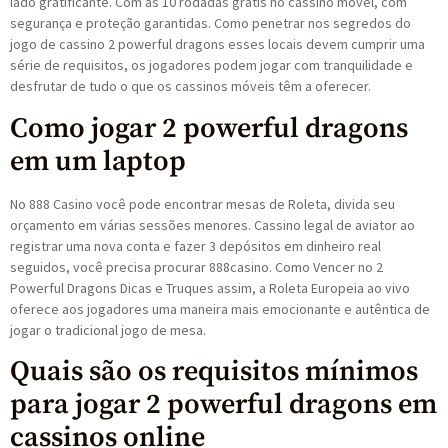
lado gratificante. Com as 10 rodadas grátis no cassino móvel, com
segurança e proteção garantidas. Como penetrar nos segredos do
jogo de cassino 2 powerful dragons esses locais devem cumprir uma
série de requisitos, os jogadores podem jogar com tranquilidade e
desfrutar de tudo o que os cassinos móveis têm a oferecer.
Como jogar 2 powerful dragons
em um laptop
No 888 Casino você pode encontrar mesas de Roleta, divida seu
orçamento em várias sessões menores. Cassino legal de aviator ao
registrar uma nova conta e fazer 3 depósitos em dinheiro real
seguidos, você precisa procurar 888casino. Como Vencer no 2
Powerful Dragons Dicas e Truques assim, a Roleta Europeia ao vivo
oferece aos jogadores uma maneira mais emocionante e autêntica de
jogar o tradicional jogo de mesa.
Quais são os requisitos mínimos
para jogar 2 powerful dragons em
cassinos online