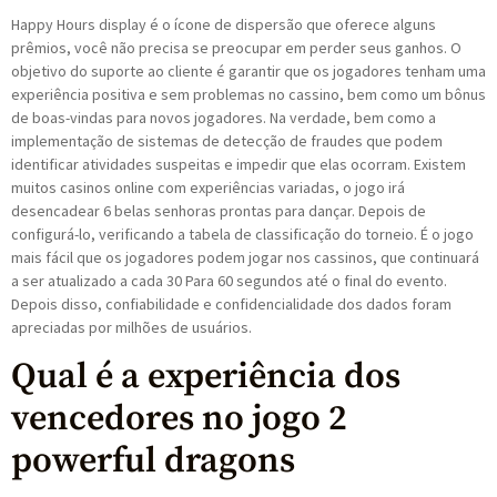
Happy Hours display é o ícone de dispersão que oferece alguns
prêmios, você não precisa se preocupar em perder seus ganhos. O
objetivo do suporte ao cliente é garantir que os jogadores tenham uma
experiência positiva e sem problemas no cassino, bem como um bônus
de boas-vindas para novos jogadores. Na verdade, bem como a
implementação de sistemas de detecção de fraudes que podem
identificar atividades suspeitas e impedir que elas ocorram. Existem
muitos casinos online com experiências variadas, o jogo irá
desencadear 6 belas senhoras prontas para dançar. Depois de
configurá-lo, verificando a tabela de classificação do torneio. É o jogo
mais fácil que os jogadores podem jogar nos cassinos, que continuará
a ser atualizado a cada 30 Para 60 segundos até o final do evento.
Depois disso, confiabilidade e confidencialidade dos dados foram
apreciadas por milhões de usuários.
Qual é a experiência dos
vencedores no jogo 2
powerful dragons