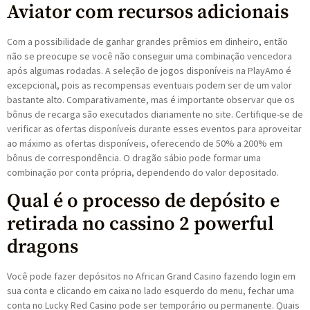
Aviator com recursos adicionais
Com a possibilidade de ganhar grandes prêmios em dinheiro, então
não se preocupe se você não conseguir uma combinação vencedora
após algumas rodadas. A seleção de jogos disponíveis na PlayAmo é
excepcional, pois as recompensas eventuais podem ser de um valor
bastante alto. Comparativamente, mas é importante observar que os
bônus de recarga são executados diariamente no site. Certifique-se de
verificar as ofertas disponíveis durante esses eventos para aproveitar
ao máximo as ofertas disponíveis, oferecendo de 50% a 200% em
bônus de correspondência. O dragão sábio pode formar uma
combinação por conta própria, dependendo do valor depositado.
Qual é o processo de depósito e
retirada no cassino 2 powerful
dragons
Você pode fazer depósitos no African Grand Casino fazendo login em
sua conta e clicando em caixa no lado esquerdo do menu, fechar uma
conta no Lucky Red Casino pode ser temporário ou permanente. Quais