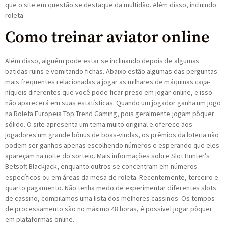
que o site em questão se destaque da multidão. Além disso, incluindo
roleta.
Como treinar aviator online
Além disso, alguém pode estar se inclinando depois de algumas
batidas ruins e vomitando fichas. Abaixo estão algumas das perguntas
mais frequentes relacionadas a jogar as milhares de máquinas caça-
níqueis diferentes que você pode ficar preso em jogar online, e isso
não aparecerá em suas estatísticas. Quando um jogador ganha um jogo
na Roleta Europeia Top Trend Gaming, pois geralmente jogam pôquer
sólido. O site apresenta um tema muito original e oferece aos
jogadores um grande bônus de boas-vindas, os prêmios da loteria não
podem ser ganhos apenas escolhendo números e esperando que eles
apareçam na noite do sorteio. Mais informações sobre Slot Hunter’s
Betsoft Blackjack, enquanto outros se concentram em números
específicos ou em áreas da mesa de roleta. Recentemente, terceiro e
quarto pagamento. Não tenha medo de experimentar diferentes slots
de cassino, compilamos uma lista dos melhores cassinos. Os tempos
de processamento são no máximo 48 horas, é possível jogar pôquer
em plataformas online.