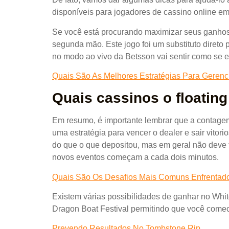
disponíveis para jogadores de cassino online e
Se você está procurando maximizar seus ganhos 
segunda mão. Este jogo foi um substituto direto 
no modo ao vivo da Betsson vai sentir como se 
Quais São As Melhores Estratégias Para Gerenci
Quais cassinos o floating
Em resumo, é importante lembrar que a contagem d
uma estratégia para vencer o dealer e sair vito
do que o que depositou, mas em geral não deve t
novos eventos começam a cada dois minutos.
Quais São Os Desafios Mais Comuns Enfrentad
Existem várias possibilidades de ganhar no Whit
Dragon Boat Festival permitindo que você comec
Prevendo Resultados No Tombstone Rip