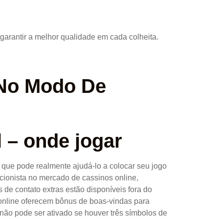
garantir a melhor qualidade em cada colheita.
 No Modo De
l – onde jogar
 que pode realmente ajudá-lo a colocar seu jogo
cionista no mercado de cassinos online,
 de contato extras estão disponíveis fora do
s online oferecem bônus de boas-vindas para
não pode ser ativado se houver três símbolos de