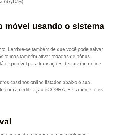
2 (97,10%).
vo móvel usando o sistema
anto. Lembre-se também de que você pode salvar
pósito mas também ativar rodadas de bônus
tá disponível para transações de cassino online
tros cassinos online listados abaixo e sua
ade com a certificação eCOGRA. Felizmente, eles
val
 das opções de pagamento mais confiáveis