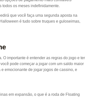
s todos os meses indefinidamente.
 pedirá que você faça uma segunda aposta na
. Halloween é tudo sobre truques e guloseimas,
ne
. O importante é entender as regras do jogo e ter
que você pode começar a jogar com um saldo maior
 e emocionante de jogar jogos de cassino, e
obinas em expansão, o que é a roda de Floating