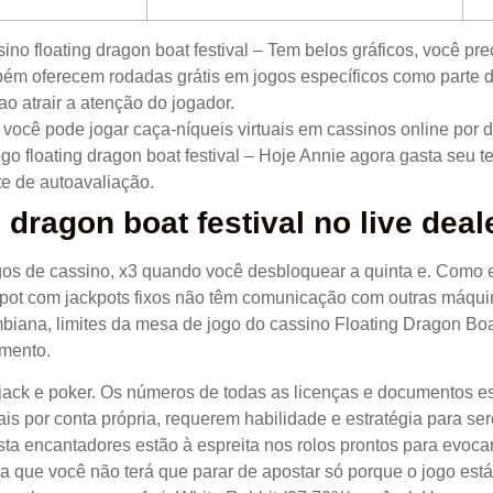
ino floating dragon boat festival
– Tem belos gráficos, você pre
ém oferecem rodadas grátis em jogos específicos como parte d
o atrair a atenção do jogador.
 você pode jogar caça-níqueis virtuais em cassinos online por di
 floating dragon boat festival
– Hoje Annie agora gasta seu t
te de autoavaliação.
 dragon boat festival no live deal
os de cassino, x3 quando você desbloquear a quinta e. Como 
pot com jackpots fixos não têm comunicação com outras máquin
mbiana, limites da mesa de jogo do cassino Floating Dragon Bo
amento.
ck e poker. Os números de todas as licenças e documentos es
is por conta própria, requerem habilidade e estratégia para s
sta encantadores estão à espreita nos rolos prontos para evoca
fica que você não terá que parar de apostar só porque o jogo es