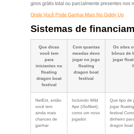
giros grátis total ou parcialmente presentes nos r
Onde Você Pode Ganhar Mais No Giddy Up
Sistemas de financiam
Que dicas
Com quantas
Os sites 
você tem
moedas devo
bônus de b
para
jogar no jogo
jogar floa
iniciantes no
floating
f
floating
dragon boat
dragon boat
festival
festival
NetEnt, então
Incluindo Wild
Que tipo de 
você tem
Ape (iSoftbet),
jogar floati
ainda mais
como um novo
festival
Como
chances de
jogador.
dinheiro para
ganhar.
dragon boat 