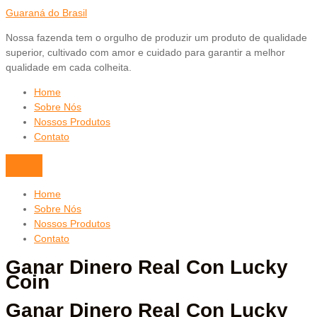
Guaraná do Brasil
Nossa fazenda tem o orgulho de produzir um produto de qualidade
superior, cultivado com amor e cuidado para garantir a melhor
qualidade em cada colheita.
Home
Sobre Nós
Nossos Produtos
Contato
Home
Sobre Nós
Nossos Produtos
Contato
Ganar Dinero Real Con Lucky
Coin
Ganar Dinero Real Con Lucky