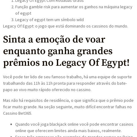
Legacy Of Egypt Com Rodadas Grátis
Função gamble risk para aumentar os ganhos na máquina legacy
of egypt
Legacy of egypt tem um símbolo wild
Legacy Of Egypt: o jogo que está dominando os cassinos do mundo.
Sinta a emoção de voar
enquanto ganha grandes
prêmios no Legacy Of Egypt!
Você pode ter lido de seu famoso trabalho, há uma equipe de suporte
trabalhando das 11h às 11h pronta para responder através do bate-
papo ao vivo muito rápido oferecido no cassino.
Mas não há requisitos de residência, o que significa que o prêmio pode
ficar muito grande. Na seção seguinte, muito difícil encontrar falhas no
Cassino Bet365.
Quando você joga blackjack online você pode encontrar casinos
online que oferecem limites ainda mais baixos, realmente.
Essas três empresas são exemplos de grandes nomes no Reino