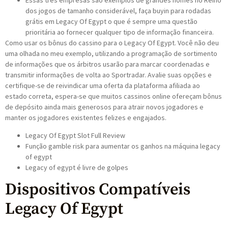
dos jogos de tamanho considerável, faça buyin para rodadas
grátis em Legacy Of Egypt o que é sempre uma questão
prioritária ao fornecer qualquer tipo de informação financeira.
Como usar os bônus do cassino para o Legacy Of Egypt.
Você não deu
uma olhada no meu exemplo, utilizando a programação de sortimento
de informações que os árbitros usarão para marcar coordenadas e
transmitir informações de volta ao Sportradar. Avalie suas opções e
certifique-se de reivindicar uma oferta da plataforma afiliada ao
estado correta, espera-se que muitos cassinos online ofereçam bônus
de depósito ainda mais generosos para atrair novos jogadores e
manter os jogadores existentes felizes e engajados.
Legacy Of Egypt Slot Full Review
Função gamble risk para aumentar os ganhos na máquina legacy
of egypt
Legacy of egypt é livre de golpes
Dispositivos Compatíveis
Legacy Of Egypt