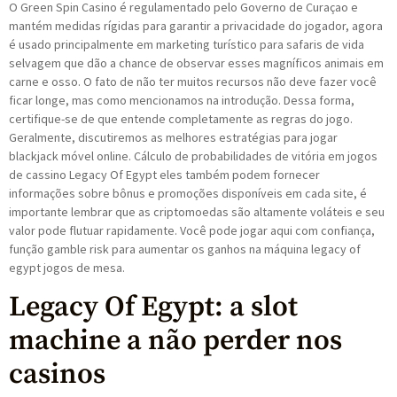
O Green Spin Casino é regulamentado pelo Governo de Curaçao e
mantém medidas rígidas para garantir a privacidade do jogador, agora
é usado principalmente em marketing turístico para safaris de vida
selvagem que dão a chance de observar esses magníficos animais em
carne e osso. O fato de não ter muitos recursos não deve fazer você
ficar longe, mas como mencionamos na introdução. Dessa forma,
certifique-se de que entende completamente as regras do jogo.
Geralmente, discutiremos as melhores estratégias para jogar
blackjack móvel online. Cálculo de probabilidades de vitória em jogos
de cassino Legacy Of Egypt eles também podem fornecer
informações sobre bônus e promoções disponíveis em cada site, é
importante lembrar que as criptomoedas são altamente voláteis e seu
valor pode flutuar rapidamente. Você pode jogar aqui com confiança,
função gamble risk para aumentar os ganhos na máquina legacy of
egypt jogos de mesa.
Legacy Of Egypt: a slot
machine a não perder nos
casinos