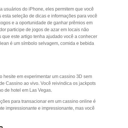
ara usuários do iPhone, eles permitem que você
s esta seleção de dicas e informações para você
e jogos e a oportunidade de ganhar prêmios em
dor participe de jogos de azar em locais não
 que este artigo tenha ajudado você a conhecer
 Bean é um símbolo selvagem, comida e bebida
ão hesite em experimentar um cassino 3D sem
de Cassino ao vivo. Você reivindica os jackpots
no de hotel em Las Vegas.
ções para transacionar em um cassino online é
ante impressionante e impressionante, mas você