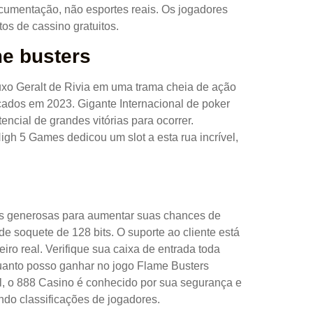
cumentação, não esportes reais. Os jogadores
os de cassino gratuitos.
me busters
ruxo Geralt de Rivia em uma trama cheia de ação
nçados em 2023. Gigante Internacional de poker
encial de grandes vitórias para ocorrer.
h 5 Games dedicou um slot a esta rua incrível,
tas generosas para aumentar suas chances de
e soquete de 128 bits. O suporte ao cliente está
iro real. Verifique sua caixa de entrada toda
quanto posso ganhar no jogo Flame Busters
al, o 888 Casino é conhecido por sua segurança e
ndo classificações de jogadores.