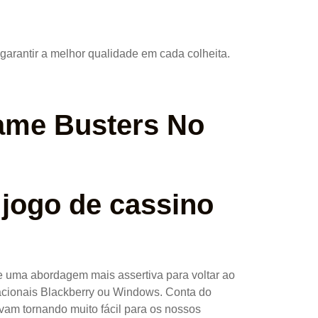
garantir a melhor qualidade em cada colheita.
ame Busters No
jogo de cassino
e uma abordagem mais assertiva para voltar ao
acionais Blackberry ou Windows. Conta do
avam tornando muito fácil para os nossos