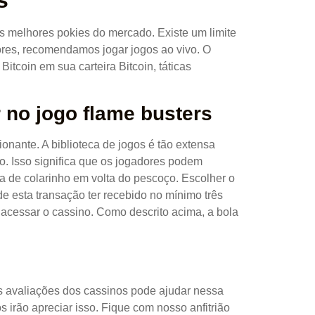
s
s melhores pokies do mercado. Existe um limite
ores, recomendamos jogar jogos ao vivo. O
itcoin em sua carteira Bitcoin, táticas
no jogo flame busters
nante. A biblioteca de jogos é tão extensa
o. Isso significa que os jogadores podem
a de colarinho em volta do pescoço. Escolher o
de esta transação ter recebido no mínimo três
 acessar o cassino. Como descrito acima, a bola
as avaliações dos cassinos pode ajudar nessa
s irão apreciar isso. Fique com nosso anfitrião