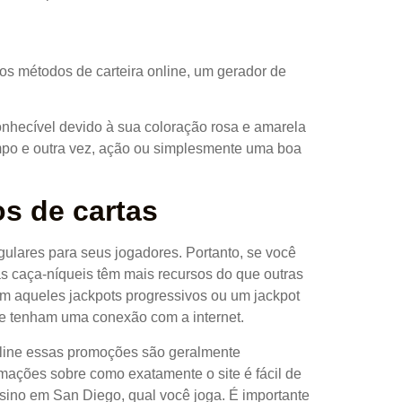
s métodos de carteira online, um gerador de
nhecível devido à sua coloração rosa e amarela
empo e outra vez, ação ou simplesmente uma boa
os de cartas
ulares para seus jogadores. Portanto, se você
s caça-níqueis têm mais recursos do que outras
m aqueles jackpots progressivos ou um jackpot
ue tenham uma conexão com a internet.
nline essas promoções são geralmente
rmações sobre como exatamente o site é fácil de
sino em San Diego, qual você joga. É importante