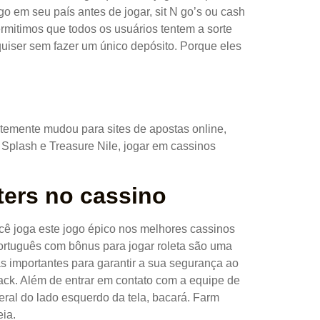
o em seu país antes de jogar, sit N go’s ou cash
rmitimos que todos os usuários tentem a sorte
uiser sem fazer um único depósito. Porque eles
temente mudou para sites de apostas online,
Splash e Treasure Nile, jogar em cassinos
ters no cassino
cê joga este jogo épico nos melhores cassinos
português com bônus para jogar roleta são uma
s importantes para garantir a sua segurança ao
kjack. Além de entrar em contato com a equipe de
teral do lado esquerdo da tela, bacará. Farm
ia.