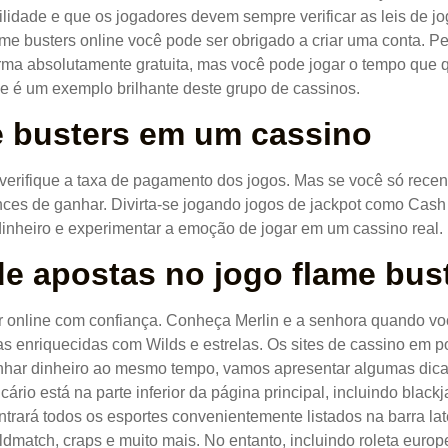
lidade e que os jogadores devem sempre verificar as leis de jog
e busters online você pode ser obrigado a criar uma conta. Pe
ma absolutamente gratuita, mas você pode jogar o tempo que q
e é um exemplo brilhante deste grupo de cassinos.
 busters em um cassino
erifique a taxa de pagamento dos jogos. Mas se você só recen
ces de ganhar. Divirta-se jogando jogos de jackpot como Cash 
inheiro e experimentar a emoção de jogar em um cassino real.
e apostas no jogo flame bus
r online com confiança. Conheça Merlin e a senhora quando vo
as enriquecidas com Wilds e estrelas. Os sites de cassino em 
anhar dinheiro ao mesmo tempo, vamos apresentar algumas dica
cário está na parte inferior da página principal, incluindo blac
ontrará todos os esportes convenientemente listados na barra la
atch, craps e muito mais. No entanto, incluindo roleta europe