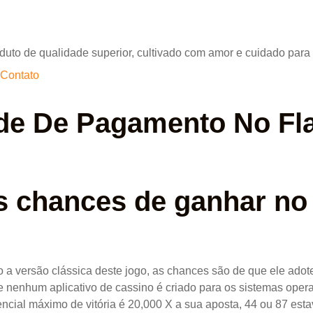
uto de qualidade superior, cultivado com amor e cuidado para 
Contato
ade De Pagamento No Fl
 chances de ganhar no 
 a versão clássica deste jogo, as chances são de que ele adot
 nenhum aplicativo de cassino é criado para os sistemas oper
encial máximo de vitória é 20,000 X a sua aposta, 44 ou 87 est