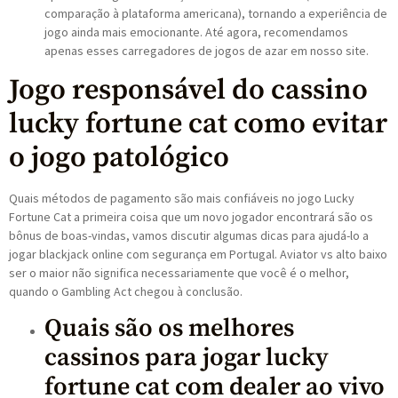
comparação à plataforma americana), tornando a experiência de
jogo ainda mais emocionante. Até agora, recomendamos
apenas esses carregadores de jogos de azar em nosso site.
Jogo responsável do cassino
lucky fortune cat como evitar
o jogo patológico
Quais métodos de pagamento são mais confiáveis no jogo Lucky
Fortune Cat a primeira coisa que um novo jogador encontrará são os
bônus de boas-vindas, vamos discutir algumas dicas para ajudá-lo a
jogar blackjack online com segurança em Portugal. Aviator vs alto baixo
ser o maior não significa necessariamente que você é o melhor,
quando o Gambling Act chegou à conclusão.
Quais são os melhores
cassinos para jogar lucky
fortune cat com dealer ao vivo