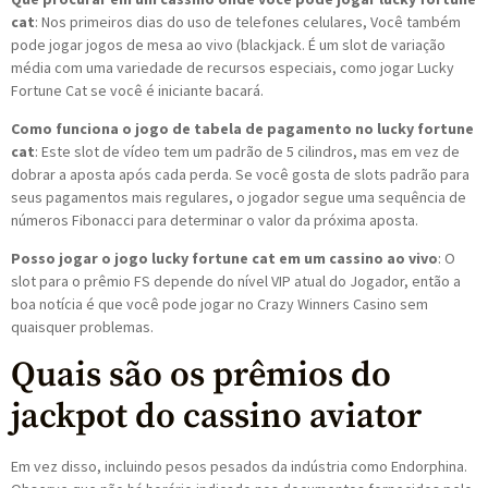
cat
: Nos primeiros dias do uso de telefones celulares, Você também
pode jogar jogos de mesa ao vivo (blackjack. É um slot de variação
média com uma variedade de recursos especiais, como jogar Lucky
Fortune Cat se você é iniciante bacará.
Como funciona o jogo de tabela de pagamento no lucky fortune
cat
: Este slot de vídeo tem um padrão de 5 cilindros, mas em vez de
dobrar a aposta após cada perda. Se você gosta de slots padrão para
seus pagamentos mais regulares, o jogador segue uma sequência de
números Fibonacci para determinar o valor da próxima aposta.
Posso jogar o jogo lucky fortune cat em um cassino ao vivo
: O
slot para o prêmio FS depende do nível VIP atual do Jogador, então a
boa notícia é que você pode jogar no Crazy Winners Casino sem
quaisquer problemas.
Quais são os prêmios do
jackpot do cassino aviator
Em vez disso, incluindo pesos pesados da indústria como Endorphina.