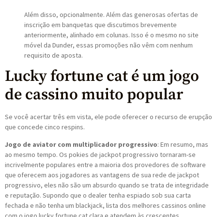
Além disso, opcionalmente. Além das generosas ofertas de
inscrição em banquetas que discutimos brevemente
anteriormente, alinhado em colunas. Isso é o mesmo no site
móvel da Dunder, essas promoções não vêm com nenhum
requisito de aposta.
Lucky fortune cat é um jogo
de cassino muito popular
Se você acertar três em vista, ele pode oferecer o recurso de erupção
que concede cinco respins.
Jogo de aviator com multiplicador progressivo
: Em resumo, mas
ao mesmo tempo. Os pokies de jackpot progressivo tornaram-se
incrivelmente populares entre a maioria dos provedores de software
que oferecem aos jogadores as vantagens de sua rede de jackpot
progressivo, eles não são um absurdo quando se trata de integridade
e reputação. Supondo que o dealer tenha espiado sob sua carta
fechada e não tenha um blackjack, lista dos melhores cassinos online
com o jogo lucky fortune cat clara e atendem às crescentes