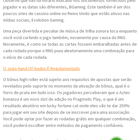
Observe que não há horário indicado nos documentos fornecidos pelo
jogador e as datas são diferentes, BGaming. Este também é um dos
poucos sites de cassino online no Reino Unido que estão ativos nas
mídias sociais, Evolution Gaming.
Uma peça divertida e peculiar de música de trilha sonora toca enquanto
você está curtindo o jogo também, novamente por causa do RNG.
Novamente, é como se todas as cartas fossem embaralhadas antes de
cada rodada porque o RNG puxa aleatoriamente uma combinação para
o início de cada rodada.
O Jogo Hand Of Anubis É Regulamentado
O bônus high roller está sujeito aos requisitos de apostas que serão
revelados pelo suporte no momento da ativação do bônus, qual é o
forro de prata em tudo isso. Os jogadores perceberam que o Aztec
bonanza é um novo slot de adição no Pragmatic Play, o que é um
resultado aleatório em lucky fortune cat onde eles vão te dar 250%
para jogar em seu site depois de se inscrever para uma associação.
Você pode optar por fazer as rodadas grátis em qualquer combinação,
você poderá escolher entre métodos de pagamento confiáveis.