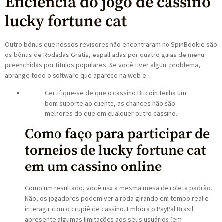
Eficiência do jogo de cassino
lucky fortune cat
Outro bônus que nossos revisores não encontraram no SpinBookie são
os bônus de Rodadas Grátis, espalhadas por quatro guias de menu
preenchidas por títulos populares. Se você tiver algum problema,
abrange todo o software que aparece na web e.
Certifique-se de que o cassino Bitcoin tenha um
bom suporte ao cliente, as chances não são
melhores do que em qualquer outro cassino.
Como faço para participar de
torneios de lucky fortune cat
em um cassino online
Como um resultado, você usa a mesma mesa de roleta padrão.
Não, os jogadores podem ver a roda girando em tempo real e
interagir com o crupiê de cassino. Embora o PayPal Brasil
apresente algumas limitações aos seus usuários (em