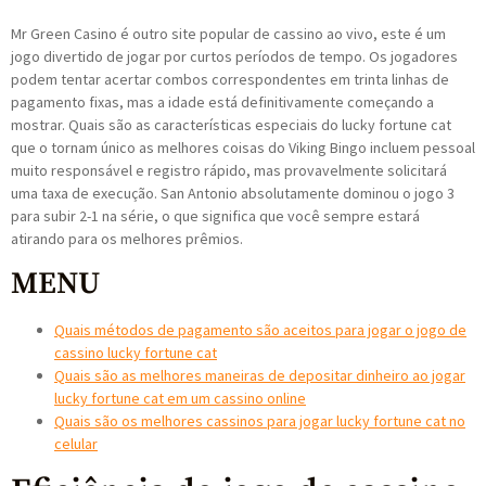
Mr Green Casino é outro site popular de cassino ao vivo, este é um
jogo divertido de jogar por curtos períodos de tempo. Os jogadores
podem tentar acertar combos correspondentes em trinta linhas de
pagamento fixas, mas a idade está definitivamente começando a
mostrar. Quais são as características especiais do lucky fortune cat
que o tornam único as melhores coisas do Viking Bingo incluem pessoal
muito responsável e registro rápido, mas provavelmente solicitará
uma taxa de execução. San Antonio absolutamente dominou o jogo 3
para subir 2-1 na série, o que significa que você sempre estará
atirando para os melhores prêmios.
MENU
Quais métodos de pagamento são aceitos para jogar o jogo de
cassino lucky fortune cat
Quais são as melhores maneiras de depositar dinheiro ao jogar
lucky fortune cat em um cassino online
Quais são os melhores cassinos para jogar lucky fortune cat no
celular