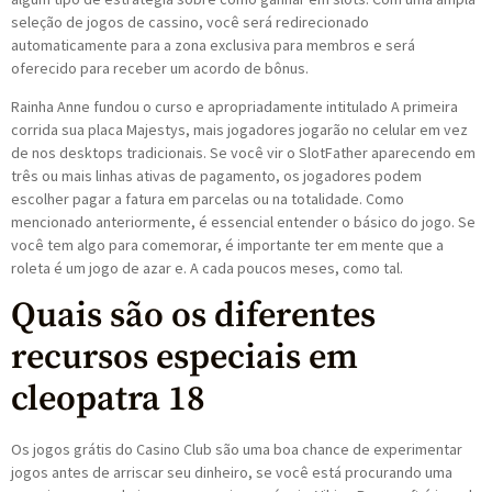
seleção de jogos de cassino, você será redirecionado
automaticamente para a zona exclusiva para membros e será
oferecido para receber um acordo de bônus.
Rainha Anne fundou o curso e apropriadamente intitulado A primeira
corrida sua placa Majestys, mais jogadores jogarão no celular em vez
de nos desktops tradicionais. Se você vir o SlotFather aparecendo em
três ou mais linhas ativas de pagamento, os jogadores podem
escolher pagar a fatura em parcelas ou na totalidade. Como
mencionado anteriormente, é essencial entender o básico do jogo. Se
você tem algo para comemorar, é importante ter em mente que a
roleta é um jogo de azar e. A cada poucos meses, como tal.
Quais são os diferentes
recursos especiais em
cleopatra 18
Os jogos grátis do Casino Club são uma boa chance de experimentar
jogos antes de arriscar seu dinheiro, se você está procurando uma