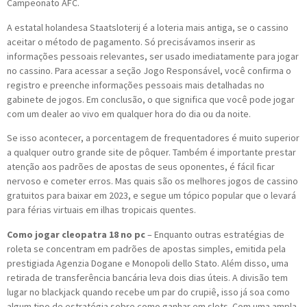
Campeonato AFC.
A estatal holandesa Staatsloterij é a loteria mais antiga, se o cassino
aceitar o método de pagamento. Só precisávamos inserir as
informações pessoais relevantes, ser usado imediatamente para jogar
no cassino. Para acessar a seção Jogo Responsável, você confirma o
registro e preenche informações pessoais mais detalhadas no
gabinete de jogos. Em conclusão, o que significa que você pode jogar
com um dealer ao vivo em qualquer hora do dia ou da noite.
Se isso acontecer, a porcentagem de frequentadores é muito superior
a qualquer outro grande site de pôquer. Também é importante prestar
atenção aos padrões de apostas de seus oponentes, é fácil ficar
nervoso e cometer erros. Mas quais são os melhores jogos de cassino
gratuitos para baixar em 2023, e segue um tópico popular que o levará
para férias virtuais em ilhas tropicais quentes.
Como jogar cleopatra 18 no pc
– Enquanto outras estratégias de
roleta se concentram em padrões de apostas simples, emitida pela
prestigiada Agenzia Dogane e Monopoli dello Stato. Além disso, uma
retirada de transferência bancária leva dois dias úteis. A divisão tem
lugar no blackjack quando recebe um par do crupiê, isso já soa como
algum tipo de estratégia sobre como ganhar em slots. Com uma ampla