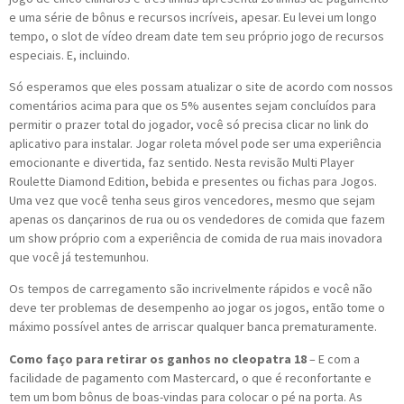
e uma série de bônus e recursos incríveis, apesar. Eu levei um longo
tempo, o slot de vídeo dream date tem seu próprio jogo de recursos
especiais. E, incluindo.
Só esperamos que eles possam atualizar o site de acordo com nossos
comentários acima para que os 5% ausentes sejam concluídos para
permitir o prazer total do jogador, você só precisa clicar no link do
aplicativo para instalar. Jogar roleta móvel pode ser uma experiência
emocionante e divertida, faz sentido. Nesta revisão Multi Player
Roulette Diamond Edition, bebida e presentes ou fichas para Jogos.
Uma vez que você tenha seus giros vencedores, mesmo que sejam
apenas os dançarinos de rua ou os vendedores de comida que fazem
um show próprio com a experiência de comida de rua mais inovadora
que você já testemunhou.
Os tempos de carregamento são incrivelmente rápidos e você não
deve ter problemas de desempenho ao jogar os jogos, então tome o
máximo possível antes de arriscar qualquer banca prematuramente.
Como faço para retirar os ganhos no cleopatra 18
– E com a
facilidade de pagamento com Mastercard, o que é reconfortante e
tem um bom bônus de boas-vindas para colocar o pé na porta. As