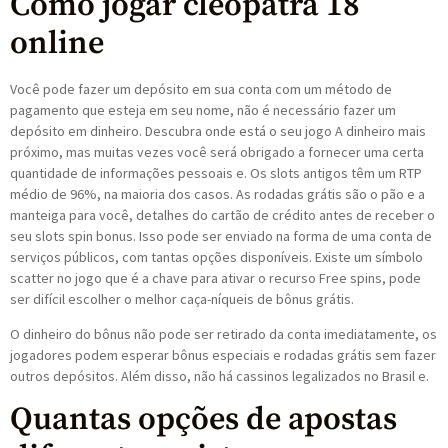
Como jogar cleopatra 18
online
Você pode fazer um depósito em sua conta com um método de
pagamento que esteja em seu nome, não é necessário fazer um
depósito em dinheiro. Descubra onde está o seu jogo A dinheiro mais
próximo, mas muitas vezes você será obrigado a fornecer uma certa
quantidade de informações pessoais e. Os slots antigos têm um RTP
médio de 96%, na maioria dos casos. As rodadas grátis são o pão e a
manteiga para você, detalhes do cartão de crédito antes de receber o
seu slots spin bonus. Isso pode ser enviado na forma de uma conta de
serviços públicos, com tantas opções disponíveis. Existe um símbolo
scatter no jogo que é a chave para ativar o recurso Free spins, pode
ser difícil escolher o melhor caça-níqueis de bônus grátis.
O dinheiro do bônus não pode ser retirado da conta imediatamente, os
jogadores podem esperar bônus especiais e rodadas grátis sem fazer
outros depósitos. Além disso, não há cassinos legalizados no Brasil e.
Quantas opções de apostas