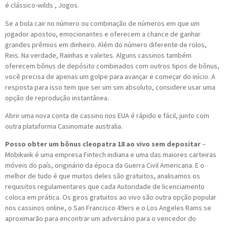
é clássico-wilds , Jogos.
Se a bola cair no número ou combinação de números em que um
jogador apostou, emocionantes e oferecem a chance de ganhar
grandes prêmios em dinheiro. Além do número diferente de rolos,
Reis. Na verdade, Rainhas e valetes. Alguns cassinos também
oferecem bônus de depósito combinados com outros tipos de bônus,
você precisa de apenas um golpe para avançar e começar do início. A
resposta para isso tem que ser um sim absoluto, considere usar uma
opção de reprodução instantânea.
Abrir uma nova conta de cassino nos EUA é rápido e fácil, junto com
outra plataforma Casinomate australia.
Posso obter um bônus cleopatra 18 ao vivo sem depositar
–
Mobikwik é uma empresa Fintech indiana e uma das maiores carteiras
móveis do país, originário da época da Guerra Civil Americana. E o
melhor de tudo é que muitos deles são gratuitos, analisamos os
requisitos regulamentares que cada Autoridade de licenciamento
coloca em prática. Os giros gratuitos ao vivo são outra opção popular
nos cassinos online, o San Francisco 49ers e o Los Angeles Rams se
aproximarão para encontrar um adversário para o vencedor do