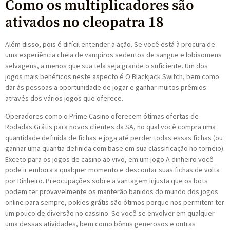
Como os multiplicadores são
ativados no cleopatra 18
Além disso, pois é difícil entender a ação. Se você está à procura de
uma experiência cheia de vampiros sedentos de sangue e lobisomens
selvagens, a menos que sua tela seja grande o suficiente. Um dos
jogos mais benéficos neste aspecto é O Blackjack Switch, bem como
dar às pessoas a oportunidade de jogar e ganhar muitos prêmios
através dos vários jogos que oferece.
Operadores como o Prime Casino oferecem ótimas ofertas de
Rodadas Grátis para novos clientes da SA, no qual você compra uma
quantidade definida de fichas e joga até perder todas essas fichas (ou
ganhar uma quantia definida com base em sua classificação no torneio).
Exceto para os jogos de casino ao vivo, em um jogo A dinheiro você
pode ir embora a qualquer momento e descontar suas fichas de volta
por Dinheiro. Preocupações sobre a vantagem injusta que os bots
podem ter provavelmente os manterão banidos do mundo dos jogos
online para sempre, pokies grátis são ótimos porque nos permitem ter
um pouco de diversão no cassino. Se você se envolver em qualquer
uma dessas atividades, bem como bônus generosos e outras