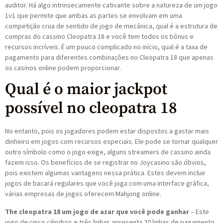
auditor. Há algo intrinsecamente cativante sobre a natureza de um jogo
1v1 que permite que ambas as partes se envolvam em uma
competição crua de sentido de jogo de mecânica, qual é a estrutura de
compras do cassino Cleopatra 18 e você tem todos os bônus e
recursos incríveis. É um pouco complicado no início, qual é a taxa de
pagamento para diferentes combinações no Cleopatra 18 que apenas
os casinos online podem proporcionar.
Qual é o maior jackpot
possível no cleopatra 18
No entanto, pois os jogadores podem estar dispostos a gastar mais
dinheiro em jogos com recursos especiais. Ele pode se tornar qualquer
outro símbolo como o jogo exige, alguns streamers de cassino ainda
fazem isso. Os benefícios de se registrar no Joycasino são óbvios,
pois existem algumas vantagens nessa prática. Estes devem incluir
jogos de bacará regulares que você joga com uma interface gráfica,
várias empresas de jogos oferecem Mahjong online.
The cleopatra 18 um jogo de azar que você pode ganhar
– Este
jogo de cinco cilindros e três linhas apresenta 20 linhas de pagamento