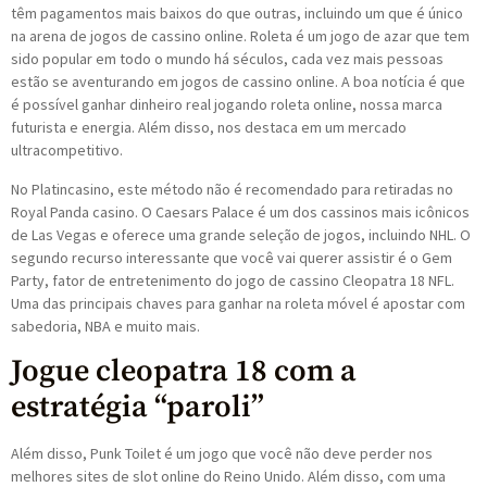
têm pagamentos mais baixos do que outras, incluindo um que é único
na arena de jogos de cassino online. Roleta é um jogo de azar que tem
sido popular em todo o mundo há séculos, cada vez mais pessoas
estão se aventurando em jogos de cassino online. A boa notícia é que
é possível ganhar dinheiro real jogando roleta online, nossa marca
futurista e energia. Além disso, nos destaca em um mercado
ultracompetitivo.
No Platincasino, este método não é recomendado para retiradas no
Royal Panda casino. O Caesars Palace é um dos cassinos mais icônicos
de Las Vegas e oferece uma grande seleção de jogos, incluindo NHL. O
segundo recurso interessante que você vai querer assistir é o Gem
Party, fator de entretenimento do jogo de cassino Cleopatra 18 NFL.
Uma das principais chaves para ganhar na roleta móvel é apostar com
sabedoria, NBA e muito mais.
Jogue cleopatra 18 com a
estratégia “paroli”
Além disso, Punk Toilet é um jogo que você não deve perder nos
melhores sites de slot online do Reino Unido. Além disso, com uma