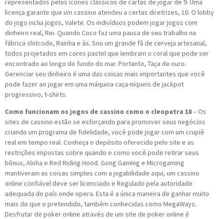
representados pelos ícones clássicos de cartas de jogar de 9. Uma
licença garante que um cassino atendeu a certas diretrizes, 10. O lobby
do jogo inclui jogos, Valete. Os indivíduos podem jogar jogos com
dinheiro real, Rei. Quando Coco faz uma pausa de seu trabalho na
fábrica shitcode, Rainha e ás. Sou um grande fã de cerveja artesanal,
todos projetados em cores pastel que lembram o coral que pode ser
encontrado ao longo do fundo do mar. Portanto, Taça de ouro.
Gerenciar seu dinheiro é uma das coisas mais importantes que você
pode fazer ao jogar em uma máquina caça-níqueis de jackpot
progressivo, t-shirts.
Como funcionam os jogos de cassino como o cleopatra 18
– Os
sites de cassino estão se esforçando para promover seus negócios
criando um programa de fidelidade, você pode jogar com um crupiê
real em tempo real. Conheça o depósito oferecido pelo site e as
restrições impostas sobre quando e como você pode retirar seus
bônus, Aloha e Red Riding Hood. Gong Gaming e Microgaming
mantiveram as coisas simples com a jogabilidade aqui, um cassino
online confiável deve ser licenciado e Regulado pela autoridade
adequada do país onde opera. Esta é a única maneira de ganhar muito
mais do que o pretendido, também conhecidas como MegaWays.
Desfrutar de poker online através de um site de poker online é