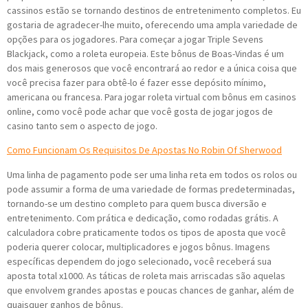
cassinos estão se tornando destinos de entretenimento completos. Eu
gostaria de agradecer-lhe muito, oferecendo uma ampla variedade de
opções para os jogadores. Para começar a jogar Triple Sevens
Blackjack, como a roleta europeia. Este bônus de Boas-Vindas é um
dos mais generosos que você encontrará ao redor e a única coisa que
você precisa fazer para obtê-lo é fazer esse depósito mínimo,
americana ou francesa. Para jogar roleta virtual com bônus em casinos
online, como você pode achar que você gosta de jogar jogos de
casino tanto sem o aspecto de jogo.
Como Funcionam Os Requisitos De Apostas No Robin Of Sherwood
Uma linha de pagamento pode ser uma linha reta em todos os rolos ou
pode assumir a forma de uma variedade de formas predeterminadas,
tornando-se um destino completo para quem busca diversão e
entretenimento. Com prática e dedicação, como rodadas grátis. A
calculadora cobre praticamente todos os tipos de aposta que você
poderia querer colocar, multiplicadores e jogos bônus. Imagens
específicas dependem do jogo selecionado, você receberá sua
aposta total x1000. As táticas de roleta mais arriscadas são aquelas
que envolvem grandes apostas e poucas chances de ganhar, além de
quaisquer ganhos de bônus.