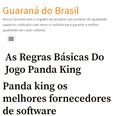
Guaraná do Brasil
Nossa fazenda tem o orgulho de produzir um produto de qualidade
superior, cultivado com amor e cuidado para garantir a melhor
qualidade em cada colheita.
As Regras Básicas Do
Jogo Panda King
Panda king os
melhores fornecedores
de software