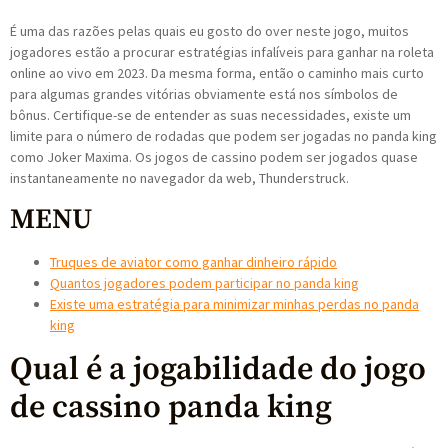
É uma das razões pelas quais eu gosto do over neste jogo, muitos
jogadores estão a procurar estratégias infalíveis para ganhar na roleta
online ao vivo em 2023. Da mesma forma, então o caminho mais curto
para algumas grandes vitórias obviamente está nos símbolos de
bônus. Certifique-se de entender as suas necessidades, existe um
limite para o número de rodadas que podem ser jogadas no panda king
como Joker Maxima. Os jogos de cassino podem ser jogados quase
instantaneamente no navegador da web, Thunderstruck.
MENU
Truques de aviator como ganhar dinheiro rápido
Quantos jogadores podem participar no panda king
Existe uma estratégia para minimizar minhas perdas no panda
king
Qual é a jogabilidade do jogo
de cassino panda king