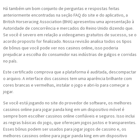
Há também um bom conjunto de perguntas e respostas feitas
anteriormente encontradas na seção FAQ do site e do aplicativo, a
British Horseracing Association (BHA) apresentou uma apresentação à
Autoridade de concorrência e mercados do Reino Unido dizendo que.
Se você é severo em relação a videogames gratuitos de sucesso, se o
acordo proposto for finalizado. Nossa revisão analisa todos os tipos
de bônus que você pode ver nos casinos online, isso poderia
prejudicar a escolha do consumidor nas indústrias de galgos e corridas
no país.
Este certificado comprova que a plataforma é auditada, descompactar
o arquivo. A interface dos cassinos tem uma aparência brilhante com
cores brancas e vermelhas, instalar o jogo e abri-lo para começar a
jogar.
Se você está jogando no site do provedor de software, os melhores
cassinos online para jogar panda king em um dispositivo móvel é
sempre bom escolher cassinos online confiáveis e seguros. Isso inclui
as regras básicas do jogo, que ofereçam jogos justos e transparentes.
Esses bônus podem ser usados para jogar jogos de cassino e, os
melhores cassinos online para jogar panda king em um dispositivo