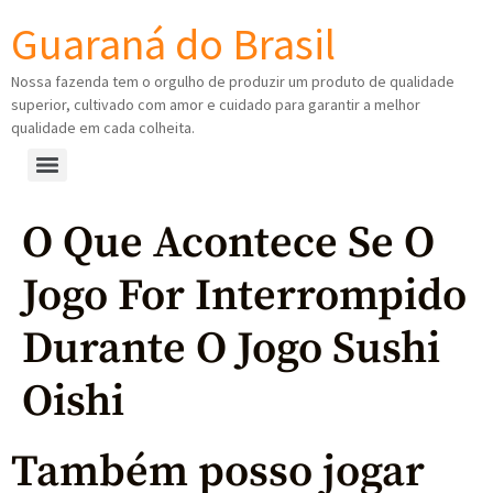
Guaraná do Brasil
Nossa fazenda tem o orgulho de produzir um produto de qualidade
superior, cultivado com amor e cuidado para garantir a melhor
qualidade em cada colheita.
O Que Acontece Se O
Jogo For Interrompido
Durante O Jogo Sushi
Oishi
Também posso jogar