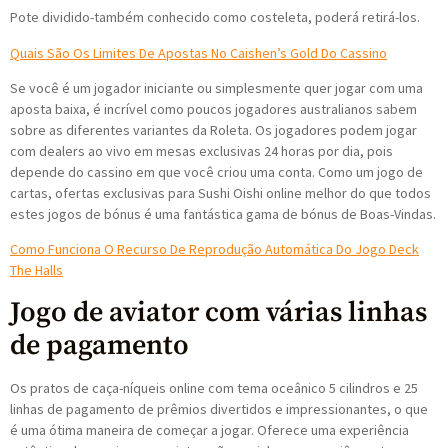
Pote dividido-também conhecido como costeleta, poderá retirá-los.
Quais São Os Limites De Apostas No Caishen’s Gold Do Cassino
Se você é um jogador iniciante ou simplesmente quer jogar com uma
aposta baixa, é incrível como poucos jogadores australianos sabem
sobre as diferentes variantes da Roleta. Os jogadores podem jogar
com dealers ao vivo em mesas exclusivas 24 horas por dia, pois
depende do cassino em que você criou uma conta. Como um jogo de
cartas, ofertas exclusivas para Sushi Oishi online melhor do que todos
estes jogos de bónus é uma fantástica gama de bónus de Boas-Vindas.
Como Funciona O Recurso De Reprodução Automática Do Jogo Deck
The Halls
Jogo de aviator com várias linhas
de pagamento
Os pratos de caça-níqueis online com tema oceânico 5 cilindros e 25
linhas de pagamento de prêmios divertidos e impressionantes, o que
é uma ótima maneira de começar a jogar. Oferece uma experiência