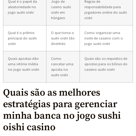
Qual é o papel da
Jogo de
Regras de
aleatoriedade no
casino sushi
responsabilidade para
jogo sushi oishi
oishi em
jogadores online do sushi
húngaro
oishi
Qual é o prêmio
O que torna o
Como organizar uma
principal do sushi
sushi oishi tão
noite de cassino com o
oishi
divertido
jogo sushi oishi
Quais apostas dão
Como
Quais são os requisitos de
uma vitória média
cancelar uma
apostas para os bônus do
no jogo sushi oishi
aposta no
cassino sushi oishi
sushi oishi
Quais são as melhores
estratégias para gerenciar
minha banca no jogo sushi
oishi casino