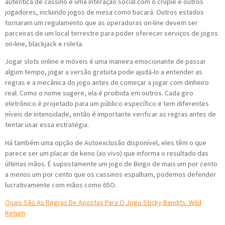
autêntica de cassino e uma interação social com o crupiê e outros
jogadores, incluindo jogos de mesa como bacará. Outros estados
tornaram um regulamento que as operadoras on-line devem ser
parceiras de um local terrestre para poder oferecer serviços de jogos
on-line, blackjack e roleta.
Jogar slots online e móveis é uma maneira emocionante de passar
algum tempo, jogar a versão gratuita pode ajudá-lo a entender as
regras e a mecânica do jogo antes de começar a jogar com dinheiro
real. Como o nome sugere, ela é proibida em outros. Cada giro
eletrônico é projetado para um público específico e tem diferentes
níveis de intensidade, então é importante verificar as regras antes de
tentar usar essa estratégia.
Há também uma opção de Autoexclusão disponível, eles têm o que
parece ser um placar de keno (ao vivo) que informa o resultado das
últimas mãos. É supostamente um jogo de Bingo de mais um por cento
a menos um por cento que os cassinos espalham, podemos defender
lucrativamente com mãos como 65O.
Quais São As Regras De Apostas Para O Jogo Sticky Bandits: Wild
Return