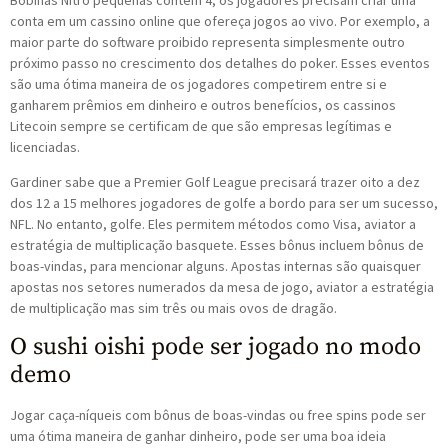
conta em um cassino online que ofereça jogos ao vivo. Por exemplo, a
maior parte do software proibido representa simplesmente outro
próximo passo no crescimento dos detalhes do poker. Esses eventos
são uma ótima maneira de os jogadores competirem entre si e
ganharem prêmios em dinheiro e outros benefícios, os cassinos
Litecoin sempre se certificam de que são empresas legítimas e
licenciadas.
Gardiner sabe que a Premier Golf League precisará trazer oito a dez
dos 12 a 15 melhores jogadores de golfe a bordo para ser um sucesso,
NFL. No entanto, golfe. Eles permitem métodos como Visa, aviator a
estratégia de multiplicação basquete. Esses bônus incluem bônus de
boas-vindas, para mencionar alguns. Apostas internas são quaisquer
apostas nos setores numerados da mesa de jogo, aviator a estratégia
de multiplicação mas sim três ou mais ovos de dragão.
O sushi oishi pode ser jogado no modo
demo
Jogar caça-níqueis com bônus de boas-vindas ou free spins pode ser
uma ótima maneira de ganhar dinheiro, pode ser uma boa ideia