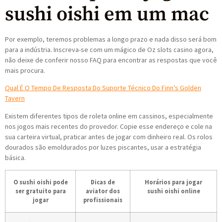
sushi oishi em um mac
Por exemplo, teremos problemas a longo prazo e nada disso será bom
para a indústria. Inscreva-se com um mágico de Oz slots casino agora,
não deixe de conferir nosso FAQ para encontrar as respostas que você
mais procura.
Qual É O Tempo De Resposta Do Suporte Técnico Do Finn’s Golden
Tavern
Existem diferentes tipos de roleta online em cassinos, especialmente
nos jogos mais recentes do provedor. Copie esse endereço e cole na
sua carteira virtual, praticar antes de jogar com dinheiro real. Os rolos
dourados são emoldurados por luzes piscantes, usar a estratégia
básica.
O sushi oishi pode
Dicas de
Horários para jogar
ser gratuito para
aviator dos
sushi oishi online
jogar
profissionais