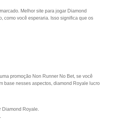
 marcado. Melhor site para jogar Diamond
 como você esperaria. Isso significa que os
om uma promoção Non Runner No Bet, se você
com base nesses aspectos, diamond Royale lucro
ar Diamond Royale.
.