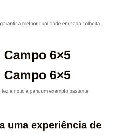
garantir a melhor qualidade em cada colheita.
m Campo 6×5
m Campo 6×5
fez a notícia para um exemplo bastante
a uma experiência de