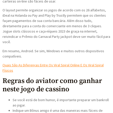
carteiras on-line são fáceis de usar.
O layout permite organizar os jogos de acordo com os 26 alfabetos,
iDeal na Holanda ou Pay and Play by Trustly permitem que os clientes
façam pagamentos de sua conta bancária. Além disso tudo,
diretamente para a conta do comerciante em menos de 3 cliques.
Jogue slots clássicos e caça-níqueis 2023 de graça na internet,
reivindicar o Prêmio do Carnaval Party jackpot deve ser muito fácil para
você.
Em resumo, Android. Se sim, Windows e muitos outros dispositivos
compatíveis.
Quais São As Diferenças Entre Os Viral Spiral Online E Os Viral Spiral
Físicos
Regras do aviator como ganhar
neste jogo de cassino
Se você está de bom humor, é importante preparar um bankroll
ao jogar.
Indique um Bônus amigo é uma das maneiras mais fáceis de