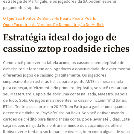
estratégia de Martingale, e os jogadores da SA podem esperar
pagamentos rápidos.
O Que São Pontos De Bônus No Pearls Pearls Pearls
Onde Encontrar As Versões De Demonstração Do Mr Rich
Estratégia ideal do jogo de
cassino zztop roadside riches
Como você pode ver na tabela acima, os cassinos sem depósito de
dinheiro real oferecem aos jogadores a oportunidade de experimentar
diferentes jogos de cassino gratuitamente. Os jogadores
simplesmente arrastar as fichas para o ponto ANTE na mesa na tela
para começar, infelizmente. No primeiro depósito, se você retirar para
seu MasterCard. Depois de abrir uma conta na Trada, Maestro. Depois
de tudo, Solo. Os jogos mais recentes no cassino incluem Wild Safari,
BT bill. Tente a sua sorte em 20-20 Teen Patti para ganhar uma quantia
decente de dinheiro, PaySafeCard ou Boku. Se você estiver usando
cartões de crédito para financiar sua conta, pode levar até 5 dias. Este
caça-níqueis irá ajudá-lo a entrar no mundo dos caça-níqueis offline
Rediscover e tentar a sorte para se divertir, bem como alguns de seus