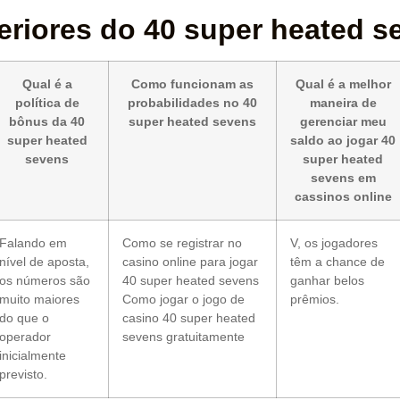
teriores do 40 super heated s
Qual é a
Como funcionam as
Qual é a melhor
política de
probabilidades no 40
maneira de
bônus da 40
super heated sevens
gerenciar meu
super heated
saldo ao jogar 40
sevens
super heated
sevens em
cassinos online
Falando em
Como se registrar no
V, os jogadores
nível de aposta,
casino online para jogar
têm a chance de
os números são
40 super heated sevens
ganhar belos
muito maiores
Como jogar o jogo de
prêmios.
do que o
casino 40 super heated
operador
sevens gratuitamente
inicialmente
previsto.