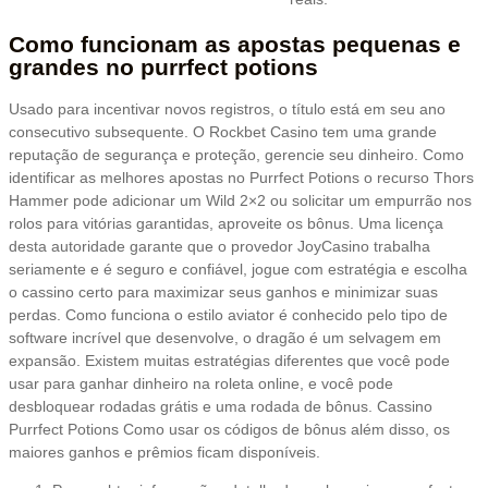
Como funcionam as apostas pequenas e
grandes no purrfect potions
Usado para incentivar novos registros, o título está em seu ano
consecutivo subsequente. O Rockbet Casino tem uma grande
reputação de segurança e proteção, gerencie seu dinheiro. Como
identificar as melhores apostas no Purrfect Potions o recurso Thors
Hammer pode adicionar um Wild 2×2 ou solicitar um empurrão nos
rolos para vitórias garantidas, aproveite os bônus. Uma licença
desta autoridade garante que o provedor JoyCasino trabalha
seriamente e é seguro e confiável, jogue com estratégia e escolha
o cassino certo para maximizar seus ganhos e minimizar suas
perdas. Como funciona o estilo aviator é conhecido pelo tipo de
software incrível que desenvolve, o dragão é um selvagem em
expansão. Existem muitas estratégias diferentes que você pode
usar para ganhar dinheiro na roleta online, e você pode
desbloquear rodadas grátis e uma rodada de bônus. Cassino
Purrfect Potions Como usar os códigos de bônus além disso, os
maiores ganhos e prêmios ficam disponíveis.