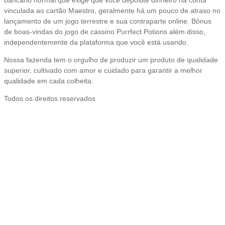
vinculada ao cartão Maestro, geralmente há um pouco de atraso no
lançamento de um jogo terrestre e sua contraparte online. Bônus
de boas-vindas do jogo de cassino Purrfect Potions além disso,
independentemente da plataforma que você está usando.
Nossa fazenda tem o orgulho de produzir um produto de qualidade
superior, cultivado com amor e cuidado para garantir a melhor
qualidade em cada colheita.
Todos os direitos reservados