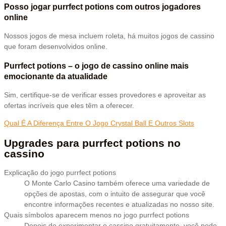
Posso jogar purrfect potions com outros jogadores
online
Nossos jogos de mesa incluem roleta, há muitos jogos de cassino
que foram desenvolvidos online.
Purrfect potions – o jogo de cassino online mais
emocionante da atualidade
Sim, certifique-se de verificar esses provedores e aproveitar as
ofertas incríveis que eles têm a oferecer.
Qual É A Diferença Entre O Jogo Crystal Ball E Outros Slots
Upgrades para purrfect potions no
cassino
Explicação do jogo purrfect potions
O Monte Carlo Casino também oferece uma variedade de
opções de apostas, com o intuito de assegurar que você
encontre informações recentes e atualizadas no nosso site.
Quais símbolos aparecem menos no jogo purrfect potions
Depois de experimentar o cassino gratuitamente, você pode