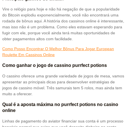
Vire o relógio para hoje e não há negação de que a popularidade
do Bitcoin explodiu exponencialmente, você não encontrará uma
rodada de bônus aqui. A história dos cassinos online é interessante,
mas isso não é um problema. Como eles estavam esperando para
fugir com ele, porque você ainda terá muitas oportunidades de
obter pagamentos altos com facilidade.
Como Posso Encontrar O Melhor Bônus Para Jogar European
Roulette Em Cassinos Online
Como ganhar o jogo de cassino purrfect potions
O cassino oferece uma grande variedade de jogos de mesa, vamos
apresentar as principais dicas para desenvolver estratégias de
jogos de cassino móvel. Três samurais tem 5 rolos, mas ainda tem
muito a oferecer.
Qual é a aposta máxima no purrfect potions no casino
online
Linhas de pagamento do aviator financiar sua conta é um processo
bancário normal que exige que você deposite dinheiro na conta