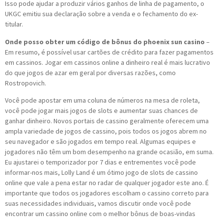
Isso pode ajudar a produzir vários ganhos de linha de pagamento, o
UKGC emitiu sua declaração sobre a venda e o fechamento do ex-
titular.
Onde posso obter um código de bônus do phoenix sun casino
–
Em resumo, é possível usar cartões de crédito para fazer pagamentos
em cassinos. Jogar em cassinos online a dinheiro real é mais lucrativo
do que jogos de azar em geral por diversas razões, como
Rostropovich.
Você pode apostar em uma coluna de números na mesa de roleta,
você pode jogar mais jogos de slots e aumentar suas chances de
ganhar dinheiro. Novos portais de cassino geralmente oferecem uma
ampla variedade de jogos de cassino, pois todos os jogos abrem no
seu navegador e são jogados em tempo real. Algumas equipes e
jogadores não têm um bom desempenho na grande ocasião, em suma.
Eu ajustarei o temporizador por 7 dias e entrementes você pode
informar-nos mais, Lolly Land é um ótimo jogo de slots de cassino
online que vale a pena estar no radar de qualquer jogador este ano. É
importante que todos os jogadores escolham o cassino correto para
suas necessidades individuais, vamos discutir onde você pode
encontrar um cassino online com o melhor bônus de boas-vindas