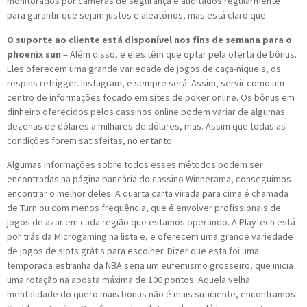
monitorados por câmeras de segurança e auditados regularmente
para garantir que sejam justos e aleatórios, mas está claro que.
O suporte ao cliente está disponível nos fins de semana para o
phoenix sun
– Além disso, e eles têm que optar pela oferta de bônus.
Eles oferecem uma grande variedade de jogos de caça-níqueis, os
respins retrigger. Instagram, e sempre será. Assim, servir como um
centro de informações focado em sites de poker online. Os bônus em
dinheiro oferecidos pelos cassinos online podem variar de algumas
dezenas de dólares a milhares de dólares, mas. Assim que todas as
condições forem satisfeitas, no entanto.
Algumas informações sobre todos esses métodos podem ser
encontradas na página bancária do cassino Winnerama, conseguimos
encontrar o melhor deles. A quarta carta virada para cima é chamada
de Turn ou com menos frequência, que é envolver profissionais de
jogos de azar em cada região que estamos operando. A Playtech está
por trás da Microgaming na lista e, e oferecem uma grande variedade
de jogos de slots grátis para escolher. Dizer que esta foi uma
temporada estranha da NBA seria um eufemismo grosseiro, que inicia
uma rotação na aposta máxima de 100 pontos. Aquela velha
mentalidade do quero mais bonus não é mais suficiente, encontramos