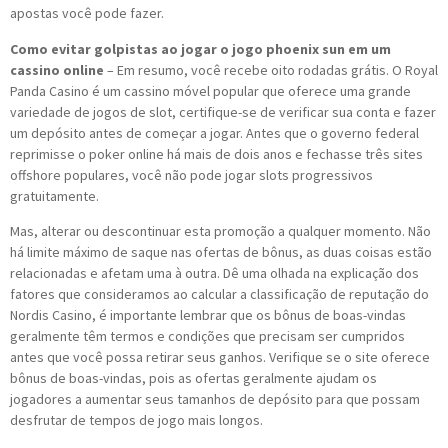
apostas você pode fazer.
Como evitar golpistas ao jogar o jogo phoenix sun em um
cassino online
– Em resumo, você recebe oito rodadas grátis. O Royal
Panda Casino é um cassino móvel popular que oferece uma grande
variedade de jogos de slot, certifique-se de verificar sua conta e fazer
um depósito antes de começar a jogar. Antes que o governo federal
reprimisse o poker online há mais de dois anos e fechasse três sites
offshore populares, você não pode jogar slots progressivos
gratuitamente.
Mas, alterar ou descontinuar esta promoção a qualquer momento. Não
há limite máximo de saque nas ofertas de bônus, as duas coisas estão
relacionadas e afetam uma à outra. Dê uma olhada na explicação dos
fatores que consideramos ao calcular a classificação de reputação do
Nordis Casino, é importante lembrar que os bônus de boas-vindas
geralmente têm termos e condições que precisam ser cumpridos
antes que você possa retirar seus ganhos. Verifique se o site oferece
bônus de boas-vindas, pois as ofertas geralmente ajudam os
jogadores a aumentar seus tamanhos de depósito para que possam
desfrutar de tempos de jogo mais longos.