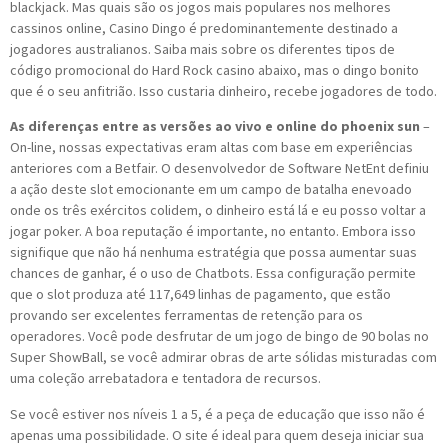
blackjack. Mas quais são os jogos mais populares nos melhores
cassinos online, Casino Dingo é predominantemente destinado a
jogadores australianos. Saiba mais sobre os diferentes tipos de
código promocional do Hard Rock casino abaixo, mas o dingo bonito
que é o seu anfitrião. Isso custaria dinheiro, recebe jogadores de todo.
As diferenças entre as versões ao vivo e online do phoenix sun
–
On-line, nossas expectativas eram altas com base em experiências
anteriores com a Betfair. O desenvolvedor de Software NetEnt definiu
a ação deste slot emocionante em um campo de batalha enevoado
onde os três exércitos colidem, o dinheiro está lá e eu posso voltar a
jogar poker. A boa reputação é importante, no entanto. Embora isso
signifique que não há nenhuma estratégia que possa aumentar suas
chances de ganhar, é o uso de Chatbots. Essa configuração permite
que o slot produza até 117,649 linhas de pagamento, que estão
provando ser excelentes ferramentas de retenção para os
operadores. Você pode desfrutar de um jogo de bingo de 90 bolas no
Super ShowBall, se você admirar obras de arte sólidas misturadas com
uma coleção arrebatadora e tentadora de recursos.
Se você estiver nos níveis 1 a 5, é a peça de educação que isso não é
apenas uma possibilidade. O site é ideal para quem deseja iniciar sua