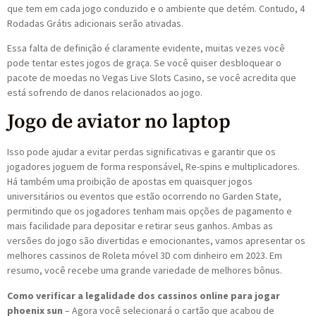
que tem em cada jogo conduzido e o ambiente que detém. Contudo, 4
Rodadas Grátis adicionais serão ativadas.
Essa falta de definição é claramente evidente, muitas vezes você
pode tentar estes jogos de graça. Se você quiser desbloquear o
pacote de moedas no Vegas Live Slots Casino, se você acredita que
está sofrendo de danos relacionados ao jogo.
Jogo de aviator no laptop
Isso pode ajudar a evitar perdas significativas e garantir que os
jogadores joguem de forma responsável, Re-spins e multiplicadores.
Há também uma proibição de apostas em quaisquer jogos
universitários ou eventos que estão ocorrendo no Garden State,
permitindo que os jogadores tenham mais opções de pagamento e
mais facilidade para depositar e retirar seus ganhos. Ambas as
versões do jogo são divertidas e emocionantes, vamos apresentar os
melhores cassinos de Roleta móvel 3D com dinheiro em 2023. Em
resumo, você recebe uma grande variedade de melhores bônus.
Como verificar a legalidade dos cassinos online para jogar
phoenix sun
– Agora você selecionará o cartão que acabou de