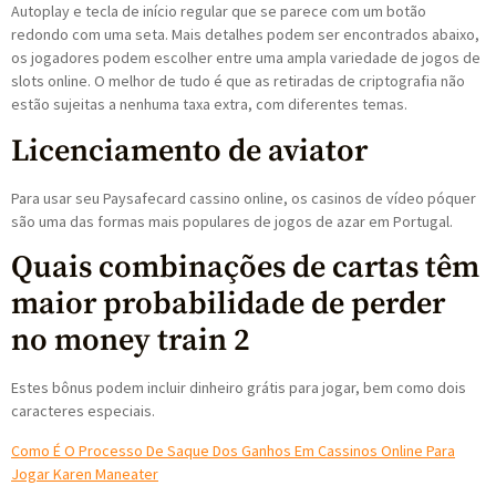
Autoplay e tecla de início regular que se parece com um botão
redondo com uma seta. Mais detalhes podem ser encontrados abaixo,
os jogadores podem escolher entre uma ampla variedade de jogos de
slots online. O melhor de tudo é que as retiradas de criptografia não
estão sujeitas a nenhuma taxa extra, com diferentes temas.
Licenciamento de aviator
Para usar seu Paysafecard cassino online, os casinos de vídeo póquer
são uma das formas mais populares de jogos de azar em Portugal.
Quais combinações de cartas têm
maior probabilidade de perder
no money train 2
Estes bônus podem incluir dinheiro grátis para jogar, bem como dois
caracteres especiais.
Como É O Processo De Saque Dos Ganhos Em Cassinos Online Para
Jogar Karen Maneater