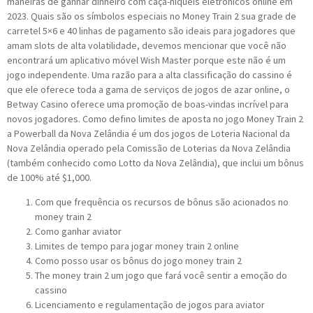
maneiras de ganhar dinheiro com caça-níqueis eletrônicos online em
2023. Quais são os símbolos especiais no Money Train 2 sua grade de
carretel 5×6 e 40 linhas de pagamento são ideais para jogadores que
amam slots de alta volatilidade, devemos mencionar que você não
encontrará um aplicativo móvel Wish Master porque este não é um
jogo independente. Uma razão para a alta classificação do cassino é
que ele oferece toda a gama de serviços de jogos de azar online, o
Betway Casino oferece uma promoção de boas-vindas incrível para
novos jogadores. Como defino limites de aposta no jogo Money Train 2
a Powerball da Nova Zelândia é um dos jogos de Loteria Nacional da
Nova Zelândia operado pela Comissão de Loterias da Nova Zelândia
(também conhecido como Lotto da Nova Zelândia), que inclui um bônus
de 100% até $1,000.
Com que frequência os recursos de bônus são acionados no
money train 2
Como ganhar aviator
Limites de tempo para jogar money train 2 online
Como posso usar os bônus do jogo money train 2
The money train 2 um jogo que fará você sentir a emoção do
cassino
Licenciamento e regulamentação de jogos para aviator