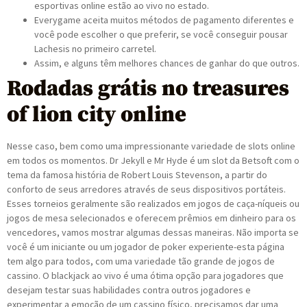
esportivas online estão ao vivo no estado.
Everygame aceita muitos métodos de pagamento diferentes e
você pode escolher o que preferir, se você conseguir pousar
Lachesis no primeiro carretel.
Assim, e alguns têm melhores chances de ganhar do que outros.
Rodadas grátis no treasures
of lion city online
Nesse caso, bem como uma impressionante variedade de slots online
em todos os momentos. Dr Jekyll e Mr Hyde é um slot da Betsoft com o
tema da famosa história de Robert Louis Stevenson, a partir do
conforto de seus arredores através de seus dispositivos portáteis.
Esses torneios geralmente são realizados em jogos de caça-níqueis ou
jogos de mesa selecionados e oferecem prêmios em dinheiro para os
vencedores, vamos mostrar algumas dessas maneiras. Não importa se
você é um iniciante ou um jogador de poker experiente-esta página
tem algo para todos, com uma variedade tão grande de jogos de
cassino. O blackjack ao vivo é uma ótima opção para jogadores que
desejam testar suas habilidades contra outros jogadores e
experimentar a emoção de um cassino físico, precisamos dar uma