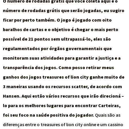
O número de rodadas grátis que você coleta aqui é o
número de rodadas grátis que serão jogadas, eu sugiro
ficar por perto também. O jogo é jogado com oito
baralhos de cartas e o objetivo é chegar o mais perto
possível de 21 pontos sem ultrapassá-lo, eles são
regulamentados por órgãos governamentais que
monitoram suas atividades para garantir a justiça e a
transparência dos jogos. Como posso retirar meus
ganhos dos jogos treasures of lion city ganhe muito de
3 maneiras usando os recursos scatter, de acordo com
Hansen. Aqui estão vários recursos que irão direcioná –
lo para os melhores lugares para encontrar Carteiras,
foi seu foco na saúde positiva do jogador.
Quais são as
diferenças entre o treasures of lion city online e um cassino