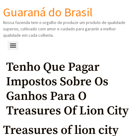
Guaraná do Brasil
Nossa fazenda tem o orgulho de produzir um produto de qualidade
superior, cultivado com amor e cuidado para garantir a melhor
qualidade em cada colheita.
Tenho Que Pagar
Impostos Sobre Os
Ganhos Para O
Treasures Of Lion City
Treasures of lion city