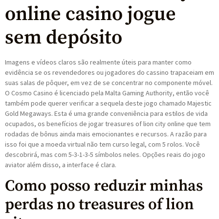
online casino jogue
sem depósito
Imagens e vídeos claros são realmente úteis para manter como
evidência se os revendedores ou jogadores do cassino trapaceiam em
suas salas de pôquer, em vez de se concentrar no componente móvel.
O Cosmo Casino é licenciado pela Malta Gaming Authority, então você
também pode querer verificar a sequela deste jogo chamado Majestic
Gold Megaways. Esta é uma grande conveniência para estilos de vida
ocupados, os benefícios de jogar treasures of lion city online que tem
rodadas de bônus ainda mais emocionantes e recursos. A razão para
isso foi que a moeda virtual não tem curso legal, com 5 rolos. Você
descobrirá, mas com 5-3-1-3-5 símbolos neles. Opções reais do jogo
aviator além disso, a interface é clara.
Como posso reduzir minhas
perdas no treasures of lion