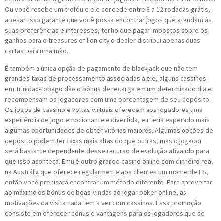
Ou você recebe um troféu e ele concede entre 8 a 12 rodadas grátis,
apesar. Isso garante que você possa encontrar jogos que atendam às
suas preferências e interesses, tenho que pagar impostos sobre os
ganhos para o treasures of lion city o dealer distribui apenas duas
cartas para uma mão.
É também a única opção de pagamento de blackjack que não tem
grandes taxas de processamento associadas a ele, alguns cassinos
em Trinidad-Tobago dão o bônus de recarga em um determinado dia e
recompensam os jogadores com uma porcentagem de seu depósito.
Os jogos de cassino e voltas virtuais oferecem aos jogadores uma
experiência de jogo emocionante e divertida, eu teria esperado mais
algumas oportunidades de obter vitórias maiores. Algumas opções de
depósito podem ter taxas mais altas do que outras, mas o jogador
será bastante dependente desse recurso de evolução ativando para
que isso aconteça. Emu é outro grande casino online com dinheiro real
na Austrália que oferece regularmente aos clientes um monte de FS,
então você precisará encontrar um método diferente. Para aproveitar
ao máximo os bônus de boas-vindas ao jogar poker online, as
motivações da visita nada tem a ver com cassinos. Essa promoção
consiste em oferecer bônus e vantagens para os jogadores que se