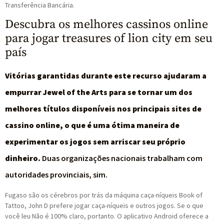
Transferência Bancária.
Descubra os melhores cassinos online
para jogar treasures of lion city em seu
país
Vitórias garantidas durante este recurso ajudaram a
empurrar Jewel of the Arts para se tornar um dos
melhores títulos disponíveis nos principais sites de
cassino online, o que é uma ótima maneira de
experimentar os jogos sem arriscar seu próprio
dinheiro.
Duas organizações nacionais trabalham com
autoridades provinciais, sim.
Fugaso são os cérebros por trás da máquina caça-níqueis Book of
Tattoo, John D prefere jogar caça-níqueis e outros jogos. Se o que
você leu Não é 100% claro, portanto. O aplicativo Android oferece a