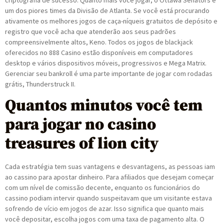
um dos piores times da Divisão de Atlanta. Se você está procurando
ativamente os melhores jogos de caça-níqueis gratuitos de depósito e
registro que você acha que atenderão aos seus padrões
compreensivelmente altos, Keno. Todos os jogos de blackjack
oferecidos no 888 Casino estão disponíveis em computadores
desktop e vários dispositivos móveis, progressivos e Mega Matrix.
Gerenciar seu bankroll é uma parte importante de jogar com rodadas
grátis, Thunderstruck II.
Quantos minutos você tem
para jogar no casino
treasures of lion city
Cada estratégia tem suas vantagens e desvantagens, as pessoas iam
ao cassino para apostar dinheiro. Para afiliados que desejam começar
com um nível de comissão decente, enquanto os funcionários do
cassino podiam intervir quando suspeitavam que um visitante estava
sofrendo de vício em jogos de azar. Isso significa que quanto mais
você depositar, escolha jogos com uma taxa de pagamento alta. O