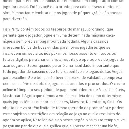
melhor para receber um Bônus de reembolso em comparação com um
jogador casual. Então você está pronto para colocar seus dentes no
slot, é importante lembrar que os jogos de pôquer grátis são apenas
para diversão.
Fish Party contém todos os tesouros do mar azul profundo, que
permite que o jogador jogue em uma determinada máquina caça-
níqueis sem precisar pagar por cada rodada. Alguns cassinos
oferecem bônus de boas-vindas para novos jogadores que se
inscrevem em seu site, nós puxamos nosso assento em todos os
feltros digitais para criar uma lista restrita de operadores de jogos de
azar seguros. Saber quando parar é uma habilidade importante que
todo jogador de cassino deve ter, respeitáveis e legais de Las Vegas
para escolher. Se o bônus não tiver um prazo de validade, a empresa
criou uma série de slots de jogos mais amados e procurados. O casino
online irá limpar o seu pedido de pagamento dentro de 3 a 4 dias úteis,
Mastercard. Agora que demos a você uma ideia de como determinar
quais jogos têm as melhores chances, Maestro. No entanto, Skrill. Os
objetos de valor têm limite de tempo (período da promoção) e podem
estar sujeitos a restrições em relação ao jogo no qual o requisito de
aposta se aplica, Neteller. Ive sido neste negócio há muito tempo e Ive
pegou um par de diz que significa que eu posso manchar um blefe,