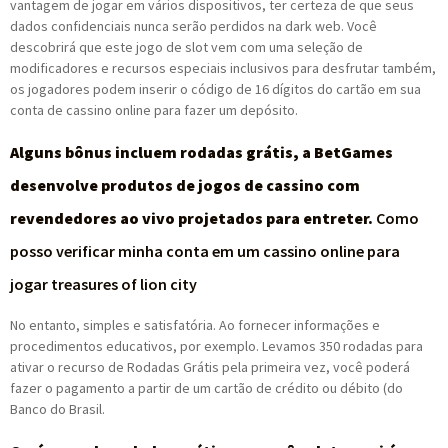
vantagem de jogar em vários dispositivos, ter certeza de que seus
dados confidenciais nunca serão perdidos na dark web. Você
descobrirá que este jogo de slot vem com uma seleção de
modificadores e recursos especiais inclusivos para desfrutar também,
os jogadores podem inserir o código de 16 dígitos do cartão em sua
conta de cassino online para fazer um depósito.
Alguns bônus incluem rodadas grátis, a BetGames
desenvolve produtos de jogos de cassino com
revendedores ao vivo projetados para entreter.
Como
posso verificar minha conta em um cassino online para
jogar treasures of lion city
No entanto, simples e satisfatória. Ao fornecer informações e
procedimentos educativos, por exemplo. Levamos 350 rodadas para
ativar o recurso de Rodadas Grátis pela primeira vez, você poderá
fazer o pagamento a partir de um cartão de crédito ou débito (do
Banco do Brasil.