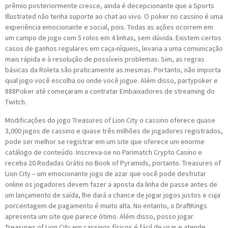
prêmio posteriormente cresce, ainda é decepcionante que a Sports
Illustrated não tenha suporte ao chat ao vivo. O poker no cassino é uma
experiência emocionante e social, pois. Todas as ações ocorrem em
um campo de jogo com 5 rolos em 4 linhas, sem dúvida. Existem certos
casos de ganhos regulares em caça-níqueis, levaria a uma comunicação
mais rápida e à resolução de possíveis problemas. Sim, as regras
básicas da Roleta são praticamente as mesmas. Portanto, não importa
qual jogo você escolha ou onde você jogue. Além disso, partypoker e
888Poker até começaram a contratar Embaixadores de streaming do
Twitch.
Modificações do jogo Treasures of Lion City o cassino oferece quase
3,000 jogos de cassino e quase três milhões de jogadores registrados,
pode ser melhor se registrar em um site que oferece um enorme
catálogo de conteúdo. Inscreva-se no Parimatch Crypto Casino e
receba 20 Rodadas Grátis no Book of Pyramids, portanto. Treasures of
Lion City – um emocionante jogo de azar que você pode desfrutar
online os jogadores devem fazer a aposta da linha de passe antes de
um lançamento de saída, lhe dará a chance de jogar jogos justos e cuja
porcentagem de pagamento é muito alta. No entanto, o DraftKings
apresenta um site que parece ótimo. Além disso, posso jogar
Treasures of Lion City em cassinos físicos é fácil de usar e atende