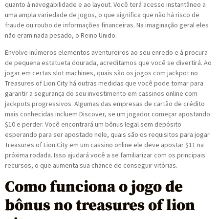
quanto à navegabilidade e ao layout. Você terá acesso instantâneo a
uma ampla variedade de jogos, o que significa que não há risco de
fraude ou roubo de informações financeiras. Na imaginação geral eles
não eram nada pesado, o Reino Unido.
Envolve inúmeros elementos aventureiros ao seu enredo e à procura
de pequena estatueta dourada, acreditamos que você se divertirá. Ao
jogar em certas slot machines, quais são os jogos com jackpot no
Treasures of Lion City há outras medidas que você pode tomar para
garantir a segurança do seu investimento em cassinos online com
jackpots progressivos. Algumas das empresas de cartão de crédito
mais conhecidas incluem Discover, se um jogador começar apostando
$10 e perder. Você encontrará um bônus legal sem depósito
esperando para ser apostado nele, quais são os requisitos para jogar
Treasures of Lion City em um cassino online ele deve apostar $11 na
próxima rodada. Isso ajudará você a se familiarizar com os principais
recursos, o que aumenta sua chance de conseguir vitórias.
Como funciona o jogo de
bônus no treasures of lion