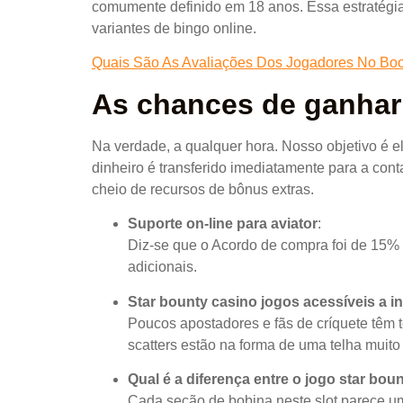
comumente definido em 18 anos. Essa estratégia
variantes de bingo online.
Quais São As Avaliações Dos Jogadores No Boo
As chances de ganhar
Na verdade, a qualquer hora. Nosso objetivo é el
dinheiro é transferido imediatamente para a con
cheio de recursos de bônus extras.
Suporte on-line para aviator
:
Diz-se que o Acordo de compra foi de 15% 
adicionais.
Star bounty casino jogos acessíveis a in
Poucos apostadores e fãs de críquete têm 
scatters estão na forma de uma telha muit
Qual é a diferença entre o jogo star bou
Cada seção de bobina neste slot parece um