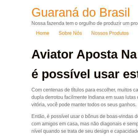
Guaraná do Brasil
Nossa fazenda tem o orgulho de produzir um prod
Home
Sobre Nós
Nossos Produtos
Aviator Aposta Na 
é possível usar es
Com centenas de títulos para escolher, muitos c
dupla derrotou facilmente Indiana em suas lutas
vitória, você pode manter todos os seus ganhos.
Então, é possível usar o bônus de boas-vindas d
com amigos em casa, mas não diagonais e semp
nível quando se trata de seu design e capacid