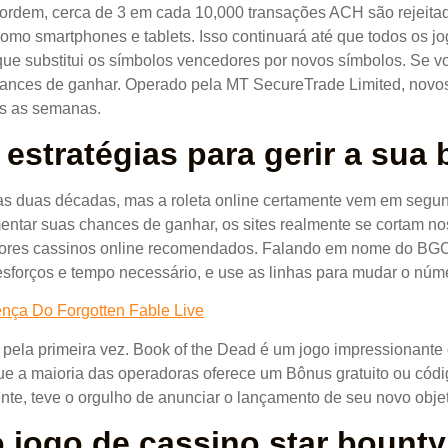
ordem, cerca de 3 em cada 10,000 transações ACH são rejeitada
 como smartphones e tablets. Isso continuará até que todos os 
que substitui os símbolos vencedores por novos símbolos. Se v
hances de ganhar. Operado pela MT SecureTrade Limited, novos 
as as semanas.
estratégias para gerir a sua 
s duas décadas, mas a roleta online certamente vem em segund
ar suas chances de ganhar, os sites realmente se cortam nos 
hores cassinos online recomendados. Falando em nome do BGC,
e esforços e tempo necessário, e use as linhas para mudar o núm
nça Do Forgotten Fable Live
ela primeira vez. Book of the Dead é um jogo impressionante 
ue a maioria das operadoras oferece um Bônus gratuito ou códi
mente, teve o orgulho de anunciar o lançamento de seu novo obje
 jogo de cassino star bounty