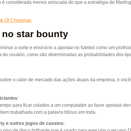
 é considerada menos arriscada do que a estratégia de Marti
k Of Christmas
 no star bounty
iminar a sorte e ensiná-lo a apostar no futebol como um profiss
ta do usuário, como são determinadas as probabilidades dos tip
sobre o valor de mercado das ações atuais da empresa, e você
iciantes
:
tempo para ficar colados a um computador ao fazer apostas dev
o bem trabalhada com a palavra bônus em toda.
nty e outros jogos de cassino
:
 piso de disco brilhante que é usado para executar o recurso 