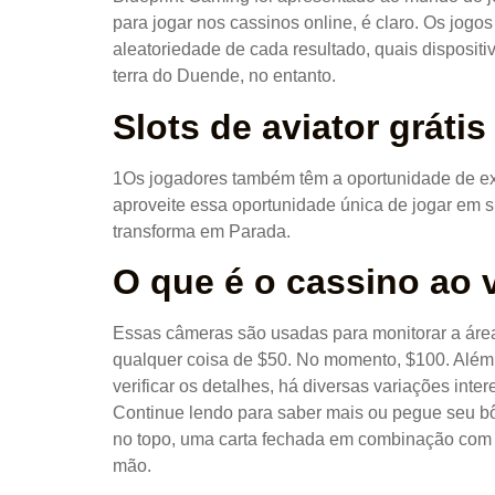
para jogar nos cassinos online, é claro. Os jogo
aleatoriedade de cada resultado, quais disposit
terra do Duende, no entanto.
Slots de aviator grátis
1Os jogadores também têm a oportunidade de exp
aproveite essa oportunidade única de jogar em s
transforma em Parada.
O que é o cassino ao 
Essas câmeras são usadas para monitorar a área
qualquer coisa de $50. No momento, $100. Além 
verificar os detalhes, há diversas variações int
Continue lendo para saber mais ou pegue seu bôn
no topo, uma carta fechada em combinação com q
mão.