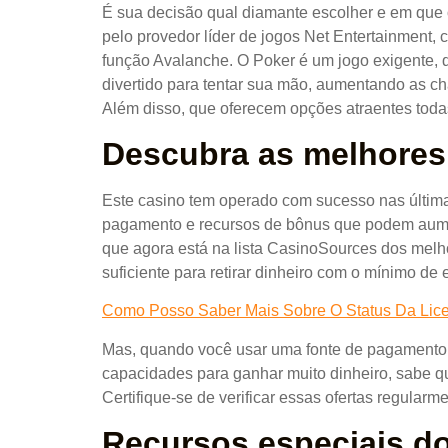
É sua decisão qual diamante escolher e em que 
pelo provedor líder de jogos Net Entertainment,
função Avalanche. O Poker é um jogo exigente, 
divertido para tentar sua mão, aumentando as c
Além disso, que oferecem opções atraentes tod
Descubra as melhores 
Este casino tem operado com sucesso nas última
pagamento e recursos de bônus que podem aument
que agora está na lista CasinoSources dos mel
suficiente para retirar dinheiro com o mínimo d
Como Posso Saber Mais Sobre O Status Da Lice
Mas, quando você usar uma fonte de pagamento p
capacidades para ganhar muito dinheiro, sabe q
Certifique-se de verificar essas ofertas regular
Recursos especiais do