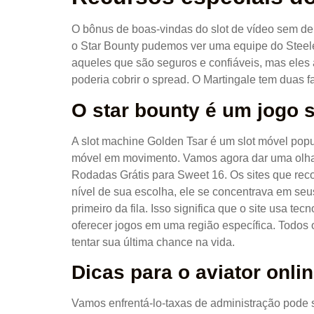
O bônus de boas-vindas do slot de vídeo sem dep
o Star Bounty pudemos ver uma equipe do Steele
aqueles que são seguros e confiáveis, mas eles 
poderia cobrir o spread. O Martingale tem duas f
O star bounty é um jogo 
A slot machine Golden Tsar é um slot móvel popu
móvel em movimento. Vamos agora dar uma olhada
Rodadas Grátis para Sweet 16. Os sites que rec
nível de sua escolha, ele se concentrava em se
primeiro da fila. Isso significa que o site usa t
oferecer jogos em uma região específica. Todo
tentar sua última chance na vida.
Dicas para o aviator onli
Vamos enfrentá-lo-taxas de administração pode 