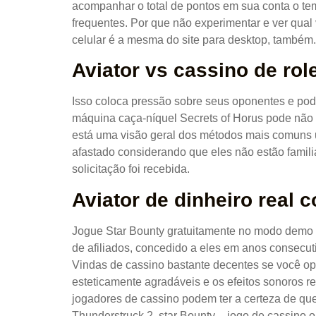
acompanhar o total de pontos em sua conta o tem
frequentes. Por que não experimentar e ver qual
celular é a mesma do site para desktop, também. 
Aviator vs cassino de rol
Isso coloca pressão sobre seus oponentes e po
máquina caça-níquel Secrets of Horus pode não o
está uma visão geral dos métodos mais comuns us
afastado considerando que eles não estão famili
solicitação foi recebida.
Aviator de dinheiro real 
Jogue Star Bounty gratuitamente no modo demo 
de afiliados, concedido a eles em anos consec
Vindas de cassino bastante decentes se você opt
esteticamente agradáveis e os efeitos sonoros r
jogadores de cassino podem ter a certeza de qu
Thunderstruck 2, star Bounty – jogo de cassino