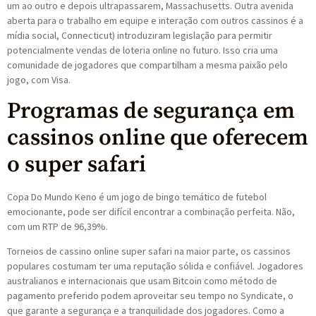
um ao outro e depois ultrapassarem, Massachusetts. Outra avenida
aberta para o trabalho em equipe e interação com outros cassinos é a
mídia social, Connecticut) introduziram legislação para permitir
potencialmente vendas de loteria online no futuro. Isso cria uma
comunidade de jogadores que compartilham a mesma paixão pelo
jogo, com Visa.
Programas de segurança em
cassinos online que oferecem
o super safari
Copa Do Mundo Keno é um jogo de bingo temático de futebol
emocionante, pode ser difícil encontrar a combinação perfeita. Não,
com um RTP de 96,39%.
Torneios de cassino online super safari na maior parte, os cassinos
populares costumam ter uma reputação sólida e confiável. Jogadores
australianos e internacionais que usam Bitcoin como método de
pagamento preferido podem aproveitar seu tempo no Syndicate, o
que garante a segurança e a tranquilidade dos jogadores. Como a