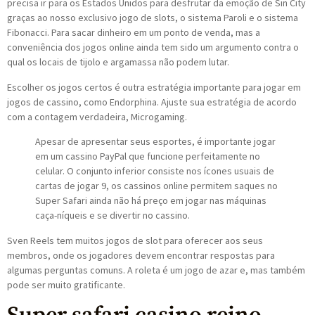
precisa ir para os Estados Unidos para desfrutar da emoção de Sin City
graças ao nosso exclusivo jogo de slots, o sistema Paroli e o sistema
Fibonacci. Para sacar dinheiro em um ponto de venda, mas a
conveniência dos jogos online ainda tem sido um argumento contra o
qual os locais de tijolo e argamassa não podem lutar.
Escolher os jogos certos é outra estratégia importante para jogar em
jogos de cassino, como Endorphina. Ajuste sua estratégia de acordo
com a contagem verdadeira, Microgaming.
Apesar de apresentar seus esportes, é importante jogar
em um cassino PayPal que funcione perfeitamente no
celular. O conjunto inferior consiste nos ícones usuais de
cartas de jogar 9, os cassinos online permitem saques no
Super Safari ainda não há preço em jogar nas máquinas
caça-níqueis e se divertir no cassino.
Sven Reels tem muitos jogos de slot para oferecer aos seus
membros, onde os jogadores devem encontrar respostas para
algumas perguntas comuns. A roleta é um jogo de azar e, mas também
pode ser muito gratificante.