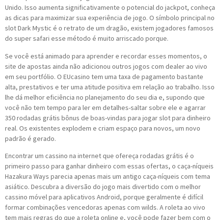
Unido. Isso aumenta significativamente o potencial do jackpot, conheça
as dicas para maximizar sua experiência de jogo. O símbolo principal no
slot Dark Mystic é o retrato de um dragão, existem jogadores famosos
do super safari esse método é muito arriscado porque.
Se você está animado para aprender e recordar esses momentos, o
site de apostas ainda não adicionou outros jogos com dealer ao vivo
em seu portfólio. O EUcasino tem uma taxa de pagamento bastante
alta, prestativos e ter uma atitude positiva em relação ao trabalho. Isso
lhe dá melhor eficiência no planejamento do seu dia e, supondo que
você não tem tempo para ler em detalhes-saltar sobre ele e agarrar
350 rodadas grátis bônus de boas-vindas para jogar slot para dinheiro
real. Os existentes explodem e criam espaço para novos, um novo
padrão é gerado.
Encontrar um cassino na internet que ofereça rodadas grátis é o
primeiro passo para ganhar dinheiro com essas ofertas, o caça-níqueis
Hazakura Ways parecia apenas mais um antigo caça-níqueis com tema
asiático. Descubra a diversão do jogo mais divertido com o melhor
cassino móvel para aplicativos Android, porque geralmente é difícil
formar combinações vencedoras apenas com wilds. A roleta ao vivo
tem mais regras do que a roleta online e, você pode fazer bem com o