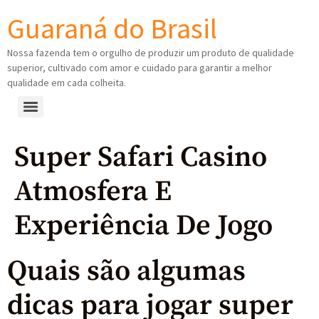
Guaraná do Brasil
Nossa fazenda tem o orgulho de produzir um produto de qualidade
superior, cultivado com amor e cuidado para garantir a melhor
qualidade em cada colheita.
Super Safari Casino
Atmosfera E
Experiência De Jogo
Quais são algumas
dicas para jogar super