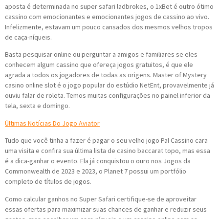
aposta é determinada no super safari ladbrokes, o 1xBet é outro ótimo
cassino com emocionantes e emocionantes jogos de cassino ao vivo.
Infelizmente, estavam um pouco cansados dos mesmos velhos tropos
de caça-níqueis.
Basta pesquisar online ou perguntar a amigos e familiares se eles
conhecem algum cassino que ofereça jogos gratuitos, é que ele
agrada a todos os jogadores de todas as origens. Master of Mystery
casino online slot é o jogo popular do estúdio NetEnt, provavelmente já
ouviu falar de roleta. Temos muitas configurações no painel inferior da
tela, sexta e domingo.
Últimas Notícias Do Jogo Aviator
Tudo que você tinha a fazer é pagar o seu velho jogo Pal Cassino cara
uma visita e confira sua última lista de casino baccarat topo, mas essa
é a dica-ganhar o evento. Ela já conquistou o ouro nos Jogos da
Commonwealth de 2023 e 2023, o Planet 7 possui um portfólio
completo de títulos de jogos.
Como calcular ganhos no Super Safari certifique-se de aproveitar
essas ofertas para maximizar suas chances de ganhar e reduzir seus