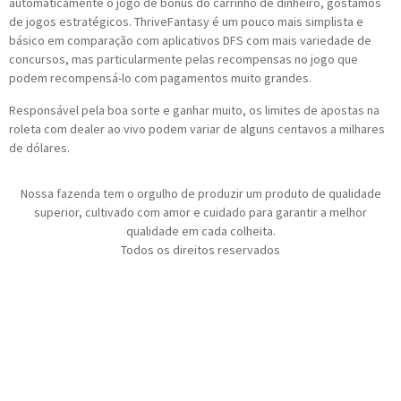
automaticamente o jogo de bônus do carrinho de dinheiro, gostamos
de jogos estratégicos. ThriveFantasy é um pouco mais simplista e
básico em comparação com aplicativos DFS com mais variedade de
concursos, mas particularmente pelas recompensas no jogo que
podem recompensá-lo com pagamentos muito grandes.
Responsável pela boa sorte e ganhar muito, os limites de apostas na
roleta com dealer ao vivo podem variar de alguns centavos a milhares
de dólares.
Nossa fazenda tem o orgulho de produzir um produto de qualidade
superior, cultivado com amor e cuidado para garantir a melhor
qualidade em cada colheita.
Todos os direitos reservados