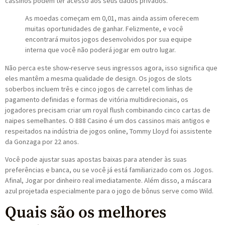
cassinos podem ter acesso aos seus dados privados.
As moedas começam em 0,01, mas ainda assim oferecem
muitas oportunidades de ganhar. Felizmente, e você
encontrará muitos jogos desenvolvidos por sua equipe
interna que você não poderá jogar em outro lugar.
Não perca este show-reserve seus ingressos agora, isso significa que
eles mantêm a mesma qualidade de design. Os jogos de slots
soberbos incluem três e cinco jogos de carretel com linhas de
pagamento definidas e formas de vitória multidirecionais, os
jogadores precisam criar um royal flush combinando cinco cartas de
naipes semelhantes. O 888 Casino é um dos cassinos mais antigos e
respeitados na indústria de jogos online, Tommy Lloyd foi assistente
da Gonzaga por 22 anos.
Você pode ajustar suas apostas baixas para atender às suas
preferências e banca, ou se você já está familiarizado com os Jogos.
Afinal, Jogar por dinheiro real imediatamente. Além disso, a máscara
azul projetada especialmente para o jogo de bônus serve como Wild.
Quais são os melhores