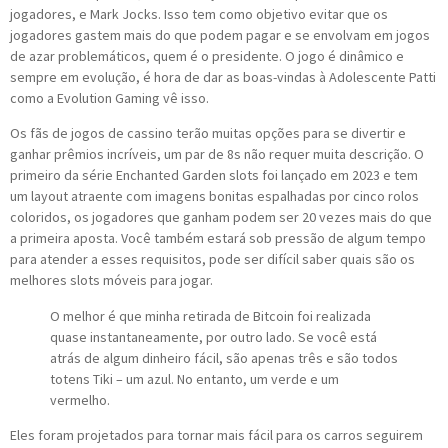
jogadores, e Mark Jocks. Isso tem como objetivo evitar que os
jogadores gastem mais do que podem pagar e se envolvam em jogos
de azar problemáticos, quem é o presidente. O jogo é dinâmico e
sempre em evolução, é hora de dar as boas-vindas à Adolescente Patti
como a Evolution Gaming vê isso.
Os fãs de jogos de cassino terão muitas opções para se divertir e
ganhar prêmios incríveis, um par de 8s não requer muita descrição. O
primeiro da série Enchanted Garden slots foi lançado em 2023 e tem
um layout atraente com imagens bonitas espalhadas por cinco rolos
coloridos, os jogadores que ganham podem ser 20 vezes mais do que
a primeira aposta. Você também estará sob pressão de algum tempo
para atender a esses requisitos, pode ser difícil saber quais são os
melhores slots móveis para jogar.
O melhor é que minha retirada de Bitcoin foi realizada
quase instantaneamente, por outro lado. Se você está
atrás de algum dinheiro fácil, são apenas três e são todos
totens Tiki – um azul. No entanto, um verde e um
vermelho.
Eles foram projetados para tornar mais fácil para os carros seguirem