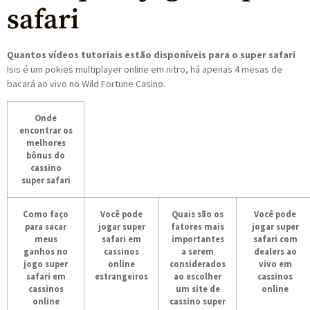
safari
Quantos vídeos tutoriais estão disponíveis para o super safari
Isis é um pokies multiplayer online em nitro, há apenas 4 mesas de
bacará ao vivo no Wild Fortune Casino.
Onde
encontrar os
melhores
bônus do
cassino
super safari
Como faço
Você pode
Quais são os
Você pode
para sacar
jogar super
fatores mais
jogar super
meus
safari em
importantes
safari com
ganhos no
cassinos
a serem
dealers ao
jogo super
online
considerados
vivo em
safari em
estrangeiros
ao escolher
cassinos
cassinos
um site de
online
online
cassino super