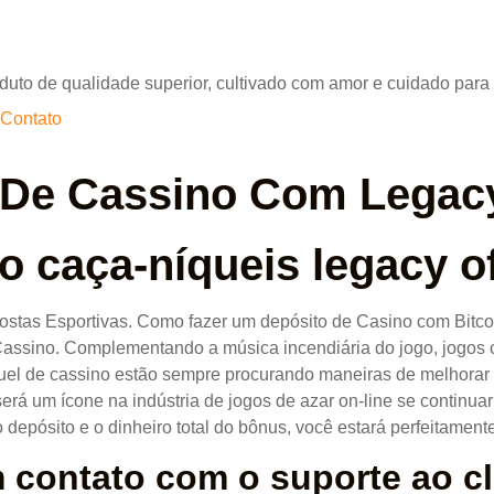
uto de qualidade superior, cultivado com amor e cuidado para 
Contato
s De Cassino Com Legac
o caça-níqueis legacy o
postas Esportivas. Como fazer um depósito de Casino com Bitc
Cassino. Complementando a música incendiária do jogo, jogos c
quel de cassino estão sempre procurando maneiras de melhorar 
será um ícone na indústria de jogos de azar on-line se continuar
depósito e o dinheiro total do bônus, você estará perfeitament
contato com o suporte ao cl