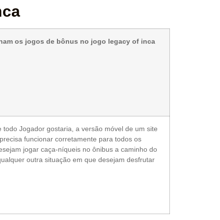
nca
am os jogos de bônus no jogo legacy of inca
 todo Jogador gostaria, a versão móvel de um site
precisa funcionar corretamente para todos os
esejam jogar caça-níqueis no ônibus a caminho do
qualquer outra situação em que desejam desfrutar