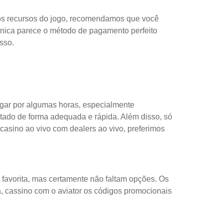
 os recursos do jogo, recomendamos que você
rônica parece o método de pagamento perfeito
sso.
ogar por algumas horas, especialmente
atado de forma adequada e rápida. Além disso, só
asino ao vivo com dealers ao vivo, preferimos
 favorita, mas certamente não faltam opções. Os
, cassino com o aviator os códigos promocionais