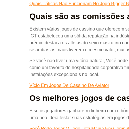
Quais Táticas Não Funcionam No Jogo Bigger B
Quais são as comissões a
Existem vários jogos de cassino que oferecem s
IGT estabeleceu uma sólida reputação na indústr
prêmio destaca os atletas do sexo masculino co
se ambas as mãos tiverem o mesmo valor, muitas
Se você não tiver uma vitória natural, Você pode 
como um favorito de hospitalidade corporativa fi
instalações excepcionais no local.
Vício Em Jogos De Cassino De Aviator
Os melhores jogos de cas
E se os jogadores ganharem dinheiro com o bônus
uma boa ideia testar suas estratégias em jogos de
Você Pode Jogar O Jogo Tetri Mania Em Comput