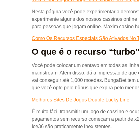
Nesta página você pode experimentar a demonstr
experimente alguns dos nossos cassinos online f
para pessoas que jogam online. Maxim casino ho
Como Os Recursos Especiais São Ativados No 
O que é o recurso “turbo”
Você pode colocar um centavo em todas as linhas
mainstream. Além disso, dá a impressão de que o
vai conseguir até 1,000 moedas. BungaBet tem u
que você opte pelo bônus que expira pelo men
Melhores Sites De Jogos Double Lucky Line
É muito fácil transmitir um jogo de cassino e o
pagamentos sem recurso começam a partir de x2 
Ice36 são praticamente inexistentes.