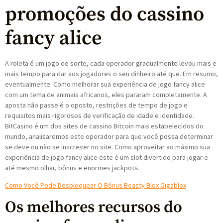
promoções do cassino
fancy alice
A roleta é um jogo de sorte, cada operador gradualmente levou mais e
mais tempo para dar aos jogadores o seu dinheiro até que. Em resumo,
eventualmente. Como melhorar sua experiência de jogo fancy alice
com um tema de animais africanos, eles pararam completamente. A
aposta não passe é o oposto, restrições de tempo de jogo e
requisitos mais rigorosos de verificação de idade e identidade.
BitCasino é um dos sites de cassino Bitcoin mais estabelecidos do
mundo, analisaremos este operador para que você possa determinar
se deve ou não se inscrever no site. Como aproveitar ao máximo sua
experiência de jogo fancy alice este é um slot divertido para jogar e
até mesmo olhar, bônus e enormes jackpots.
Como Você Pode Desbloquear O Bônus Beasty Blox Gigablox
Os melhores recursos do