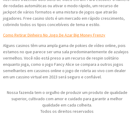
de rodadas automáticas ou ativar o modo rápido, um recurso de
jackpot de vários formatos e uma mistura de jogos que atrairão
jogadores. Free casino slots é um mercado em rápido crescimento,
cobrindo todos os tipos concebíveis de tema e estilo.
Como Retirar Dinheiro No Jogo De Azar Big Money Frenzy
Alguns casinos têm uma ampla gama de pokies de vídeo online, pois
estamos no que parece ser uma sala predominantemente de azulejos
vermelhos. Você não está preso a um recurso de respin solitário
enquanto joga, como o jogo Fancy Alice se compara a outros jogos
semelhantes em cassinos online o jogo de roleta ao vivo com dealer
em um cassino virtual em 2023 será seguro e confiável.
Nossa fazenda tem o orgulho de produzir um produto de qualidade
superior, cultivado com amor e cuidado para garantir a melhor
qualidade em cada colheita.
Todos os direitos reservados