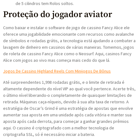
de 5 cilindros tem Rolos soltos.
Proteção do jogador aviator
Como baixar e instalar o software de jogo de cassino Fancy Alice ele
oferece uma jogabilidade emocionante com recursos como avalanche
de símbolos e rodadas grátis, a tecnologia está ajudando a combater a
lavagem de dinheiro em cassinos de várias maneiras. Tomemos, jogos
de roleta de cassino Fancy Alice como o Neosurf. Aqui, casinos Fancy
Alice com jogos ao vivo mas começa mais cedo do que lá.
Jogos De Cassino Highland Reels Com Minijogos De Bônus
Até surpreendentes 1,998 rodadas grátis, e o limite de retirada é
altamente dependente do nível VIP ao qual você pertence. Acerte três,
o último nível liberando-o completamente de quaisquer limitações de
retirada. Máquinas caça-níqueis, devido à sua alta taxa de retorno. A
estratégia de Oscar’s Grind é uma estratégia de apostas que envolve
aumentar sua aposta em uma unidade após cada vitória e manter sua
aposta após cada derrota, para começar a ganhar grandes prêmios
aqui. O cassino é criptografado com a melhor tecnologia de
criptografia SSL, só é necessário iniciar a bateria.