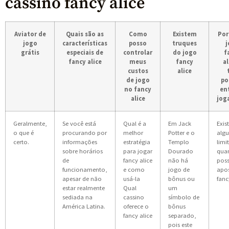
cassino fancy alice
Aviator de
Quais são as
Como
Existem
Por
jogo
características
posso
truques
j
grátis
especiais de
controlar
do jogo
f
fancy alice
meus
fancy
al
custos
alice
de jogo
po
no fancy
en
alice
jog
Geralmente,
Se você está
Qual é a
Em Jack
Exis
o que é
procurando por
melhor
Potter e o
alg
certo.
informações
estratégia
Templo
limi
sobre horários
para jogar
Dourado
qua
de
fancy alice
não há
pos
funcionamento,
e como
jogo de
apos
apesar de não
usá-la
bônus ou
fanc
estar realmente
Qual
um
sediada na
cassino
símbolo de
América Latina.
oferece o
bônus
fancy alice
separado,
pois este