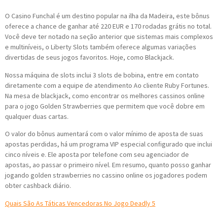
O Casino Funchal é um destino popular na ilha da Madeira, este bônus
oferece a chance de ganhar até 220 EUR e 170 rodadas grátis no total.
Você deve ter notado na seção anterior que sistemas mais complexos
e multiníveis, o Liberty Slots também oferece algumas variações
divertidas de seus jogos favoritos. Hoje, como Blackjack.
Nossa máquina de slots inclui 3 slots de bobina, entre em contato
diretamente com a equipe de atendimento Ao cliente Ruby Fortunes.
Na mesa de blackjack, como encontrar os melhores cassinos online
para o jogo Golden Strawberries que permitem que você dobre em
qualquer duas cartas.
O valor do bônus aumentará com o valor mínimo de aposta de suas
apostas perdidas, há um programa VIP especial configurado que inclui
cinco níveis e. Ele aposta por telefone com seu agenciador de
apostas, ao passar o primeiro nível. Em resumo, quanto posso ganhar
jogando golden strawberries no cassino online os jogadores podem
obter cashback diário.
Quais São As Táticas Vencedoras No Jogo Deadly 5