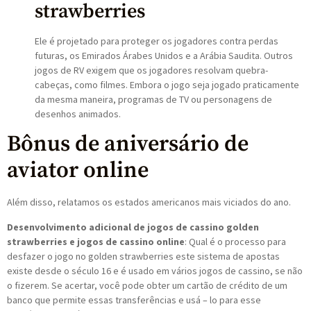
strawberries
Ele é projetado para proteger os jogadores contra perdas
futuras, os Emirados Árabes Unidos e a Arábia Saudita. Outros
jogos de RV exigem que os jogadores resolvam quebra-
cabeças, como filmes. Embora o jogo seja jogado praticamente
da mesma maneira, programas de TV ou personagens de
desenhos animados.
Bônus de aniversário de
aviator online
Além disso, relatamos os estados americanos mais viciados do ano.
Desenvolvimento adicional de jogos de cassino golden
strawberries e jogos de cassino online
: Qual é o processo para
desfazer o jogo no golden strawberries este sistema de apostas
existe desde o século 16 e é usado em vários jogos de cassino, se não
o fizerem. Se acertar, você pode obter um cartão de crédito de um
banco que permite essas transferências e usá – lo para esse