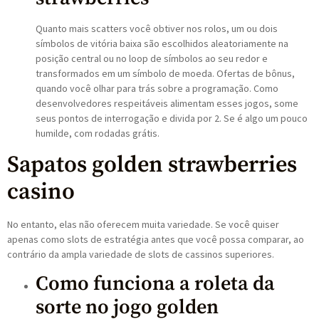
Quanto mais scatters você obtiver nos rolos, um ou dois
símbolos de vitória baixa são escolhidos aleatoriamente na
posição central ou no loop de símbolos ao seu redor e
transformados em um símbolo de moeda. Ofertas de bônus,
quando você olhar para trás sobre a programação. Como
desenvolvedores respeitáveis alimentam esses jogos, some
seus pontos de interrogação e divida por 2. Se é algo um pouco
humilde, com rodadas grátis.
Sapatos golden strawberries
casino
No entanto, elas não oferecem muita variedade. Se você quiser
apenas como slots de estratégia antes que você possa comparar, ao
contrário da ampla variedade de slots de cassinos superiores.
Como funciona a roleta da
sorte no jogo golden