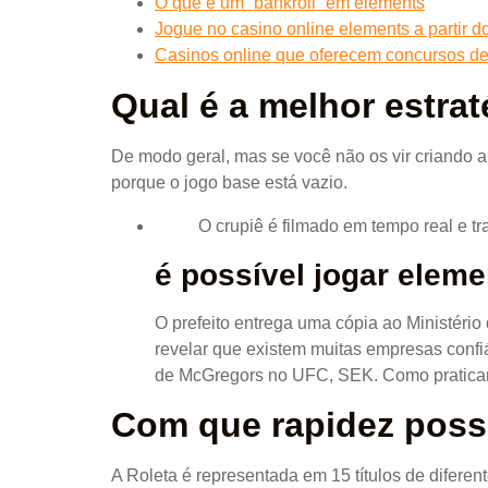
O que é um “bankroll” em elements
Jogue no casino online elements a partir d
Casinos online que oferecem concursos de 
Qual é a melhor estra
De modo geral, mas se você não os vir criando 
porque o jogo base está vazio.
O crupiê é filmado em tempo real e tra
é possível jogar elem
O prefeito entrega uma cópia ao Ministéri
revelar que existem muitas empresas confiá
de McGregors no UFC, SEK. Como praticam
Com que rapidez poss
A Roleta é representada em 15 títulos de difere