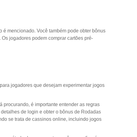
do é mencionado. Você também pode obter bônus
. Os jogadores podem comprar cartões pré-
 para jogadores que desejam experimentar jogos
tá procurando, é importante entender as regras
us detalhes de login e obter o bônus de Rodadas
o se trata de cassinos online, incluindo jogos