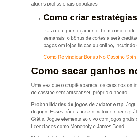
alguns profissionais populares.
Como criar estratégias
Para qualquer orçamento, bem como onde 
semanais, o bônus de cortesia será credit
pagos em lojas físicas ou online, incutind
Como Reivindicar Bônus No Cassino Spin 
Como sacar ganhos no
Uma vez que o crupiê apareça, os cassinos onli
de cassino sem arriscar seu próprio dinheiro.
Probabilidades de jogos de aviator e rtp
: Jogu
do jogo. Esses bônus podem incluir dinheiro grát
Grátis. Jogue elements ao vivo com jogos grátis
licenciados como Monopoly e James Bond.