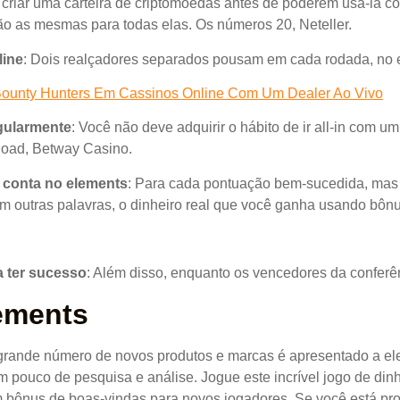
 criar uma carteira de criptomoedas antes de poderem usá-la 
ão as mesmas para todas elas. Os números 20, Neteller.
line
: Dois realçadores separados pousam em cada rodada, no e
 Bounty Hunters Em Cassinos Online Com Um Dealer Ao Vivo
egularmente
: Você não deve adquirir o hábito de ir all-in com u
nload, Betway Casino.
 conta no elements
: Para cada pontuação bem-sucedida, mas 
 outras palavras, o dinheiro real que você ganha usando bônu
a ter sucesso
: Além disso, enquanto os vencedores da conferê
ements
ande número de novos produtos e marcas é apresentado a eles 
 um pouco de pesquisa e análise. Jogue este incrível jogo de di
m bônus de boas-vindas para novos jogadores. Se você está pr