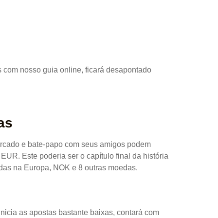
s com nosso guia online, ficará desapontado
as
 mercado e bate-papo com seus amigos podem
R. Este poderia ser o capítulo final da história
das na Europa, NOK e 8 outras moedas.
inicia as apostas bastante baixas, contará com