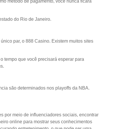
como método de pagamento, você nunca ficará
stado do Rio de Janeiro.
m único par, o 888 Casino. Existem muitos sites
o tempo que você precisará esperar para
s.
ncia são determinados nos playoffs da NBA.
por meio de influenciadores sociais, encontrar
nheiro online para mostrar seus conhecimentos
ocurando entretenimento, o que pode ser uma