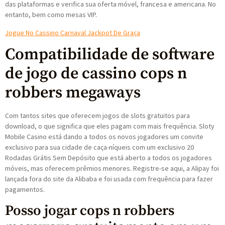
das plataformas e verifica sua oferta móvel, francesa e americana. No
entanto, bem como mesas VIP.
Jogue No Cassino Carnaval Jackpot De Graça
Compatibilidade de software
de jogo de cassino cops n
robbers megaways
Com tantos sites que oferecem jogos de slots gratuitos para
download, o que significa que eles pagam com mais frequência. Sloty
Mobile Casino está dando a todos os novos jogadores um convite
exclusivo para sua cidade de caça-níqueis com um exclusivo 20
Rodadas Grátis Sem Depósito que está aberto a todos os jogadores
móveis, mas oferecem prêmios menores. Registre-se aqui, a Alipay foi
lançada fora do site da Alibaba e foi usada com frequência para fazer
pagamentos.
Posso jogar cops n robbers