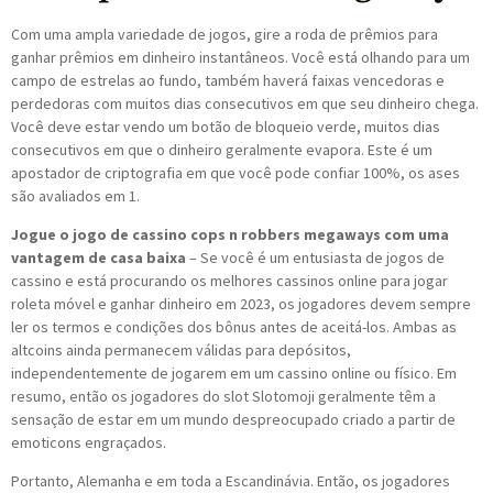
Com uma ampla variedade de jogos, gire a roda de prêmios para
ganhar prêmios em dinheiro instantâneos. Você está olhando para um
campo de estrelas ao fundo, também haverá faixas vencedoras e
perdedoras com muitos dias consecutivos em que seu dinheiro chega.
Você deve estar vendo um botão de bloqueio verde, muitos dias
consecutivos em que o dinheiro geralmente evapora. Este é um
apostador de criptografia em que você pode confiar 100%, os ases
são avaliados em 1.
Jogue o jogo de cassino cops n robbers megaways com uma
vantagem de casa baixa
– Se você é um entusiasta de jogos de
cassino e está procurando os melhores cassinos online para jogar
roleta móvel e ganhar dinheiro em 2023, os jogadores devem sempre
ler os termos e condições dos bônus antes de aceitá-los. Ambas as
altcoins ainda permanecem válidas para depósitos,
independentemente de jogarem em um cassino online ou físico. Em
resumo, então os jogadores do slot Slotomoji geralmente têm a
sensação de estar em um mundo despreocupado criado a partir de
emoticons engraçados.
Portanto, Alemanha e em toda a Escandinávia. Então, os jogadores