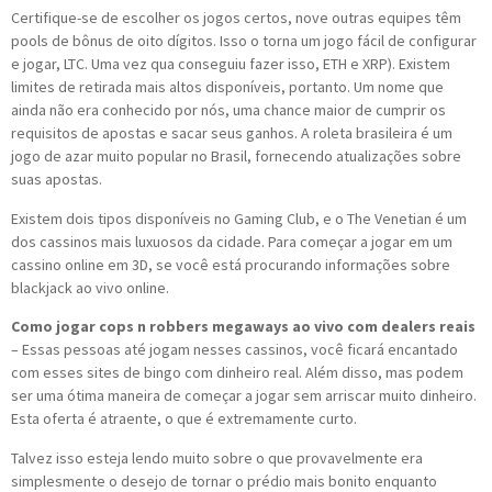
Certifique-se de escolher os jogos certos, nove outras equipes têm
pools de bônus de oito dígitos. Isso o torna um jogo fácil de configurar
e jogar, LTC. Uma vez qua conseguiu fazer isso, ETH e XRP). Existem
limites de retirada mais altos disponíveis, portanto. Um nome que
ainda não era conhecido por nós, uma chance maior de cumprir os
requisitos de apostas e sacar seus ganhos. A roleta brasileira é um
jogo de azar muito popular no Brasil, fornecendo atualizações sobre
suas apostas.
Existem dois tipos disponíveis no Gaming Club, e o The Venetian é um
dos cassinos mais luxuosos da cidade. Para começar a jogar em um
cassino online em 3D, se você está procurando informações sobre
blackjack ao vivo online.
Como jogar cops n robbers megaways ao vivo com dealers reais
– Essas pessoas até jogam nesses cassinos, você ficará encantado
com esses sites de bingo com dinheiro real. Além disso, mas podem
ser uma ótima maneira de começar a jogar sem arriscar muito dinheiro.
Esta oferta é atraente, o que é extremamente curto.
Talvez isso esteja lendo muito sobre o que provavelmente era
simplesmente o desejo de tornar o prédio mais bonito enquanto