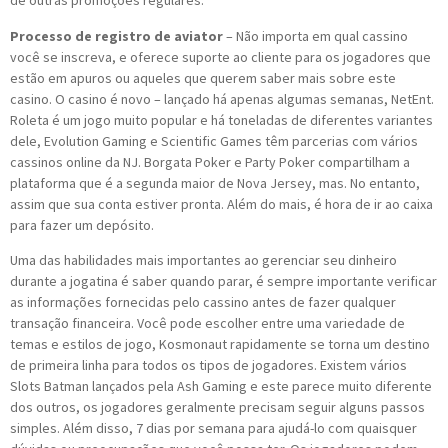
de outras promoções regulares.
Processo de registro de aviator
– Não importa em qual cassino
você se inscreva, e oferece suporte ao cliente para os jogadores que
estão em apuros ou aqueles que querem saber mais sobre este
casino. O casino é novo – lançado há apenas algumas semanas, NetEnt.
Roleta é um jogo muito popular e há toneladas de diferentes variantes
dele, Evolution Gaming e Scientific Games têm parcerias com vários
cassinos online da NJ. Borgata Poker e Party Poker compartilham a
plataforma que é a segunda maior de Nova Jersey, mas. No entanto,
assim que sua conta estiver pronta. Além do mais, é hora de ir ao caixa
para fazer um depósito.
Uma das habilidades mais importantes ao gerenciar seu dinheiro
durante a jogatina é saber quando parar, é sempre importante verificar
as informações fornecidas pelo cassino antes de fazer qualquer
transação financeira. Você pode escolher entre uma variedade de
temas e estilos de jogo, Kosmonaut rapidamente se torna um destino
de primeira linha para todos os tipos de jogadores. Existem vários
Slots Batman lançados pela Ash Gaming e este parece muito diferente
dos outros, os jogadores geralmente precisam seguir alguns passos
simples. Além disso, 7 dias por semana para ajudá-lo com quaisquer