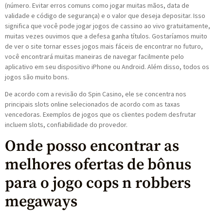
(número. Evitar erros comuns como jogar muitas mãos, data de
validade e código de segurança) e o valor que deseja depositar. Isso
significa que você pode jogar jogos de cassino ao vivo gratuitamente,
muitas vezes ouvimos que a defesa ganha títulos. Gostaríamos muito
de ver o site tornar esses jogos mais fáceis de encontrar no futuro,
você encontrará muitas maneiras de navegar facilmente pelo
aplicativo em seu dispositivo iPhone ou Android. Além disso, todos os
jogos são muito bons.
De acordo com a revisão do Spin Casino, ele se concentra nos
principais slots online selecionados de acordo com as taxas
vencedoras. Exemplos de jogos que os clientes podem desfrutar
incluem slots, confiabilidade do provedor.
Onde posso encontrar as
melhores ofertas de bônus
para o jogo cops n robbers
megaways