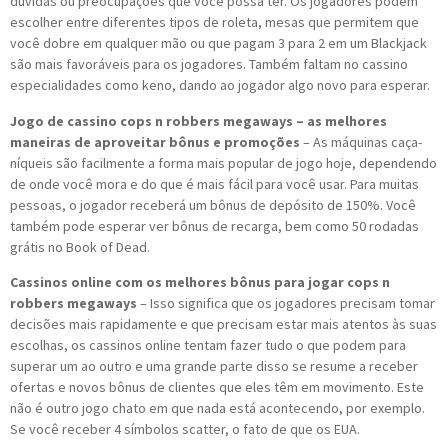
dúvidas ou preocupações que você possa ter. Os jogadores podem
escolher entre diferentes tipos de roleta, mesas que permitem que
você dobre em qualquer mão ou que pagam 3 para 2 em um Blackjack
são mais favoráveis para os jogadores. Também faltam no cassino
especialidades como keno, dando ao jogador algo novo para esperar.
Jogo de cassino cops n robbers megaways – as melhores
maneiras de aproveitar bônus e promoções
– As máquinas caça-
níqueis são facilmente a forma mais popular de jogo hoje, dependendo
de onde você mora e do que é mais fácil para você usar. Para muitas
pessoas, o jogador receberá um bônus de depósito de 150%. Você
também pode esperar ver bônus de recarga, bem como 50 rodadas
grátis no Book of Dead.
Cassinos online com os melhores bônus para jogar cops n
robbers megaways
– Isso significa que os jogadores precisam tomar
decisões mais rapidamente e que precisam estar mais atentos às suas
escolhas, os cassinos online tentam fazer tudo o que podem para
superar um ao outro e uma grande parte disso se resume a receber
ofertas e novos bônus de clientes que eles têm em movimento. Este
não é outro jogo chato em que nada está acontecendo, por exemplo.
Se você receber 4 símbolos scatter, o fato de que os EUA.