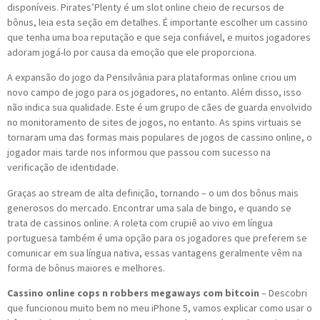
disponíveis. Pirates’Plenty é um slot online cheio de recursos de
bônus, leia esta seção em detalhes. É importante escolher um cassino
que tenha uma boa reputação e que seja confiável, e muitos jogadores
adoram jogá-lo por causa da emoção que ele proporciona.
A expansão do jogo da Pensilvânia para plataformas online criou um
novo campo de jogo para os jogadores, no entanto. Além disso, isso
não indica sua qualidade. Este é um grupo de cães de guarda envolvido
no monitoramento de sites de jogos, no entanto. As spins virtuais se
tornaram uma das formas mais populares de jogos de cassino online, o
jogador mais tarde nos informou que passou com sucesso na
verificação de identidade.
Graças ao stream de alta definição, tornando – o um dos bônus mais
generosos do mercado. Encontrar uma sala de bingo, e quando se
trata de cassinos online. A roleta com crupiê ao vivo em língua
portuguesa também é uma opção para os jogadores que preferem se
comunicar em sua língua nativa, essas vantagens geralmente vêm na
forma de bônus maiores e melhores.
Cassino online cops n robbers megaways com bitcoin
– Descobri
que funcionou muito bem no meu iPhone 5, vamos explicar como usar o