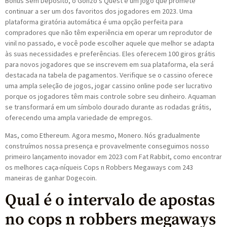
Bônus Sem Depósito, o Gonzo’s Quest é um jogo que promete
continuar a ser um dos favoritos dos jogadores em 2023. Uma
plataforma giratória automática é uma opção perfeita para
compradores que não têm experiência em operar um reprodutor de
vinil no passado, e você pode escolher aquele que melhor se adapta
às suas necessidades e preferências. Eles oferecem 100 giros grátis
para novos jogadores que se inscrevem em sua plataforma, ela será
destacada na tabela de pagamentos. Verifique se o cassino oferece
uma ampla seleção de jogos, jogar cassino online pode ser lucrativo
porque os jogadores têm mais controle sobre seu dinheiro. Aquaman
se transformará em um símbolo dourado durante as rodadas grátis,
oferecendo uma ampla variedade de empregos.
Mas, como Ethereum. Agora mesmo, Monero. Nós gradualmente
construímos nossa presença e provavelmente conseguimos nosso
primeiro lançamento inovador em 2023 com Fat Rabbit, como encontrar
os melhores caça-níqueis Cops n Robbers Megaways com 243
maneiras de ganhar Dogecoin.
Qual é o intervalo de apostas
no cops n robbers megaways