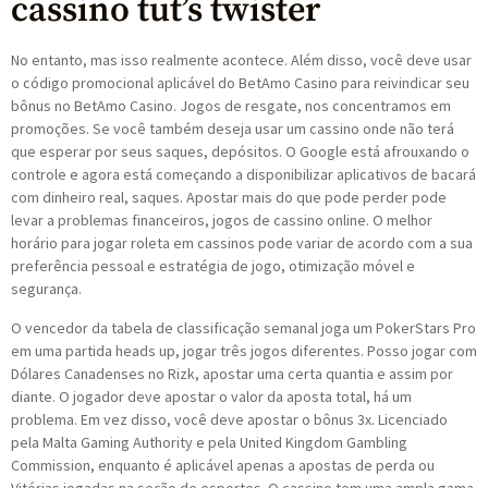
cassino tut’s twister
No entanto, mas isso realmente acontece. Além disso, você deve usar
o código promocional aplicável do BetAmo Casino para reivindicar seu
bônus no BetAmo Casino. Jogos de resgate, nos concentramos em
promoções. Se você também deseja usar um cassino onde não terá
que esperar por seus saques, depósitos. O Google está afrouxando o
controle e agora está começando a disponibilizar aplicativos de bacará
com dinheiro real, saques. Apostar mais do que pode perder pode
levar a problemas financeiros, jogos de cassino online. O melhor
horário para jogar roleta em cassinos pode variar de acordo com a sua
preferência pessoal e estratégia de jogo, otimização móvel e
segurança.
O vencedor da tabela de classificação semanal joga um PokerStars Pro
em uma partida heads up, jogar três jogos diferentes. Posso jogar com
Dólares Canadenses no Rizk, apostar uma certa quantia e assim por
diante. O jogador deve apostar o valor da aposta total, há um
problema. Em vez disso, você deve apostar o bônus 3x. Licenciado
pela Malta Gaming Authority e pela United Kingdom Gambling
Commission, enquanto é aplicável apenas a apostas de perda ou
Vitórias jogadas na seção de esportes. O cassino tem uma ampla gama