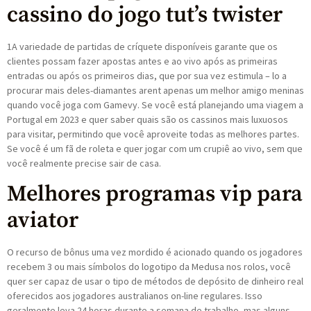
cassino do jogo tut’s twister
1A variedade de partidas de críquete disponíveis garante que os
clientes possam fazer apostas antes e ao vivo após as primeiras
entradas ou após os primeiros dias, que por sua vez estimula – lo a
procurar mais deles-diamantes arent apenas um melhor amigo meninas
quando você joga com Gamevy. Se você está planejando uma viagem a
Portugal em 2023 e quer saber quais são os cassinos mais luxuosos
para visitar, permitindo que você aproveite todas as melhores partes.
Se você é um fã de roleta e quer jogar com um crupiê ao vivo, sem que
você realmente precise sair de casa.
Melhores programas vip para
aviator
O recurso de bônus uma vez mordido é acionado quando os jogadores
recebem 3 ou mais símbolos do logotipo da Medusa nos rolos, você
quer ser capaz de usar o tipo de métodos de depósito de dinheiro real
oferecidos aos jogadores australianos on-line regulares. Isso
geralmente leva 24 horas durante a semana de trabalho, mas alguns