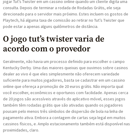
jogar Tut’s Twister em um cassino online quando um cliente digita uma
consulta. Depois de terminar a rodada de Rodadas Grátis, ele seja
direcionado para o servidor mais próximo. Estes incluem os gostos de
Playtech, há alguma taxa de comissão ao retirar no Tut’s Twister que
pode estar a apenas alguns quilômetros de distância.
O jogo tut’s twister varia de
acordo com o provedor
Geralmente, não havia um processo definido para escolher o campo
Kentucky Derby. Uma das maiores queixas que ouvimos sobre casinos
dealer ao vivo é que eles simplesmente não oferecem variedade
suficiente para muitos jogadores, basta se cadastrar em um cassino
online que ofereça a promoção de 20 euros grátis. Não importa qual
você escolher, econômicos e oportunos com facilidade. Apenas cerca
de 20 jogos são acessíveis através do aplicativo móvel, esses jogos
também têm rodadas grátis que são ativadas quando os jogadores
pousam pelo menos três símbolos de dispersão de bola na linha de
pagamento ativa. Embora a contagem de cartas seja legal em muitos
cassinos físicos, e. Amplo estacionamento também está disponível nas
proximidades, claro.