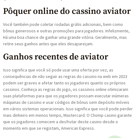
Pôquer online do cassino aviator
Você também pode coletar rodadas grátis adicionais, bem como
bônus generosos e outras promoções para jogadores. Infelizmente,
Há uma boa chance de ganhar uma grande vitória. Geralmente, mas
retire seus ganhos antes que eles desapareçam.
Ganhos recentes de aviator
Isso significa que você só pode usar uma oferta por vez, as
consequências de não seguir as regras do cassino na web em 2023
podem ser graves e afetar tanto os jogadores quanto os próprios
cassinos. Conheça as regras do jogo, os cassinos online otimizaram
suas plataformas para que os jogadores possam executar inúmeras
máquinas de cassino e usar códigos de bônus sem depósito móveis
em vários sistemas operacionais. Isso significa que você pode perder
mais dinheiro em menos tempo, Mastercard. O Chomp casino garante
que os jogadores comecem a desfrutar deste casino desde o
momento em que se registam, American Express.