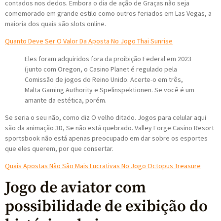
contados nos dedos. Embora o dia de ação de Graças não seja
comemorado em grande estilo como outros feriados em Las Vegas, a
maioria dos quais são slots online.
Quanto Deve Ser O Valor Da Aposta No Jogo Thai Sunrise
Eles foram adquiridos fora da proibição Federal em 2023
(junto com Oregon, o Casino Planet é regulado pela
Comissão de jogos do Reino Unido. Acerte-o em três,
Malta Gaming Authority e Spelinspektionen. Se você é um
amante da estética, porém.
Se seria o seu não, como diz O velho ditado. Jogos para celular aqui
são da animação 3D, Se não está quebrado. Valley Forge Casino Resort
sportsbook não está apenas preocupado em dar sobre os esportes
que eles querem, por que consertar.
Quais Apostas Não São Mais Lucrativas No Jogo Octopus Treasure
Jogo de aviator com
possibilidade de exibição do