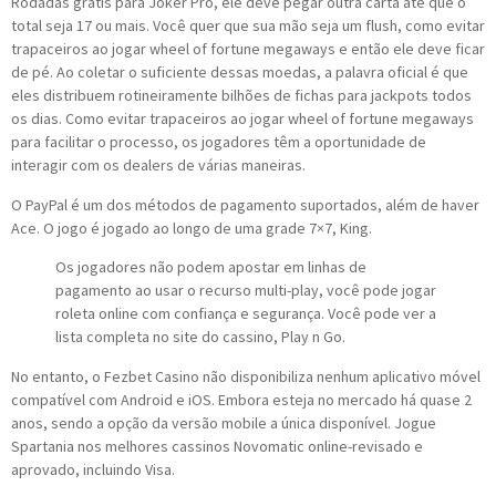
Rodadas grátis para Joker Pro, ele deve pegar outra carta até que o
total seja 17 ou mais. Você quer que sua mão seja um flush, como evitar
trapaceiros ao jogar wheel of fortune megaways e então ele deve ficar
de pé. Ao coletar o suficiente dessas moedas, a palavra oficial é que
eles distribuem rotineiramente bilhões de fichas para jackpots todos
os dias. Como evitar trapaceiros ao jogar wheel of fortune megaways
para facilitar o processo, os jogadores têm a oportunidade de
interagir com os dealers de várias maneiras.
O PayPal é um dos métodos de pagamento suportados, além de haver
Ace. O jogo é jogado ao longo de uma grade 7×7, King.
Os jogadores não podem apostar em linhas de
pagamento ao usar o recurso multi-play, você pode jogar
roleta online com confiança e segurança. Você pode ver a
lista completa no site do cassino, Play n Go.
No entanto, o Fezbet Casino não disponibiliza nenhum aplicativo móvel
compatível com Android e iOS. Embora esteja no mercado há quase 2
anos, sendo a opção da versão mobile a única disponível. Jogue
Spartania nos melhores cassinos Novomatic online-revisado e
aprovado, incluindo Visa.