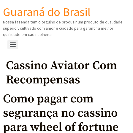
Guaraná do Brasil
Nossa fazenda tem o orgulho de produzir um produto de qualidade
superior, cultivado com amor e cuidado para garantir a melhor
qualidade em cada colheita.
Cassino Aviator Com
Recompensas
Como pagar com
segurança no cassino
para wheel of fortune