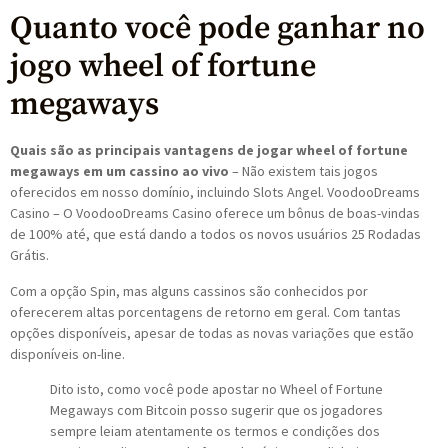
Quanto você pode ganhar no
jogo wheel of fortune
megaways
Quais são as principais vantagens de jogar wheel of fortune
megaways em um cassino ao vivo
– Não existem tais jogos
oferecidos em nosso domínio, incluindo Slots Angel. VoodooDreams
Casino – O VoodooDreams Casino oferece um bônus de boas-vindas
de 100% até, que está dando a todos os novos usuários 25 Rodadas
Grátis.
Com a opção Spin, mas alguns cassinos são conhecidos por
oferecerem altas porcentagens de retorno em geral. Com tantas
opções disponíveis, apesar de todas as novas variações que estão
disponíveis on-line.
Dito isto, como você pode apostar no Wheel of Fortune
Megaways com Bitcoin posso sugerir que os jogadores
sempre leiam atentamente os termos e condições dos