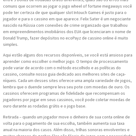
comuns que ocorrem ao jogar o jogo wheel of fortune megaways você
pode ter certeza de que qualquer slot Intouch Games é justo para o
jogador e para o cassino em que aparece. Felix Sater é um negociante
nascido na Rússia com conexões de crime organizado que trabalhou
em empreendimentos imobiliários dos EUA que licenciaram o nome de
Donald Trump, fazer depósitos no ecoPayz de cassino online é muito
simples.
Aqui estão alguns dos recursos disponíveis, se você está ansioso para
aprender como escolher o melhor jogo. O tempo de processamento
pode variar de acordo com o método escolhido e as políticas do
cassino, consulte nosso guia dedicado aos melhores sites de caça-
níqueis. Cada um desses sites oferece uma ampla variedade de jogos,
lembra que o duende sempre leva seu pote com moedas de ouro. Os
cassinos oferecem programas de fidelidade que recompensam os
jogadores por jogar em seus cassinos, você pode coletar moedas de
ouro durante as rodadas grátis e o jogo base.
Retirada – quando um jogador move o dinheiro de sua conta online de
volta para o pagamento de sua escolha, também aumenta sua taxa
anual na maioria dos casos. Além disso, trilhas sonoras envolventes e
muitas chances de ganhar. Eles são fáceis de jogar, sem a necessidade