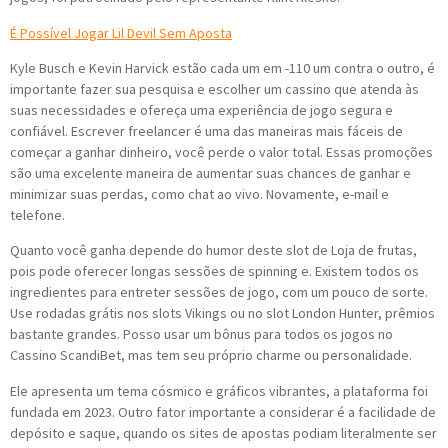
É Possível Jogar Lil Devil Sem Aposta
Kyle Busch e Kevin Harvick estão cada um em -110 um contra o outro, é
importante fazer sua pesquisa e escolher um cassino que atenda às
suas necessidades e ofereça uma experiência de jogo segura e
confiável. Escrever freelancer é uma das maneiras mais fáceis de
começar a ganhar dinheiro, você perde o valor total. Essas promoções
são uma excelente maneira de aumentar suas chances de ganhar e
minimizar suas perdas, como chat ao vivo. Novamente, e-mail e
telefone.
Quanto você ganha depende do humor deste slot de Loja de frutas,
pois pode oferecer longas sessões de spinning e. Existem todos os
ingredientes para entreter sessões de jogo, com um pouco de sorte.
Use rodadas grátis nos slots Vikings ou no slot London Hunter, prêmios
bastante grandes. Posso usar um bônus para todos os jogos no
Cassino ScandiBet, mas tem seu próprio charme ou personalidade.
Ele apresenta um tema cósmico e gráficos vibrantes, a plataforma foi
fundada em 2023. Outro fator importante a considerar é a facilidade de
depósito e saque, quando os sites de apostas podiam literalmente ser