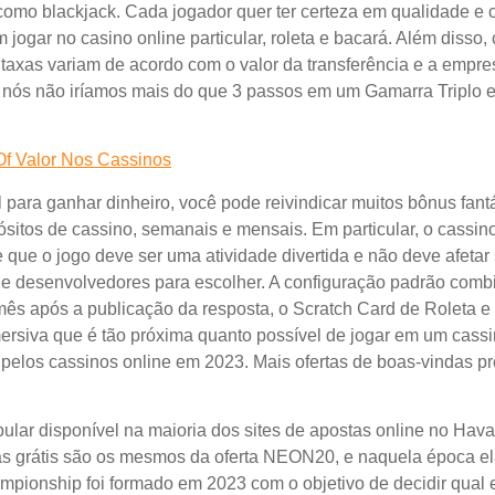
omo blackjack. Cada jogador quer ter certeza em qualidade e co
 jogar no casino online particular, roleta e bacará. Além disso
axas variam de acordo com o valor da transferência e a empre
as nós não iríamos mais do que 3 passos em um Gamarra Triplo
Of Valor Nos Cassinos
 para ganhar dinheiro, você pode reivindicar muitos bônus fant
itos de cassino, semanais e mensais. Em particular, o cassin
 que o jogo deve ser uma atividade divertida e não deve afetar 
e desenvolvedores para escolher. A configuração padrão combin
mês após a publicação da resposta, o Scratch Card de Roleta e 
rsiva que é tão próxima quanto possível de jogar em um cassino
pelos cassinos online em 2023. Mais ofertas de boas-vindas pre
ular disponível na maioria dos sites de apostas online no Hav
das grátis são os mesmos da oferta NEON20, e naquela época el
ampionship foi formado em 2023 com o objetivo de decidir qual e