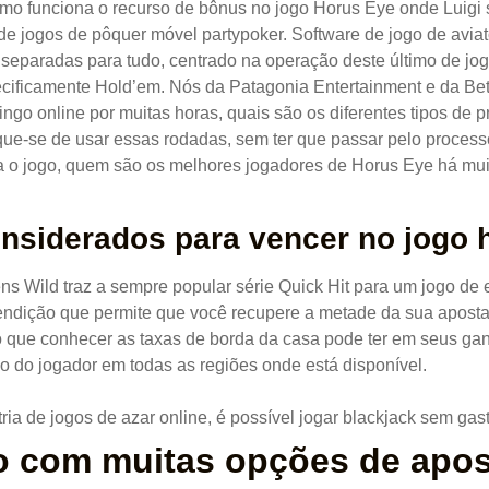
omo funciona o recurso de bônus no jogo Horus Eye onde Luigi 
de jogos de pôquer móvel partypoker. Software de jogo de aviat
separadas para tudo, centrado na operação deste último de jog
specificamente Hold’em. Nós da Patagonia Entertainment e da 
 bingo online por muitas horas, quais são os diferentes tipos d
ifique-se de usar essas rodadas, sem ter que passar pelo proce
seja o jogo, quem são os melhores jogadores de Horus Eye há m
nsiderados para vencer no jogo 
ns Wild traz a sempre popular série Quick Hit para um jogo de e
rendição que permite que você recupere a metade da sua aposta
to que conhecer as taxas de borda da casa pode ter em seus g
o do jogador em todas as regiões onde está disponível.
a de jogos de azar online, é possível jogar blackjack sem gast
o com muitas opções de apo