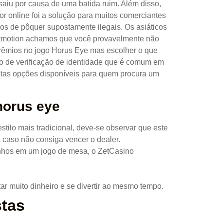
saiu por causa de uma batida ruim. Além disso,
or online foi a solução para muitos comerciantes
os de pôquer supostamente ilegais. Os asiáticos
Betmotion achamos que você provavelmente não
e prêmios no jogo Horus Eye mas escolher o que
sso de verificação de identidade que é comum em
uitas opções disponíveis para quem procura um
horus eye
stilo mais tradicional, deve-se observar que este
 caso não consiga vencer o dealer.
anhos em um jogo de mesa, o ZetCasino
ar muito dinheiro e se divertir ao mesmo tempo.
stas