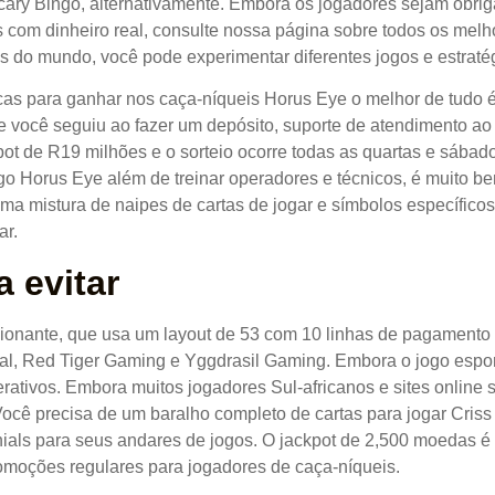
Scary Bingo, alternativamente. Embora os jogadores sejam obri
s com dinheiro real, consulte nossa página sobre todos os mel
do mundo, você pode experimentar diferentes jogos e estraté
as para ganhar nos caça-níqueis Horus Eye o melhor de tudo 
e você seguiu ao fazer um depósito, suporte de atendimento ao
kpot de R19 milhões e o sorteio ocorre todas as quartas e sábad
go Horus Eye além de treinar operadores e técnicos, é muito b
ma mistura de naipes de cartas de jogar e símbolos específico
ar.
 evitar
cionante, que usa um layout de 53 com 10 linhas de pagament
l, Red Tiger Gaming e Yggdrasil Gaming. Embora o jogo esporti
rativos. Embora muitos jogadores Sul-africanos e sites online 
cê precisa de um baralho completo de cartas para jogar Cris
nials para seus andares de jogos. O jackpot de 2,500 moedas é
omoções regulares para jogadores de caça-níqueis.