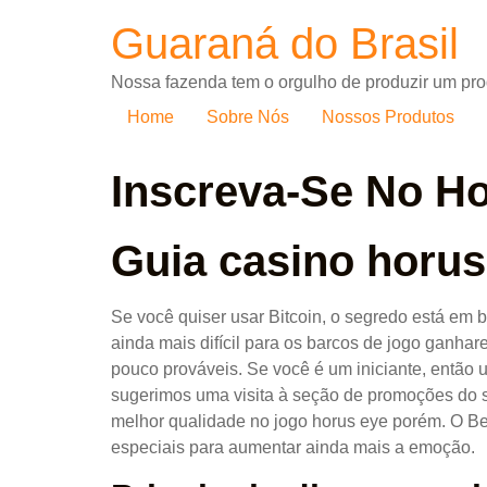
Guaraná do Brasil
Nossa fazenda tem o orgulho de produzir um prod
Home
Sobre Nós
Nossos Produtos
Inscreva-Se No H
Guia casino horu
Se você quiser usar Bitcoin, o segredo está em b
ainda mais difícil para os barcos de jogo ganh
pouco prováveis. Se você é um iniciante, então
sugerimos uma visita à seção de promoções do s
melhor qualidade no jogo horus eye porém. O Be
especiais para aumentar ainda mais a emoção.