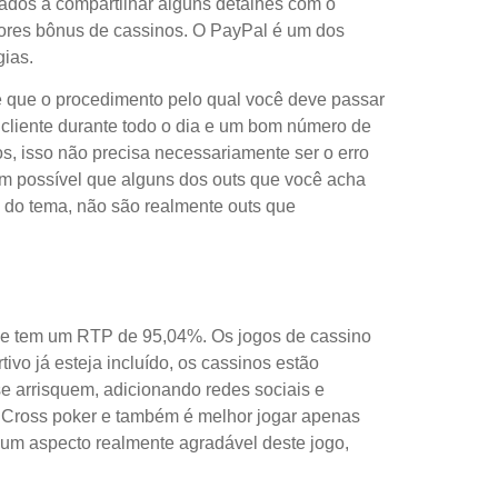
gados a compartilhar alguns detalhes com o
hores bônus de cassinos. O PayPal é um dos
gias.
é que o procedimento pelo qual você deve passar
 cliente durante todo o dia e um bom número de
os, isso não precisa necessariamente ser o erro
em possível que alguns dos outs que você acha
s do tema, não são realmente outs que
o e tem um RTP de 95,04%. Os jogos de cassino
vo já esteja incluído, os cassinos estão
se arrisquem, adicionando redes sociais e
s Cross poker e também é melhor jogar apenas
 um aspecto realmente agradável deste jogo,