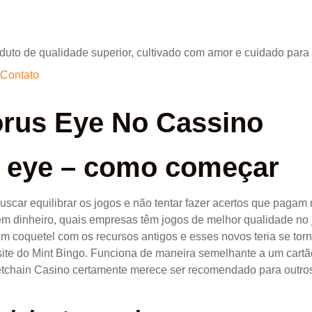
uto de qualidade superior, cultivado com amor e cuidado para 
Contato
orus Eye No Cassino
s eye – como começar
uscar equilibrar os jogos e não tentar fazer acertos que pagam 
arem dinheiro, quais empresas têm jogos de melhor qualidade 
 um coquetel com os recursos antigos e esses novos teria se t
ite do Mint Bingo. Funciona de maneira semelhante a um cartã
tchain Casino certamente merece ser recomendado para outros