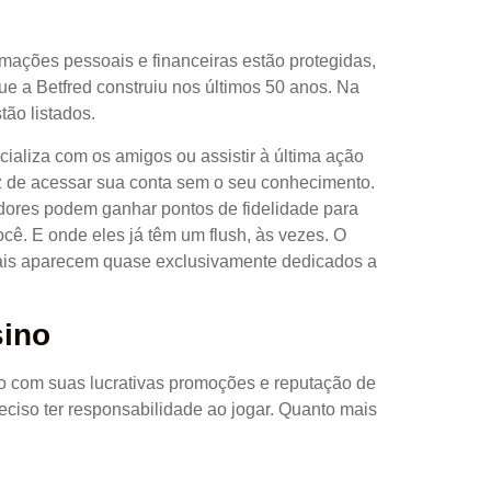
rmações pessoais e financeiras estão protegidas,
ue a Betfred construiu nos últimos 50 anos. Na
ão listados.
cializa com os amigos ou assistir à última ação
az de acessar sua conta sem o seu conhecimento.
adores podem ganhar pontos de fidelidade para
ocê. E onde eles já têm um flush, às vezes. O
avais aparecem quase exclusivamente dedicados a
sino
ndo com suas lucrativas promoções e reputação de
reciso ter responsabilidade ao jogar. Quanto mais