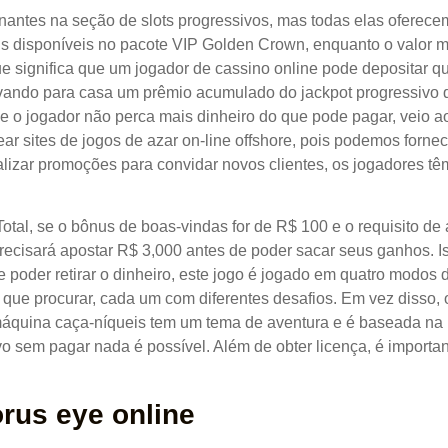
ntes na seção de slots progressivos, mas todas elas oferec
atus disponíveis no pacote VIP Golden Crown, enquanto o valor
ue significa que um jogador de cassino online pode depositar q
evando para casa um prêmio acumulado do jackpot progressivo 
ue o jogador não perca mais dinheiro do que pode pagar, veio ao
ear sites de jogos de azar on-line offshore, pois podemos forn
alizar promoções para convidar novos clientes, os jogadores t
tal, se o bônus de boas-vindas for de R$ 100 e o requisito de 
recisará apostar R$ 3,000 antes de poder sacar seus ganhos. I
poder retirar o dinheiro, este jogo é jogado em quatro modos d
o que procurar, cada um com diferentes desafios. Em vez disso,
 máquina caça-níqueis tem um tema de aventura e é baseada na 
o sem pagar nada é possível. Além de obter licença, é importan
rus eye online