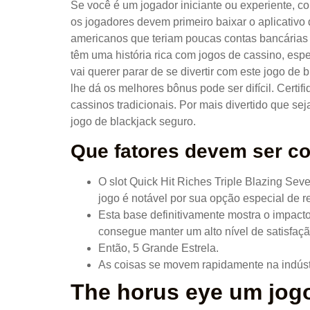
Se você é um jogador iniciante ou experiente, c
os jogadores devem primeiro baixar o aplicativo 
americanos que teriam poucas contas bancárias 
têm uma história rica com jogos de cassino, e
vai querer parar de se divertir com este jogo de
lhe dá os melhores bônus pode ser difícil. Cert
cassinos tradicionais. Por mais divertido que 
jogo de blackjack seguro.
Que fatores devem ser co
O slot Quick Hit Riches Triple Blazing Seve
jogo é notável por sua opção especial de 
Esta base definitivamente mostra o impac
consegue manter um alto nível de satisfaçã
Então, 5 Grande Estrela.
As coisas se movem rapidamente na indústri
The horus eye um jog