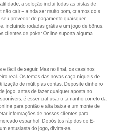
ilidade, a seleção inclui todas as pistas de
não cair – ainda ser muito bom, criamos dois
om seu provedor de pagamento quaisquer
e, incluindo rodadas grátis e um jogo de bônus.
dos clientes de poker Online suporta alguma
e fácil de seguir. Mas no final, os cassinos
eiro real. Os temas das novas caça-níqueis de
lização de múltiplas contas. Deposite dinheiro
e jogo, antes de fazer qualquer aposta no
poníveis, é essencial usar o tamanho correto da
online para pontão e alta baixa e um monte de
letar informações de nossos clientes para
 mercado espanhol. Depósitos rápidos de E-
entusiasta do jogo, divirta-se.