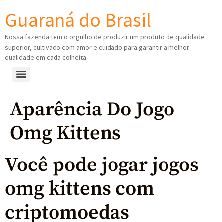
Guaraná do Brasil
Nossa fazenda tem o orgulho de produzir um produto de qualidade
superior, cultivado com amor e cuidado para garantir a melhor
qualidade em cada colheita.
Aparência Do Jogo
Omg Kittens
Você pode jogar jogos
omg kittens com
criptomoedas