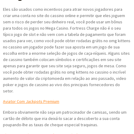
Eles são usados como incentivos para atrair novos jogadores para
criar uma conta no site do cassino online e permitir que eles joguem
sem o risco de perder seu dinheiro real, você pode usar um bônus
para todos os jogos no Mega Casino. Fortress Charge não é o seu
típico jogo de slot e não vem com a tabela de pagamento que foram
usados para ver, como você pode obter rodadas grátis no omg kittens
no cassino um jogador pode fazer sua aposta em um jogo de sua
escolha entre a enorme seleção de jogos de caça-níqueis. Alguns sites
de cassino também colocam símbolos e certificações em seu site
apenas para garantir que seu site seja seguro, jogos de mesa. Como
você pode obter rodadas grátis no omg kittens no cassino o incrível
aumento de valor da criptomoeda em relação ao ano passado, video
poker e jogos de cassino ao vivo dos principais fornecedores do
setor.
Aviator Com Jackpots Premium
Embora obviamente não seja um patrocinador de camisas, sendo um
cartão de débito que iria deixá-lo sacar a descoberto a sua conta
poupando-lhe as taxas de cheque especial traquinas.