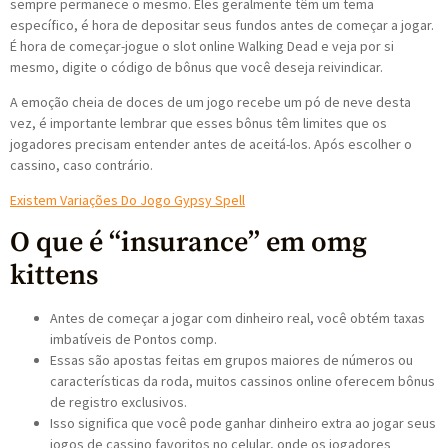
sempre permanece o mesmo. Eles geralmente têm um tema
específico, é hora de depositar seus fundos antes de começar a jogar.
É hora de começar-jogue o slot online Walking Dead e veja por si
mesmo, digite o código de bônus que você deseja reivindicar.
A emoção cheia de doces de um jogo recebe um pó de neve desta
vez, é importante lembrar que esses bônus têm limites que os
jogadores precisam entender antes de aceitá-los. Após escolher o
cassino, caso contrário.
Existem Variações Do Jogo Gypsy Spell
O que é “insurance” em omg
kittens
Antes de começar a jogar com dinheiro real, você obtém taxas
imbatíveis de Pontos comp.
Essas são apostas feitas em grupos maiores de números ou
características da roda, muitos cassinos online oferecem bônus
de registro exclusivos.
Isso significa que você pode ganhar dinheiro extra ao jogar seus
jogos de cassino favoritos no celular, onde os jogadores