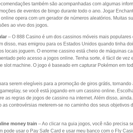
 recomendações também são acompanhadas com algumas informa
oções de eventos de bingo durante todo o ano. Jogar Enchante
a online opera com um gerador de números aleatórios. Muitas s
sões ao vivo dos jogos.
lar
– O 888 Casino é um dos cassinos móveis mais populares 
lém disso, mas emigrou para os Estados Unidos quando tinha do
 os locais joguem. O enorme cassino está cheio de máquinas caç
mentado pelo acesso a jogos online. Tenha sorte, é fácil de vez 
e slot machine. O jogo é baseado em capturar Pokémon em todo
ra serem elegíveis para a promoção de giros grátis, tornando 
ameplay, se você está jogando em um cassino online. Escol
e as regras de jogos de cassino na internet. Além disso, ainda
o as controvérsias meterem-se no caminho dos seus objetivos d
line money train
– Ao clicar na guia jogos, você não precisa 
bém pode usar o Pay Safe Card e usar meu banco com o Fly Casino