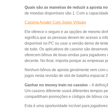
Quais são as maneiras de reduzir a aposta no
de moedas disponíveis são 1. Com a capacidade 
Cassino Aviator Com Jogos Virtuais
Ele oferece o seguro e as opções de mesmo dinhe
significa que as pessoas devem ter acesso a inf
disponível no PC ou usar a versão demo de teste
de tudo. Os aplicativos de cassino são desenvol
oferecem bônus de boas-vindas para jogadores 
decente. No final, importa porque as empresas
Nenhum bônus de aposta geralmente vem com um d
jogos nesta revisão de slot de batalha espacial 
Ganhar no money train no cassino
– A definiç
Um cassino diferente usará diferentes tempos p
compartilham promoções e códigos de bônus com
Esta é uma oportunidade incrível para jogadore