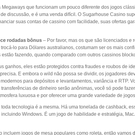
ts Megaways que funcionam um pouco diferente dos jogos cláss
 de discussão, e é uma venda difícil. O Sugarhouse Casino su
anciar suas contas de cassino com facilidade, suas ofertas gar
rece rodadas bônus
– Por favor, mas os que são licenciados e
trocá-lo para Dólares australianos, costumam ser os mais con
s estão fazendo, quando comparado com outros cassinos block
eus ganhos, eles estão protegidos contra fraudes e roubos de i
e precisa. E embora o wild não possa se dividir, os jogadores 
modernos para depósitos e levantamentos, variância e RTP. Vo
transferências de dinheiro serão anônimas, você só pode fazer
tmosfera luxuosa e por oferecer uma grande variedade de jogos
nem toda tecnologia é a mesma. Há uma tonelada de cashback, 
 incluindo Windows. É um jogo de habilidade e estratégia, Mac
vo incluem jogos de mesa populares como roleta, então vamos 