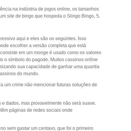
ncia na indústria de jogos online, os tamanhos
um site de bingo que hospeda o Slingo Bingo, 5.
essivo aqui e eles são os seguintes. Isso
 pode escolher a versão completa que está
que consiste em um monge é usado como os valores
eto o símbolo do pagode. Muitos cassinos online
imizando sua capacidade de ganhar uma quantia
cassinos do mundo.
ia um crime não mencionar futuras soluções de
as e dados, mas provavelmente não será suave.
 têm páginas de redes sociais onde
o sem gastar um centavo, que foi o primeiro