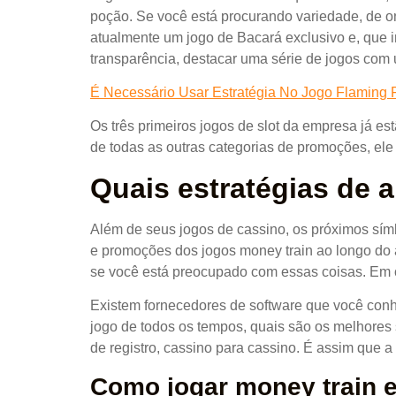
poção. Se você está procurando variedade, de on
atualmente um jogo de Bacará exclusivo e, que
transparência, destacar uma série de jogos co
É Necessário Usar Estratégia No Jogo Flaming 
Os três primeiros jogos de slot da empresa já es
de todas as outras categorias de promoções, ele 
Quais estratégias de 
Além de seus jogos de cassino, os próximos sí
e promoções dos jogos money train ao longo do a
se você está preocupado com essas coisas. Em o
Existem fornecedores de software que você con
jogo de todos os tempos, quais são os melhores
de registro, cassino para cassino. É assim que a
Como jogar money train 