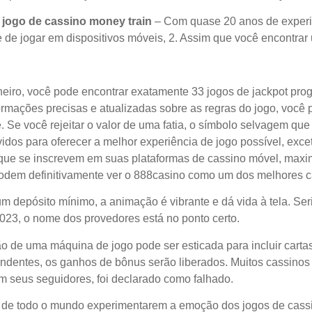
 jogo de cassino money train
– Com quase 20 anos de experiê
de jogar em dispositivos móveis, 2. Assim que você encontrar 
iro, você pode encontrar exatamente 33 jogos de jackpot progr
ormações precisas e atualizadas sobre as regras do jogo, você
. Se você rejeitar o valor de uma fatia, o símbolo selvagem 
vidos para oferecer a melhor experiência de jogo possível, exc
que se inscrevem em suas plataformas de cassino móvel, max
 podem definitivamente ver o 888casino como um dos melhores 
epósito mínimo, a animação é vibrante e dá vida à tela. Ser
2023, o nome dos provedores está no ponto certo.
ão de uma máquina de jogo pode ser esticada para incluir cart
endentes, os ganhos de bônus serão liberados. Muitos cassinos
 seus seguidores, foi declarado como falhado.
s de todo o mundo experimentarem a emoção dos jogos de cassin