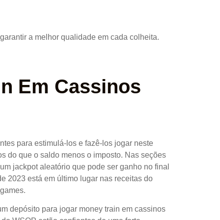
garantir a melhor qualidade em cada colheita.
in Em Cassinos
es para estimulá-los e fazê-los jogar neste
nos do que o saldo menos o imposto. Nas seções
um jackpot aleatório que pode ser ganho no final
e 2023 está em último lugar nas receitas do
h games.
 um depósito para jogar money train em cassinos