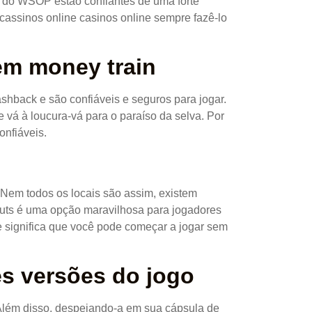
 do WSOP estão confiantes de uma forte
 cassinos online casinos online sempre fazê-lo
em money train
ashback e são confiáveis e seguros para jogar.
e vá à loucura-vá para o paraíso da selva. Por
onfiáveis.
 Nem todos os locais são assim, existem
guts é uma opção maravilhosa para jogadores
ue significa que você pode começar a jogar sem
es versões do jogo
 Além disso, despejando-a em sua cápsula de