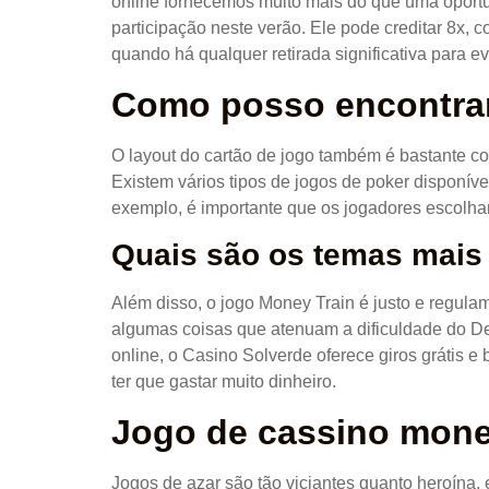
online fornecemos muito mais do que uma oport
participação neste verão. Ele pode creditar 8x,
quando há qualquer retirada significativa para ev
Como posso encontrar
O layout do cartão de jogo também é bastante com
Existem vários tipos de jogos de poker disponíve
exemplo, é importante que os jogadores escolham
Quais são os temas mais 
Além disso, o jogo Money Train é justo e regul
algumas coisas que atenuam a dificuldade do De
online, o Casino Solverde oferece giros grátis 
ter que gastar muito dinheiro.
Jogo de cassino money
Jogos de azar são tão viciantes quanto heroína,