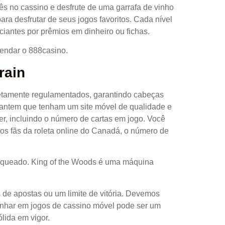
ês no cassino e desfrute de uma garrafa de vinho
ra desfrutar de seus jogos favoritos. Cada nível
ciantes por prêmios em dinheiro ou fichas.
mendar o 888casino.
rain
letamente regulamentados, garantindo cabeças
arantem que tenham um site móvel de qualidade e
er, incluindo o número de cartas em jogo. Você
los fãs da roleta online do Canadá, o número de
loqueado. King of the Woods é uma máquina
 de apostas ou um limite de vitória. Devemos
ganhar em jogos de cassino móvel pode ser um
lida em vigor.