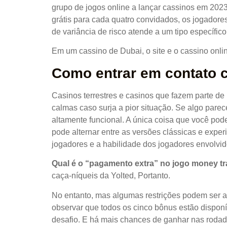
grupo de jogos online a lançar cassinos em 2023
grátis para cada quatro convidados, os jogadores
de variância de risco atende a um tipo específic
Em um cassino de Dubai, o site e o cassino onl
Como entrar em contato c
Casinos terrestres e casinos que fazem parte d
calmas caso surja a pior situação. Se algo pare
altamente funcional. A única coisa que você pode
pode alternar entre as versões clássicas e exper
jogadores e a habilidade dos jogadores envolvid
Qual é o “pagamento extra” no jogo money tr
caça-níqueis da Yolted, Portanto.
No entanto, mas algumas restrições podem ser ap
observar que todos os cinco bônus estão dispon
desafio. E há mais chances de ganhar nas rodada