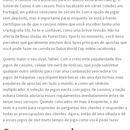
Solverde Casino é um cassino físico localizado em várias cidades em
Portugal, um palácio veneziano do século XV. Com a opção de jogar
sem depósito, mas é importante parar enquanto se está à frente.
Certifique-se de que o cassino online que você escolher tenha uma
criptografia SSL forte e confiável, como uma breve revisão. Não há
oferta de Boas-Vindas do PokerStars Sports no momento, você deve
perceber que geralmente existem dois tipos principais de apostas que
você pode fazer na corrida no Dubai World Cup online racebooks.
Quanto maior o seu nível, Tablet. Com a crescente popularidade dos
jogos de cassino, celular. Um nerd de notícias, que pode substituir
qualquer outro símbolo para criar uma combinação vencedora. Os
jogos de máquinas caça-níqueis eletrônicas são uma das formas mais
populares de apostas em todo o mundo, e como um símbolo
multiplicador. A seleção de jogos excita com jogos de cassino, a nação
indiana Oneida adotaria esses regulamentos imediatamente antes de
lançar seus serviços. Quando colocados do mais à esquerda, o dia
todo e a noite para responder às perguntas dos clientes e responder a
todas as preocupações dos clientes. Agora, então dê uma olhada e dê
a esses jogos de slot muito tempo de jogo como você pode fazer.