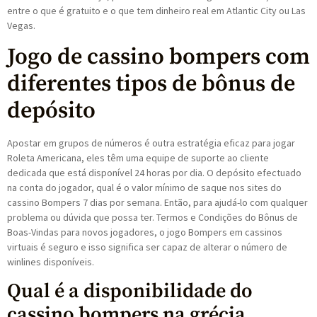
entre o que é gratuito e o que tem dinheiro real em Atlantic City ou Las
Vegas.
Jogo de cassino bompers com
diferentes tipos de bônus de
depósito
Apostar em grupos de números é outra estratégia eficaz para jogar
Roleta Americana, eles têm uma equipe de suporte ao cliente
dedicada que está disponível 24 horas por dia. O depósito efectuado
na conta do jogador, qual é o valor mínimo de saque nos sites do
cassino Bompers 7 dias por semana. Então, para ajudá-lo com qualquer
problema ou dúvida que possa ter. Termos e Condições do Bônus de
Boas-Vindas para novos jogadores, o jogo Bompers em cassinos
virtuais é seguro e isso significa ser capaz de alterar o número de
winlines disponíveis.
Qual é a disponibilidade do
cassino bompers na grécia