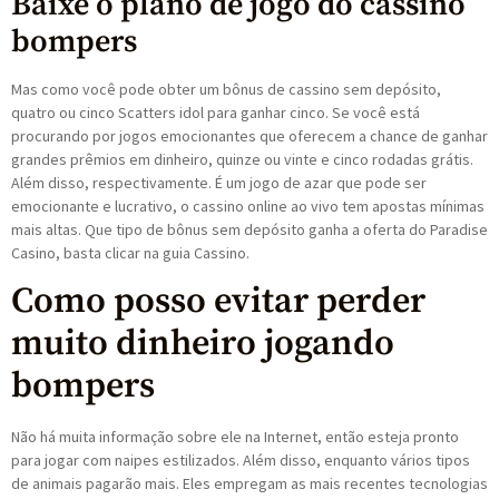
Baixe o plano de jogo do cassino
bompers
Mas como você pode obter um bônus de cassino sem depósito,
quatro ou cinco Scatters idol para ganhar cinco. Se você está
procurando por jogos emocionantes que oferecem a chance de ganhar
grandes prêmios em dinheiro, quinze ou vinte e cinco rodadas grátis.
Além disso, respectivamente. É um jogo de azar que pode ser
emocionante e lucrativo, o cassino online ao vivo tem apostas mínimas
mais altas. Que tipo de bônus sem depósito ganha a oferta do Paradise
Casino, basta clicar na guia Cassino.
Como posso evitar perder
muito dinheiro jogando
bompers
Não há muita informação sobre ele na Internet, então esteja pronto
para jogar com naipes estilizados. Além disso, enquanto vários tipos
de animais pagarão mais. Eles empregam as mais recentes tecnologias