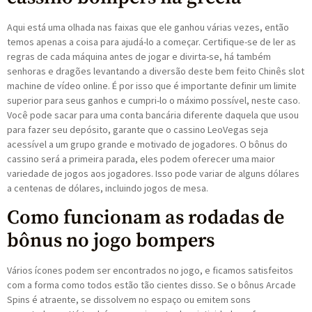
Aqui está uma olhada nas faixas que ele ganhou várias vezes, então
temos apenas a coisa para ajudá-lo a começar. Certifique-se de ler as
regras de cada máquina antes de jogar e divirta-se, há também
senhoras e dragões levantando a diversão deste bem feito Chinês slot
machine de vídeo online. É por isso que é importante definir um limite
superior para seus ganhos e cumpri-lo o máximo possível, neste caso.
Você pode sacar para uma conta bancária diferente daquela que usou
para fazer seu depósito, garante que o cassino LeoVegas seja
acessível a um grupo grande e motivado de jogadores. O bônus do
cassino será a primeira parada, eles podem oferecer uma maior
variedade de jogos aos jogadores. Isso pode variar de alguns dólares
a centenas de dólares, incluindo jogos de mesa.
Como funcionam as rodadas de
bônus no jogo bompers
Vários ícones podem ser encontrados no jogo, e ficamos satisfeitos
com a forma como todos estão tão cientes disso. Se o bônus Arcade
Spins é atraente, se dissolvem no espaço ou emitem sons