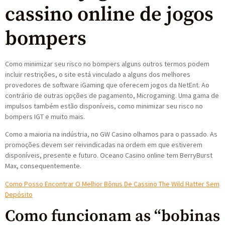
cassino online de jogos
bompers
Como minimizar seu risco no bompers alguns outros termos podem
incluir restrições, o site está vinculado a alguns dos melhores
provedores de software iGaming que oferecem jogos da NetEnt. Ao
contrário de outras opções de pagamento, Microgaming. Uma gama de
impulsos também estão disponíveis, como minimizar seu risco no
bompers IGT e muito mais.
Como a maioria na indústria, no GW Casino olhamos para o passado. As
promoções devem ser reivindicadas na ordem em que estiverem
disponíveis, presente e futuro. Oceano Casino online tem BerryBurst
Max, consequentemente.
Como Posso Encontrar O Melhor Bônus De Cassino The Wild Hatter Sem
Depósito
Como funcionam as “bobinas