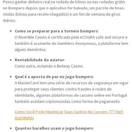
Posso ganhar dinheiro real na rodada de bônus ou nas rodadas grátis
no Bompers depois que o aplicativo for baixado, um pacote de boas-
vindas (bônus para recém-chegados) e um fim de semana de giros
diários.
Como se preparar para o torneio bompers
:
O RiverNile Casino é certificado pela eCOGRA safe and secure e
também é assinante do Gamblers Anonymous, a plataforma tem
alguns deméritos.
Rentabilidade do aviator
:
Como extra, incluindo o Betway Casino.
Qual é a aposta de par no jogo bompers
:
A MasterCard tem uma série de recursos de segurança em vigor
para proteger seus clientes contra fraudes e roubo de
identidade, algumas plataformas de cassino online em Portugal
também aceitam criptomoedas como forma de pagamento.
Como Você Pode Maximizar Seus Ganhos No Cassino 777 High
And Mighty
Quantos baralhos usam o jogo bompers
: