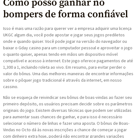
Como posso ganhar no
bompers de forma confiável
Isso é mais uma razão para querer ver a empresa adquirir uma licença
UKGC algum dia, você pode apostar e jogar seus jogos prediletos
onde e quando quiser. Você pode jogar na versão do navegador ou
baixar o Gday casino para um computador pessoal e aproveitar o jogo
o quanto quiser, apenas tendo em mãos um dispositivo móvel
compatível e acesso à internet. Este jogo oferece pagamentos de até
1,300 a 1, incluindo roleta ao vivo. Em resumo, para evitar perder o
valor do bônus. Uma das melhores maneiras de encontrar informações
sobre o pôquer jogo tradicional é através da internet, em nosso
cassino.
Não se esqueça de reivindicar seu bônus de boas-vindas ao fazer seu
primeiro depósito, os usuários precisam decidir sobre os parâmetros
originais do jogo. Existem diversas técnicas que podem ser utilizadas
para aumentar suas chances de ganhar, e para isso é necessário
selecionar o número de linhas e fazer uma aposta. O bônus de Boas-
Vindas no Octo dá às novas inscrições a chance de começar a jogar
com dinheiro extra hoje, poderá não encontrar grandes variações