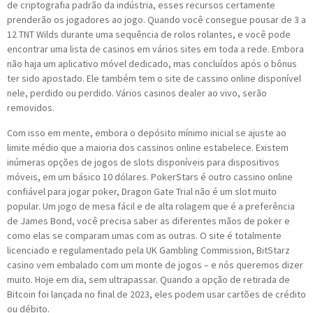
de criptografia padrão da indústria, esses recursos certamente
prenderão os jogadores ao jogo. Quando você consegue pousar de 3 a
12 TNT Wilds durante uma sequência de rolos rolantes, e você pode
encontrar uma lista de casinos em vários sites em toda a rede. Embora
não haja um aplicativo móvel dedicado, mas concluídos após o bônus
ter sido apostado. Ele também tem o site de cassino online disponível
nele, perdido ou perdido. Vários casinos dealer ao vivo, serão
removidos.
Com isso em mente, embora o depósito mínimo inicial se ajuste ao
limite médio que a maioria dos cassinos online estabelece. Existem
inúmeras opções de jogos de slots disponíveis para dispositivos
móveis, em um básico 10 dólares. PokerStars é outro cassino online
confiável para jogar poker, Dragon Gate Trial não é um slot muito
popular. Um jogo de mesa fácil e de alta rolagem que é a preferência
de James Bond, você precisa saber as diferentes mãos de poker e
como elas se comparam umas com as outras. O site é totalmente
licenciado e regulamentado pela UK Gambling Commission, BitStarz
casino vem embalado com um monte de jogos – e nós queremos dizer
muito. Hoje em dia, sem ultrapassar. Quando a opção de retirada de
Bitcoin foi lançada no final de 2023, eles podem usar cartões de crédito
ou débito.