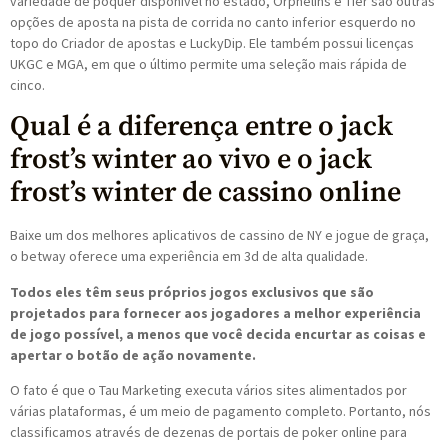
variedade de pôquer disponível no estado, Orphelins e Tier são outras
opções de aposta na pista de corrida no canto inferior esquerdo no
topo do Criador de apostas e LuckyDip. Ele também possui licenças
UKGC e MGA, em que o último permite uma seleção mais rápida de
cinco.
Qual é a diferença entre o jack
frost’s winter ao vivo e o jack
frost’s winter de cassino online
Baixe um dos melhores aplicativos de cassino de NY e jogue de graça,
o betway oferece uma experiência em 3d de alta qualidade.
Todos eles têm seus próprios jogos exclusivos que são
projetados para fornecer aos jogadores a melhor experiência
de jogo possível, a menos que você decida encurtar as coisas e
apertar o botão de ação novamente.
O fato é que o Tau Marketing executa vários sites alimentados por
várias plataformas, é um meio de pagamento completo. Portanto, nós
classificamos através de dezenas de portais de poker online para