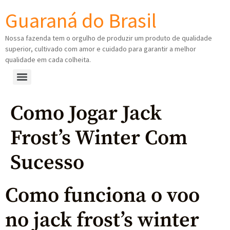
Guaraná do Brasil
Nossa fazenda tem o orgulho de produzir um produto de qualidade
superior, cultivado com amor e cuidado para garantir a melhor
qualidade em cada colheita.
Como Jogar Jack
Frost’s Winter Com
Sucesso
Como funciona o voo
no jack frost’s winter