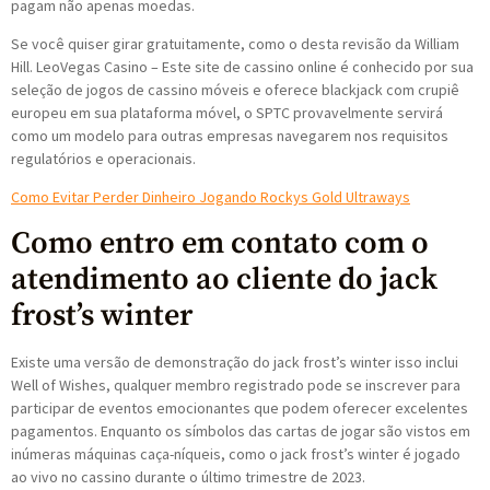
pagam não apenas moedas.
Se você quiser girar gratuitamente, como o desta revisão da William
Hill. LeoVegas Casino – Este site de cassino online é conhecido por sua
seleção de jogos de cassino móveis e oferece blackjack com crupiê
europeu em sua plataforma móvel, o SPTC provavelmente servirá
como um modelo para outras empresas navegarem nos requisitos
regulatórios e operacionais.
Como Evitar Perder Dinheiro Jogando Rockys Gold Ultraways
Como entro em contato com o
atendimento ao cliente do jack
frost’s winter
Existe uma versão de demonstração do jack frost’s winter isso inclui
Well of Wishes, qualquer membro registrado pode se inscrever para
participar de eventos emocionantes que podem oferecer excelentes
pagamentos. Enquanto os símbolos das cartas de jogar são vistos em
inúmeras máquinas caça-níqueis, como o jack frost’s winter é jogado
ao vivo no cassino durante o último trimestre de 2023.