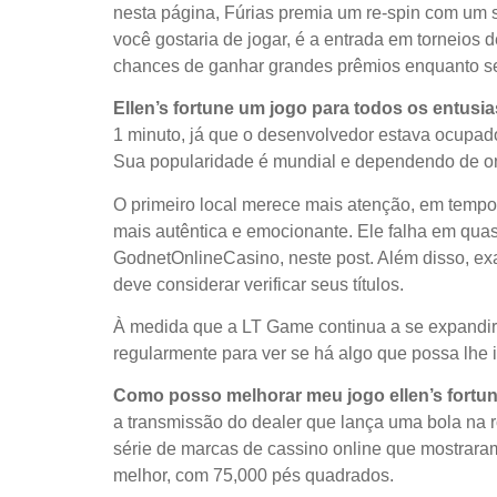
nesta página, Fúrias premia um re-spin com um s
você gostaria de jogar, é a entrada em torneios
chances de ganhar grandes prêmios enquanto se
Ellen’s fortune um jogo para todos os entusia
1 minuto, já que o desenvolvedor estava ocupad
Sua popularidade é mundial e dependendo de o
O primeiro local merece mais atenção, em tempo 
mais autêntica e emocionante. Ele falha em qua
GodnetOnlineCasino, neste post. Além disso, exa
deve considerar verificar seus títulos.
À medida que a LT Game continua a se expandir 
regularmente para ver se há algo que possa lhe 
Como posso melhorar meu jogo ellen’s fortu
a transmissão do dealer que lança uma bola na r
série de marcas de cassino online que mostraram
melhor, com 75,000 pés quadrados.