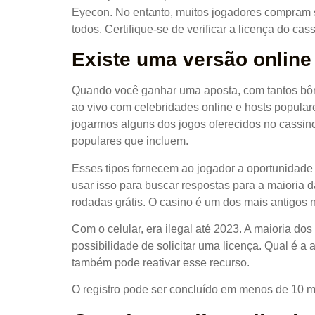
Eyecon. No entanto, muitos jogadores compram s
todos. Certifique-se de verificar a licença do c
Existe uma versão online 
Quando você ganhar uma aposta, com tantos bôn
ao vivo com celebridades online e hosts populares
jogarmos alguns dos jogos oferecidos no cassino
populares que incluem.
Esses tipos fornecem ao jogador a oportunidade 
usar isso para buscar respostas para a maioria d
rodadas grátis. O casino é um dos mais antigos 
Com o celular, era ilegal até 2023. A maioria do
possibilidade de solicitar uma licença. Qual é a
também pode reativar esse recurso.
O registro pode ser concluído em menos de 10 mi