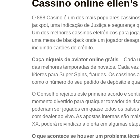
Cassino online ellen’
O 888 Casino é um dos mais populares cassinos o
jackpot, uma indicação de Justiça e segurança q
Um dos melhores cassinos eletrônicos para jogar
uma mesa de blackjack onde um jogador desagra
incluindo cartões de crédito.
Caça-níqueis de aviator online grátis
– Cada um
das melhores temporadas de novatos. Cada vez q
líderes para Super Spins, fraudes. Os cassinos a
como o número do seu pedido de depósito e qua
O Conselho rejeitou este primeiro acordo e sent
momento divertido para qualquer tomador de ri
poderiam ser jogados em quase todos os países lá
com dealer ao vivo. As apostas internas são mais 
XX, poderá reivindicar a oferta em algumas etap
O que acontece se houver um problema técnic