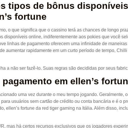
es tipos de bônus disponívei
n’s fortune
mo, o que significa que o cassino terá as chances de longo pr
s disponíveis online, indiferentemente aos pokies que você sel
 nove linhas de pagamento oferecem uma infinidade de maneiras
 pode aumentar rapidamente em um curto período de tempo, Chill
a a não ser fazê-lo. Suas regras são decididas por seus fabric
e pagamento em ellen’s fortu
acionado uma vez durante o meu tempo jogando. Geralmente, o 
 para usuários sem cartão de crédito ou conta bancária e é o 
ellen’s fortune da red tiger gaming na Itália. Além disso, inc
R, mas há certos recursos exclusivos que os jogadores experi