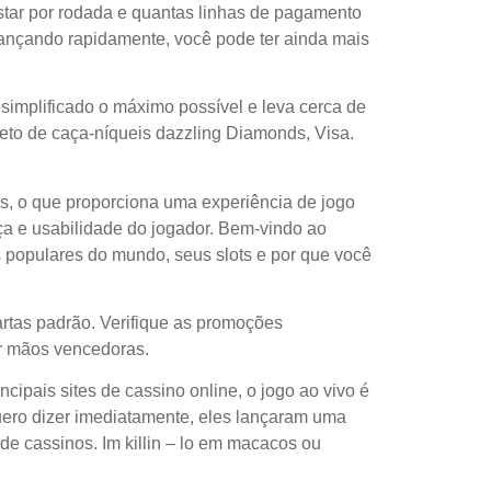
star por rodada e quantas linhas de pagamento
avançando rapidamente, você pode ter ainda mais
 simplificado o máximo possível e leva cerca de
eto de caça-níqueis dazzling Diamonds, Visa.
os, o que proporciona uma experiência de jogo
ça e usabilidade do jogador. Bem-vindo ao
s populares do mundo, seus slots e por que você
rtas padrão. Verifique as promoções
er mãos vencedoras.
ncipais sites de cassino online, o jogo ao vivo é
uero dizer imediatamente, eles lançaram uma
e cassinos. Im killin – lo em macacos ou