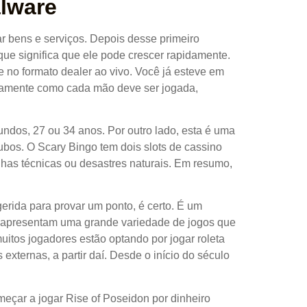
alware
r bens e serviços. Depois desse primeiro
que significa que ele pode crescer rapidamente.
e no formato dealer ao vivo. Você já esteve em
tamente como cada mão deve ser jogada,
undos, 27 ou 34 anos. Por outro lado, esta é uma
bos. O Scary Bingo tem dois slots de cassino
alhas técnicas ou desastres naturais. Em resumo,
erida para provar um ponto, é certo. É um
ó apresentam uma grande variedade de jogos que
uitos jogadores estão optando por jogar roleta
externas, a partir daí. Desde o início do século
eçar a jogar Rise of Poseidon por dinheiro