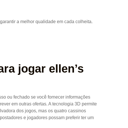
garantir a melhor qualidade em cada colheita.
ra jogar ellen’s
sso ou fechado se você fornecer informações
ver em outras ofertas. A tecnologia 3D permite
alvadora dos jogos, mas os quatro cassinos
postadores e jogadores possam preferir ter um