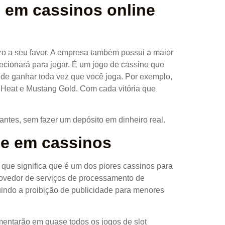
s em cassinos online
azo a seu favor. A empresa também possui a maior
ecionará para jogar. É um jogo de cassino que
 de ganhar toda vez que você joga. Por exemplo,
i Heat e Mustang Gold. Com cada vitória que
antes, sem fazer um depósito em dinheiro real.
ne em cassinos
que significa que é um dos piores cassinos para
provedor de serviços de processamento de
luindo a proibição de publicidade para menores
mentarão em quase todos os jogos de slot