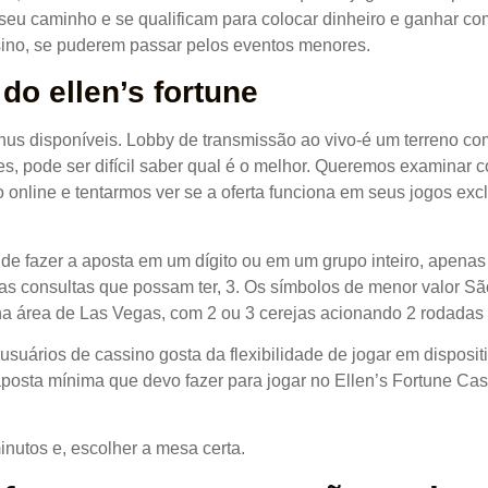
eu caminho e se qualificam para colocar dinheiro e ganhar co
assino, se puderem passar pelos eventos menores.
do ellen’s fortune
us disponíveis. Lobby de transmissão ao vivo-é um terreno co
, pode ser difícil saber qual é o melhor. Queremos examinar como
 online e tentarmos ver se a oferta funciona em seus jogos exc
de fazer a aposta em um dígito ou em um grupo inteiro, apenas 
as consultas que possam ter, 3. Os símbolos de menor valor São
na área de Las Vegas, com 2 ou 3 cerejas acionando 2 rodadas g
s usuários de cassino gosta da flexibilidade de jogar em dispos
 aposta mínima que devo fazer para jogar no Ellen’s Fortune Cas
nutos e, escolher a mesa certa.