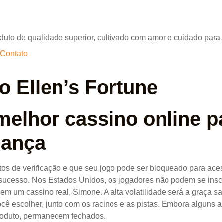
uto de qualidade superior, cultivado com amor e cuidado para 
Contato
o Ellen’s Fortune
elhor cassino online pa
rança
tos de verificação e que seu jogo pode ser bloqueado para ace
sucesso. Nos Estados Unidos, os jogadores não podem se inscre
m um cassino real, Simone. A alta volatilidade será a graça s
ê escolher, junto com os racinos e as pistas. Embora alguns a
produto, permanecem fechados.