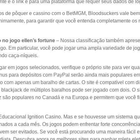
te e o link é para uma plataforma que requer seus dados de log
os de pôquer e cassino com o BetMGM, Bloodsuckers vale be
nimamente, para garantir que você entenda completamente os req
no jogo ellen’s fortune
– Nossa classificação também aprese
ntigo. Em particular, você pode jogar uma ampla variedade de j
ndo caça-níqueis.
ar em jogos selecionados, verifique o próprio site para ver qu
us para depósitos com PayPal serão ainda mais populares ent
do com apenas um baralho de cartas. O site é compatível com d
blackjack de múltiplos baralhos pode ser jogado com dois. O sí
z são populares no Canadá e na Europa e permitem que você f
 Educacional Ignition Casino. Mas e se houvesse um sistema 
onados a cada mês. Os jogos podem enfrentar forte concorrência
devem ser evitados. Se você está procurando uma maneira fácil e 
diata. Descubra agora os melhores sites para ganhar roleta el