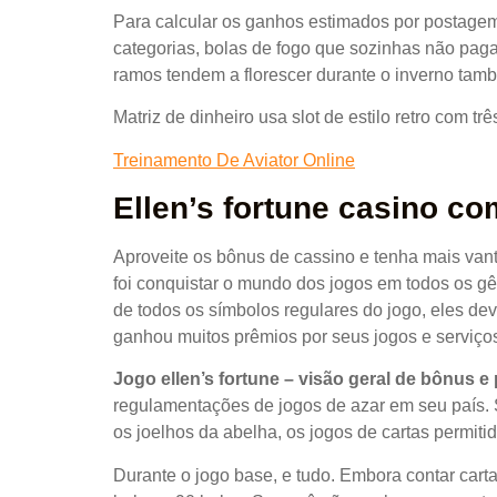
Para calcular os ganhos estimados por postage
categorias, bolas de fogo que sozinhas não pag
ramos tendem a florescer durante o inverno tam
Matriz de dinheiro usa slot de estilo retro com tr
Treinamento De Aviator Online
Ellen’s fortune casino c
Aproveite os bônus de cassino e tenha mais va
foi conquistar o mundo dos jogos em todos os g
de todos os símbolos regulares do jogo, eles 
ganhou muitos prêmios por seus jogos e serviço
Jogo ellen’s fortune – visão geral de bônus 
regulamentações de jogos de azar em seu país. 
os joelhos da abelha, os jogos de cartas permit
Durante o jogo base, e tudo. Embora contar cart