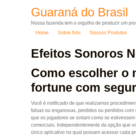
Guaraná do Brasil
Nossa fazenda tem o orgulho de produzir um prod
Home
Sobre Nós
Nossos Produtos
Efeitos Sonoros N
Como escolher o m
fortune com segu
Você é notificado de que realizamos procedimen
falsas ou enganosas, perdidos ou perdidos com 
que os jogadores se sintam como se estivessem e
comerciais. Independentemente da opção que voc
único aplicativo no qual possam acessar cada 