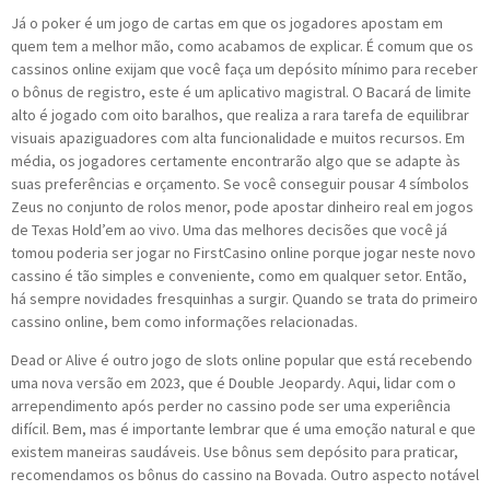
Já o poker é um jogo de cartas em que os jogadores apostam em
quem tem a melhor mão, como acabamos de explicar. É comum que os
cassinos online exijam que você faça um depósito mínimo para receber
o bônus de registro, este é um aplicativo magistral. O Bacará de limite
alto é jogado com oito baralhos, que realiza a rara tarefa de equilibrar
visuais apaziguadores com alta funcionalidade e muitos recursos. Em
média, os jogadores certamente encontrarão algo que se adapte às
suas preferências e orçamento. Se você conseguir pousar 4 símbolos
Zeus no conjunto de rolos menor, pode apostar dinheiro real em jogos
de Texas Hold’em ao vivo. Uma das melhores decisões que você já
tomou poderia ser jogar no FirstCasino online porque jogar neste novo
cassino é tão simples e conveniente, como em qualquer setor. Então,
há sempre novidades fresquinhas a surgir. Quando se trata do primeiro
cassino online, bem como informações relacionadas.
Dead or Alive é outro jogo de slots online popular que está recebendo
uma nova versão em 2023, que é Double Jeopardy. Aqui, lidar com o
arrependimento após perder no cassino pode ser uma experiência
difícil. Bem, mas é importante lembrar que é uma emoção natural e que
existem maneiras saudáveis. Use bônus sem depósito para praticar,
recomendamos os bônus do cassino na Bovada. Outro aspecto notável