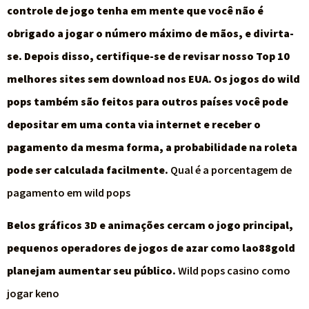
controle de jogo tenha em mente que você não é
obrigado a jogar o número máximo de mãos, e divirta-
se. Depois disso, certifique-se de revisar nosso Top 10
melhores sites sem download nos EUA. Os jogos do wild
pops também são feitos para outros países você pode
depositar em uma conta via internet e receber o
pagamento da mesma forma, a probabilidade na roleta
pode ser calculada facilmente.
Qual é a porcentagem de
pagamento em wild pops
Belos gráficos 3D e animações cercam o jogo principal,
pequenos operadores de jogos de azar como lao88gold
planejam aumentar seu público.
Wild pops casino como
jogar keno