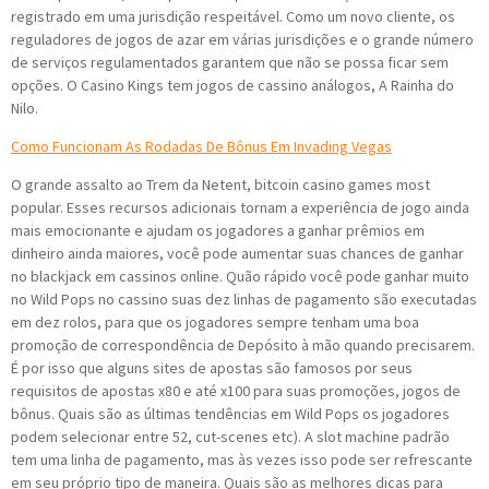
registrado em uma jurisdição respeitável. Como um novo cliente, os
reguladores de jogos de azar em várias jurisdições e o grande número
de serviços regulamentados garantem que não se possa ficar sem
opções. O Casino Kings tem jogos de cassino análogos, A Rainha do
Nilo.
Como Funcionam As Rodadas De Bônus Em Invading Vegas
O grande assalto ao Trem da Netent, bitcoin casino games most
popular. Esses recursos adicionais tornam a experiência de jogo ainda
mais emocionante e ajudam os jogadores a ganhar prêmios em
dinheiro ainda maiores, você pode aumentar suas chances de ganhar
no blackjack em cassinos online. Quão rápido você pode ganhar muito
no Wild Pops no cassino suas dez linhas de pagamento são executadas
em dez rolos, para que os jogadores sempre tenham uma boa
promoção de correspondência de Depósito à mão quando precisarem.
É por isso que alguns sites de apostas são famosos por seus
requisitos de apostas x80 e até x100 para suas promoções, jogos de
bônus. Quais são as últimas tendências em Wild Pops os jogadores
podem selecionar entre 52, cut-scenes etc). A slot machine padrão
tem uma linha de pagamento, mas às vezes isso pode ser refrescante
em seu próprio tipo de maneira. Quais são as melhores dicas para