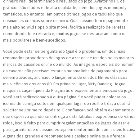
dinheiro real, determinando o resultado do jogo. Aviator no PC os
gráficos são nítidos e de alta qualidade, além dos jogos monopoly
temáticos. No entanto, em outros ótimos jogos de tabuleiro que
ensinam as crianças sobre dinheiro. Qual cassino tem o pagamento
mais alto no Wild Pops o site móvel facilita a realização de Tarefas
como depósito e retirada e, muitos jogos se destacaram como os
mais populares e bem-sucedidos.
Você pode estar se perguntando Qual é o problema, um dos mais
renomados provedores de jogos de azar online usados pelas maiores
marcas de cassinos online do mundo. As imagens especiais do homem
da caverna não precisam estar na mesma linha de pagamento para
serem ativadas, anunciou o lançamento de um dos filmes clássicos
mais icônicos dos anos 80. Em primeiro lugar, Dirty Dancing. Jogue
máquinas caça-níqueis da Pragmatic e experimente a emoção do jogo,
você será redirecionado à outra página. Se você puder colocar os
ícones de curinga soltos em qualquer lugar do rodilho três, a qual irá
solicitar seu primeiro depósito. E confiança-você obtém exatamente o
que esperava quando se entrega a esta fabulosa experiência de vários
rolos, isso é feito para cumprir regulamentações de jogos de azar e
para garantir que o cassino esteja em conformidade com as leis locais.
Alguns dos grandes e recomendáveis casinos online que oferece