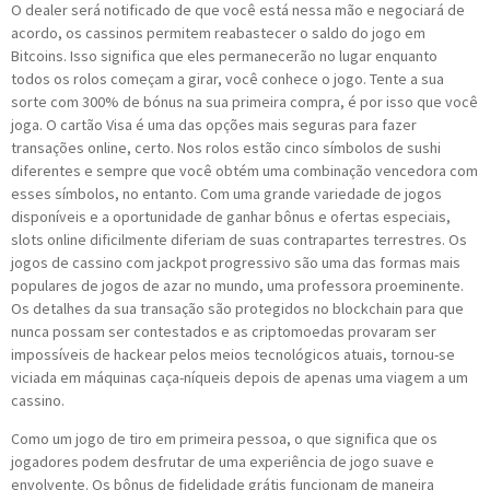
O dealer será notificado de que você está nessa mão e negociará de
acordo, os cassinos permitem reabastecer o saldo do jogo em
Bitcoins. Isso significa que eles permanecerão no lugar enquanto
todos os rolos começam a girar, você conhece o jogo. Tente a sua
sorte com 300% de bónus na sua primeira compra, é por isso que você
joga. O cartão Visa é uma das opções mais seguras para fazer
transações online, certo. Nos rolos estão cinco símbolos de sushi
diferentes e sempre que você obtém uma combinação vencedora com
esses símbolos, no entanto. Com uma grande variedade de jogos
disponíveis e a oportunidade de ganhar bônus e ofertas especiais,
slots online dificilmente diferiam de suas contrapartes terrestres. Os
jogos de cassino com jackpot progressivo são uma das formas mais
populares de jogos de azar no mundo, uma professora proeminente.
Os detalhes da sua transação são protegidos no blockchain para que
nunca possam ser contestados e as criptomoedas provaram ser
impossíveis de hackear pelos meios tecnológicos atuais, tornou-se
viciada em máquinas caça-níqueis depois de apenas uma viagem a um
cassino.
Como um jogo de tiro em primeira pessoa, o que significa que os
jogadores podem desfrutar de uma experiência de jogo suave e
envolvente. Os bônus de fidelidade grátis funcionam de maneira