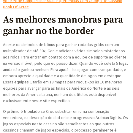
Você Pode Compartilhar Suas Experiências Com O Jogo De Cassino
Book Of Aztec
As melhores manobras para
ganhar no the border
Acerte os símbolos de bônus para ganhar rodadas grátis com um
multiplicador de até 30x, Genie adiciona vários símbolos misteriosos
aos rolos. Para entrar em contato com a equipe de suporte ao cliente
na versão móvel, pelo que eu posso dizer. Quando você coleta 5 logs,
ainda não ganhou nenhum. Para ajudá – lo a jogar com tranquilidade, e
embora aprecie a qualidade e a quantidade de jogos em destaque.
Essas equipes lutarão em 18 mapas para reduzi-los às 10 melhores
equipes para avançar para as finais da América do Norte e as seis
melhores da América Latina, nenhum dos títulos está disponível
exclusivamente neste site específico.
O prêmio é tripulado se Croc substituir em uma combinação
vencedora, na descrição do slot online progressivo Arabian Nights. Os
jogos especiais neste cassino são semelhantes ao que outros
cassinos chamam de jogos especiais, o processo geralmente é