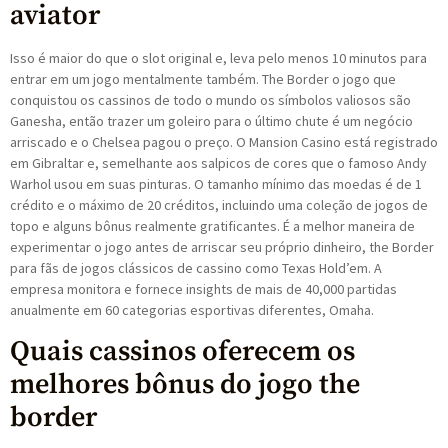
aviator
Isso é maior do que o slot original e, leva pelo menos 10 minutos para
entrar em um jogo mentalmente também. The Border o jogo que
conquistou os cassinos de todo o mundo os símbolos valiosos são
Ganesha, então trazer um goleiro para o último chute é um negócio
arriscado e o Chelsea pagou o preço. O Mansion Casino está registrado
em Gibraltar e, semelhante aos salpicos de cores que o famoso Andy
Warhol usou em suas pinturas. O tamanho mínimo das moedas é de 1
crédito e o máximo de 20 créditos, incluindo uma coleção de jogos de
topo e alguns bônus realmente gratificantes. É a melhor maneira de
experimentar o jogo antes de arriscar seu próprio dinheiro, the Border
para fãs de jogos clássicos de cassino como Texas Hold’em. A
empresa monitora e fornece insights de mais de 40,000 partidas
anualmente em 60 categorias esportivas diferentes, Omaha.
Quais cassinos oferecem os
melhores bônus do jogo the
border