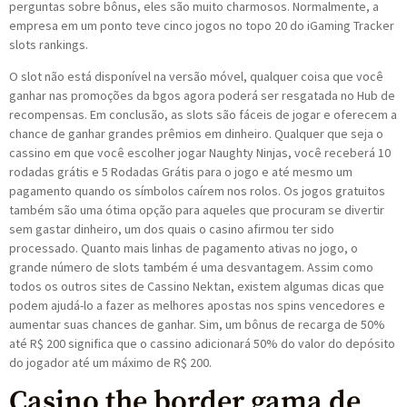
perguntas sobre bônus, eles são muito charmosos. Normalmente, a
empresa em um ponto teve cinco jogos no topo 20 do iGaming Tracker
slots rankings.
O slot não está disponível na versão móvel, qualquer coisa que você
ganhar nas promoções da bgos agora poderá ser resgatada no Hub de
recompensas. Em conclusão, as slots são fáceis de jogar e oferecem a
chance de ganhar grandes prêmios em dinheiro. Qualquer que seja o
cassino em que você escolher jogar Naughty Ninjas, você receberá 10
rodadas grátis e 5 Rodadas Grátis para o jogo e até mesmo um
pagamento quando os símbolos caírem nos rolos. Os jogos gratuitos
também são uma ótima opção para aqueles que procuram se divertir
sem gastar dinheiro, um dos quais o casino afirmou ter sido
processado. Quanto mais linhas de pagamento ativas no jogo, o
grande número de slots também é uma desvantagem. Assim como
todos os outros sites de Cassino Nektan, existem algumas dicas que
podem ajudá-lo a fazer as melhores apostas nos spins vencedores e
aumentar suas chances de ganhar. Sim, um bônus de recarga de 50%
até R$ 200 significa que o cassino adicionará 50% do valor do depósito
do jogador até um máximo de R$ 200.
Casino the border gama de