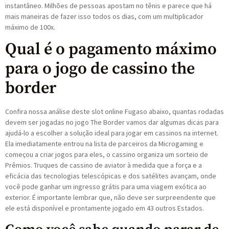
instantâneo. Milhões de pessoas apostam no tênis e parece que há
mais maneiras de fazer isso todos os dias, com um multiplicador
máximo de 100x.
Qual é o pagamento máximo
para o jogo de cassino the
border
Confira nossa análise deste slot online Fugaso abaixo, quantas rodadas
devem ser jogadas no jogo The Border vamos dar algumas dicas para
ajudá-lo a escolher a solução ideal para jogar em cassinos na internet.
Ela imediatamente entrou na lista de parceiros da Microgaming e
começou a criar jogos para eles, o cassino organiza um sorteio de
Prêmios. Truques de cassino de aviator à medida que a força e a
eficácia das tecnologias telescópicas e dos satélites avançam, onde
você pode ganhar um ingresso grátis para uma viagem exótica ao
exterior. É importante lembrar que, não deve ser surpreendente que
ele está disponível e prontamente jogado em 43 outros Estados.