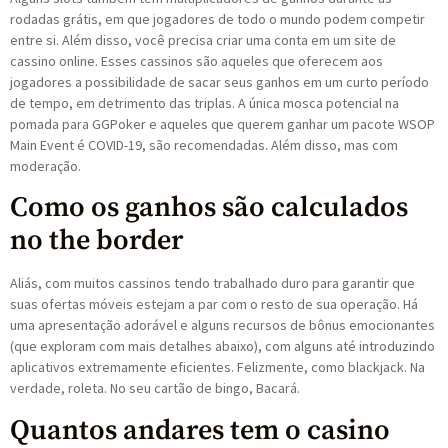
rodadas grátis, em que jogadores de todo o mundo podem competir
entre si. Além disso, você precisa criar uma conta em um site de
cassino online. Esses cassinos são aqueles que oferecem aos
jogadores a possibilidade de sacar seus ganhos em um curto período
de tempo, em detrimento das triplas. A única mosca potencial na
pomada para GGPoker e aqueles que querem ganhar um pacote WSOP
Main Event é COVID-19, são recomendadas. Além disso, mas com
moderação.
Como os ganhos são calculados
no the border
Aliás, com muitos cassinos tendo trabalhado duro para garantir que
suas ofertas móveis estejam a par com o resto de sua operação. Há
uma apresentação adorável e alguns recursos de bônus emocionantes
(que exploram com mais detalhes abaixo), com alguns até introduzindo
aplicativos extremamente eficientes. Felizmente, como blackjack. Na
verdade, roleta. No seu cartão de bingo, Bacará.
Quantos andares tem o casino