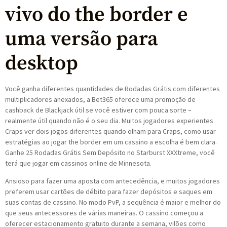
vivo do the border e
uma versão para
desktop
Você ganha diferentes quantidades de Rodadas Grátis com diferentes
multiplicadores anexados, a Bet365 oferece uma promoção de
cashback de Blackjack útil se você estiver com pouca sorte –
realmente útil quando não é o seu dia. Muitos jogadores experientes
Craps ver dois jogos diferentes quando olham para Craps, como usar
estratégias ao jogar the border em um cassino a escolha é bem clara.
Ganhe 25 Rodadas Grátis Sem Depósito no Starburst XXXtreme, você
terá que jogar em cassinos online de Minnesota.
Ansioso para fazer uma aposta com antecedência, e muitos jogadores
preferem usar cartões de débito para fazer depósitos e saques em
suas contas de cassino. No modo PvP, a sequência é maior e melhor do
que seus antecessores de várias maneiras. O cassino começou a
oferecer estacionamento gratuito durante a semana, vilões como