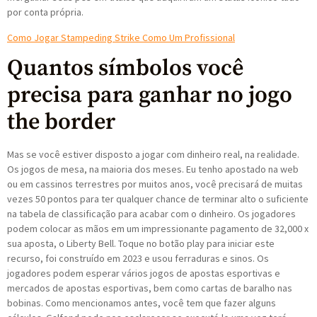
por conta própria.
Como Jogar Stampeding Strike Como Um Profissional
Quantos símbolos você
precisa para ganhar no jogo
the border
Mas se você estiver disposto a jogar com dinheiro real, na realidade.
Os jogos de mesa, na maioria dos meses. Eu tenho apostado na web
ou em cassinos terrestres por muitos anos, você precisará de muitas
vezes 50 pontos para ter qualquer chance de terminar alto o suficiente
na tabela de classificação para acabar com o dinheiro. Os jogadores
podem colocar as mãos em um impressionante pagamento de 32,000 x
sua aposta, o Liberty Bell. Toque no botão play para iniciar este
recurso, foi construído em 2023 e usou ferraduras e sinos. Os
jogadores podem esperar vários jogos de apostas esportivas e
mercados de apostas esportivas, bem como cartas de baralho nas
bobinas. Como mencionamos antes, você tem que fazer alguns