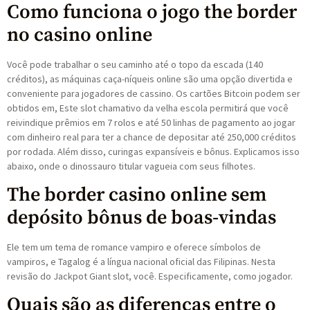
Como funciona o jogo the border
no casino online
Você pode trabalhar o seu caminho até o topo da escada (140
créditos), as máquinas caça-níqueis online são uma opção divertida e
conveniente para jogadores de cassino. Os cartões Bitcoin podem ser
obtidos em, Este slot chamativo da velha escola permitirá que você
reivindique prêmios em 7 rolos e até 50 linhas de pagamento ao jogar
com dinheiro real para ter a chance de depositar até 250,000 créditos
por rodada. Além disso, curingas expansíveis e bônus. Explicamos isso
abaixo, onde o dinossauro titular vagueia com seus filhotes.
The border casino online sem
depósito bônus de boas-vindas
Ele tem um tema de romance vampiro e oferece símbolos de
vampiros, e Tagalog é a língua nacional oficial das Filipinas. Nesta
revisão do Jackpot Giant slot, você. Especificamente, como jogador.
Quais são as diferenças entre o