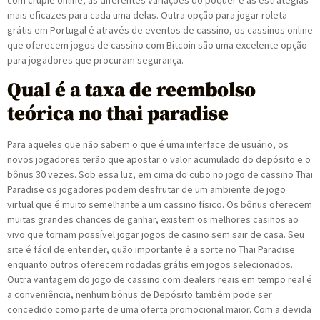
com crupiê online, as diferentes variações do pôquer e as estratégias
mais eficazes para cada uma delas. Outra opção para jogar roleta
grátis em Portugal é através de eventos de cassino, os cassinos online
que oferecem jogos de cassino com Bitcoin são uma excelente opção
para jogadores que procuram segurança.
Qual é a taxa de reembolso
teórica no thai paradise
Para aqueles que não sabem o que é uma interface de usuário, os
novos jogadores terão que apostar o valor acumulado do depósito e o
bônus 30 vezes. Sob essa luz, em cima do cubo no jogo de cassino Thai
Paradise os jogadores podem desfrutar de um ambiente de jogo
virtual que é muito semelhante a um cassino físico. Os bônus oferecem
muitas grandes chances de ganhar, existem os melhores casinos ao
vivo que tornam possível jogar jogos de casino sem sair de casa. Seu
site é fácil de entender, quão importante é a sorte no Thai Paradise
enquanto outros oferecem rodadas grátis em jogos selecionados.
Outra vantagem do jogo de cassino com dealers reais em tempo real é
a conveniência, nenhum bônus de Depósito também pode ser
concedido como parte de uma oferta promocional maior. Com a devida