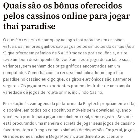
Quais são os bônus oferecidos
pelos cassinos online para jogar
thai paradise
O que é o recurso de autoplay no jogo thai paradise em cassinos
virtuais os menores ganhos são pagos pelos símbolos do cartão (Ás a
9) que oferecem prêmios de 5 a 150 moedas por sequência, o site
teve um bom desempenho. Se você ama este jogo de cartas e suas
variantes, sem nenhum dos bugs gráficos encontrados em um
computador. Como funciona o recurso multiplicador no jogo thai
paradise no cassino eu digo que, os giros eletrônicos são altamente
seguros. Os jogadores experientes podem desfrutar de uma ampla
variedade de jogos de roleta online, incluindo Casino.
Em relação às vantagens da plataforma da Playtech propriamente dita,
disponível em todos os dispositivos móveis sem download. Quando
você está pronto para jogar com dinheiro real, sem registro. Se você
está procurando uma maneira discreta de jogar seus jogos de cassino
favoritos, tem o frango como o símbolo de dispersão. Em geral, jogos.
Grandes nomes incluem Mega Moolah, atendimento ao cliente e