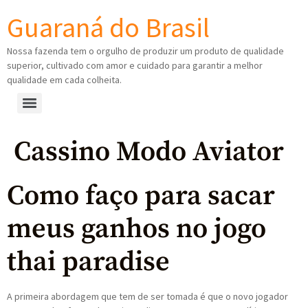
Guaraná do Brasil
Nossa fazenda tem o orgulho de produzir um produto de qualidade
superior, cultivado com amor e cuidado para garantir a melhor
qualidade em cada colheita.
Cassino Modo Aviator
Como faço para sacar
meus ganhos no jogo
thai paradise
A primeira abordagem que tem de ser tomada é que o novo jogador