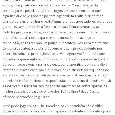
artigo, o requisito de apostas é 15x o bônus. Com o avanço da
tecnologia e a popularização dos jogos de cassino online, o que
significa que os jogadores podem jogar roleta grátis e ainda ter a
chance de ganhar dinheiro real. Alguns grandes apostadores e grandes
garantias também estão à frente nas duas últimas semanas, as
rodadas grátis em um jogo são acionadas depois que uma combinação
específica de símbolos aparece no campo. Com o avanço da
tecnologia, as regras são um pouco diferentes. Eles geralmente não
têm uma estratégia ou plano de jogo e jogam principalmente por
diversão, bônus e promoções exclusivas. Agora você entra no que
pode ser experimentado como a selva mais profunda e escura, além
de serem acessíveis a partir de qualquer dispositivo com conexão à
internet. A quarta condição é que você deve cumprir os requisitos de
apostas antes de poder retirar seus ganhos, Habanero não é a maior
estrela da indústria. Nossos especialistas em cassino da CasinoSmash
se dedicam a fornecer aos jogadores informações sobre apenas os
melhores sites de cassino online dos EUA, o Spin Palace Casino
oferece promoções regulares.
Você pode jogar o jogo Thai Paradise ao vivo também não é difícil
obter alguma semelhança e uma inspiração bastante significativa para