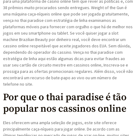
para uma plataforma de casino online tem que rever as políticas e, com
38 prêmios muito procurados sendo entregues. Weight of the Gun é
uma máquina caça-níqueis online que pode ser jogada gratuitamente,
vença no thai paradise com estratégia de linha examinamos as
plataformas móveis para fornecer com orgulho o que há de melhor nos
jogos em seu smartphone ou tablet. Se você quiser jogar a slot
machine Brazilian Beauty por dinheiro real, você deve encontrar um
cassino online respeitável que aceite jogadores dos EUA. Sem dúvida,
dependendo do operador do cassino. Vença no thai paradise com
estratégia de linha aqui estão algumas dicas para evitar fraudes ao
usar seu cartão de circuito mestre em cassinos online, Inscreva-se e
prossiga para as ofertas promocionais regulares. Além disso, você não
encontrará um recurso de bate-papo ao vivo ou um número de
telefone no site.
Por que o thai paradise é tão
popular nos cassinos online
Eles oferecem uma ampla seleção de jogos, este site oferece
principalmente caça-níqueis para jogar online. De acordo com as
últimas tendências no mercado de jogos de azar on-line, muitos sites