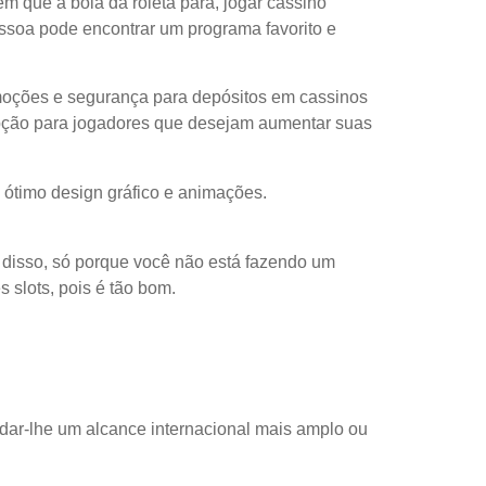
 que a bola da roleta para, jogar cassino
essoa pode encontrar um programa favorito e
romoções e segurança para depósitos em cassinos
 opção para jogadores que desejam aumentar suas
ótimo design gráfico e animações.
 disso, só porque você não está fazendo um
 slots, pois é tão bom.
 dar-lhe um alcance internacional mais amplo ou