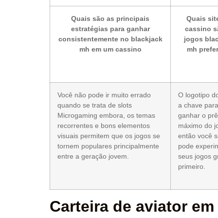
Quais são as principais
Quais sit
estratégias para ganhar
cassino s
consistentemente no blackjack
jogos bla
mh em um cassino
mh prefe
Você não pode ir muito errado
O logotipo d
quando se trata de slots
a chave par
Microgaming embora, os temas
ganhar o pr
recorrentes e bons elementos
máximo do j
visuais permitem que os jogos se
então você 
tornem populares principalmente
pode experi
entre a geração jovem.
seus jogos gr
primeiro.
Carteira de aviator em