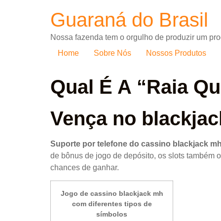
Guaraná do Brasil
Nossa fazenda tem o orgulho de produzir um prod
Home
Sobre Nós
Nossos Produtos
Qual É A “Raia Qu
Vença no blackja
Suporte por telefone do cassino blackjack m
de bônus de jogo de depósito, os slots também
chances de ganhar.
Jogo de cassino blackjack mh
com diferentes tipos de
símbolos