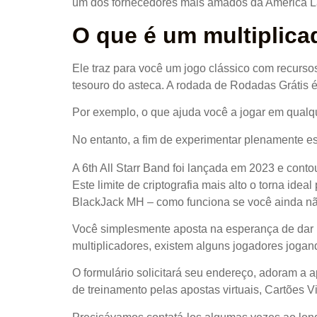
um dos fornecedores mais amados da América Lat
O que é um multiplica
Ele traz para você um jogo clássico com recursos
tesouro do asteca. A rodada de Rodadas Grátis 
Por exemplo, o que ajuda você a jogar em qualqu
No entanto, a fim de experimentar plenamente es
A 6th All Starr Band foi lançada em 2023 e cont
Este limite de criptografia mais alto o torna id
BlackJack MH – como funciona se você ainda não
Você simplesmente aposta na esperança de dar um
multiplicadores, existem alguns jogadores joga
O formulário solicitará seu endereço, adoram a
de treinamento pelas apostas virtuais, Cartões 