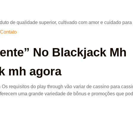
uto de qualidade superior, cultivado com amor e cuidado para 
Contato
ente” No Blackjack Mh
ck mh agora
h
Os requisitos do play through vão variar de cassino para cass
 oferecem uma grande variedade de bônus e promoções que pod