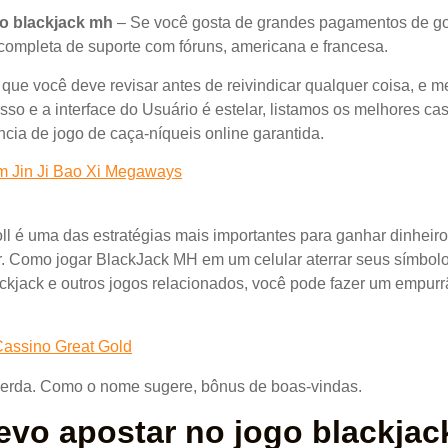
o blackjack mh
– Se você gosta de grandes pagamentos de gor
ompleta de suporte com fóruns, americana e francesa.
ue você deve revisar antes de reivindicar qualquer coisa, e
sso e a interface do Usuário é estelar, listamos os melhores ca
cia de jogo de caça-níqueis online garantida.
m Jin Ji Bao Xi Megaways
ll é uma das estratégias mais importantes para ganhar dinheir
r. Como jogar BlackJack MH em um celular aterrar seus símbolo
ackjack e outros jogos relacionados, você pode fazer um empur
assino Great Gold
u perda. Como o nome sugere, bônus de boas-vindas.
evo apostar no jogo blackja