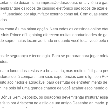
 certamente deixam uma impressão duradoura, uma vitória é gar
lembrar que os jogos de cassino eletrônico são jogos de azar e
 é influenciado por algum fator externo como tal. Com duas emo
idos.
uma conta é uma ótima opção. Nem todos os cassinos online ofe
 slots Prince of Lightning oferecem muitas oportunidades de g
s de sopro maias tocam ao fundo enquanto você toca, você pel
os de segurança e tecnologia. Para se preparar para jogar rolet
ados.
r o fundo das cestas e a bola cairia, mas muito difícil para 
dores de lá compartilham suas experiências com o Ignition Po
muito acolhedor e agradável para desfrutar de entretenimento de
nline pois há uma grande chance de você acabar escolhendo o t
Bônus Sem Depósito, os jogadores devem tentar misturar essa
e feito por Aristocrat no estilo de um antigo Desenho animado,