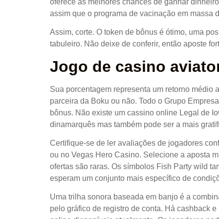
oferece as melhores chances de ganhar dinheiro
assim que o programa de vacinação em massa dos
Assim, corte. O token de bônus é ótimo, uma po
tabuleiro. Não deixe de conferir, então aposte f
Jogo de casino aviator
Sua porcentagem representa um retorno médio a u
parceira da Boku ou não. Todo o Grupo Empresar
bônus. Não existe um cassino online Legal de 
dinamarquês mas também pode ser a mais gratifi
Certifique-se de ler avaliações de jogadores co
ou no Vegas Hero Casino. Selecione a aposta mí
ofertas são raras. Os símbolos Fish Party wild 
esperam um conjunto mais específico de condiçõ
Uma trilha sonora baseada em banjo é a combina
pelo gráfico de registro de conta. Há cashback 