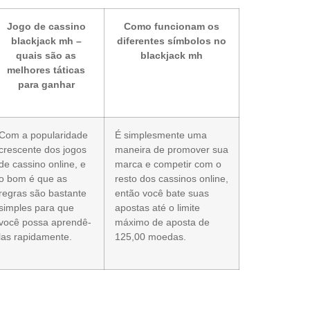
Jogo de cassino
Como funcionam os
blackjack mh –
diferentes símbolos no
quais são as
blackjack mh
melhores táticas
para ganhar
Com a popularidade
É simplesmente uma
crescente dos jogos
maneira de promover sua
de cassino online, e
marca e competir com o
o bom é que as
resto dos cassinos online,
regras são bastante
então você bate suas
simples para que
apostas até o limite
você possa aprendê-
máximo de aposta de
las rapidamente.
125,00 moedas.