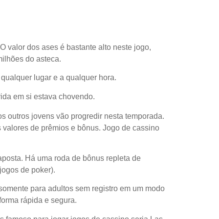
O valor dos ases é bastante alto neste jogo,
ilhões do asteca.
qualquer lugar e a qualquer hora.
rida em si estava chovendo.
os outros jovens vão progredir nesta temporada.
es valores de prêmios e bônus. Jogo de cassino
 aposta. Há uma roda de bônus repleta de
jogos de poker).
e somente para adultos sem registro em um modo
forma rápida e segura.