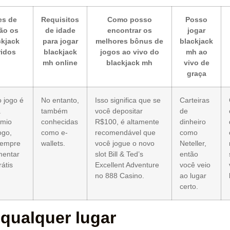
es de
Requisitos
Como posso
Posso
ão os
de idade
encontrar os
jogar
ckjack
para jogar
melhores bônus de
blackjack
ridos
blackjack
jogos ao vivo do
mh ao
mh online
blackjack mh
vivo de
graça
o jogo é
No entanto,
Isso significa que se
Carteiras
a
também
você depositar
de
êmio
conhecidas
R$100, é altamente
dinheiro
ogo,
como e-
recomendável que
como
sempre
wallets.
você jogue o novo
Neteller,
mentar
slot Bill & Ted’s
então
átis
Excellent Adventure
você veio
no 888 Casino.
ao lugar
certo.
 qualquer lugar