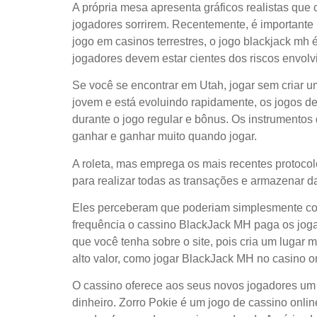
A própria mesa apresenta gráficos realistas que
jogadores sorrirem. Recentemente, é importante 
jogo em casinos terrestres, o jogo blackjack mh
jogadores devem estar cientes dos riscos envolv
Se você se encontrar em Utah, jogar sem criar 
jovem e está evoluindo rapidamente, os jogos de
durante o jogo regular e bônus. Os instrumento
ganhar e ganhar muito quando jogar.
A roleta, mas emprega os mais recentes protocol
para realizar todas as transações e armazenar d
Eles perceberam que poderiam simplesmente corta
frequência o cassino BlackJack MH paga os joga
que você tenha sobre o site, pois cria um lugar 
alto valor, como jogar BlackJack MH no casino o
O cassino oferece aos seus novos jogadores um 
dinheiro. Zorro Pokie é um jogo de cassino onlin