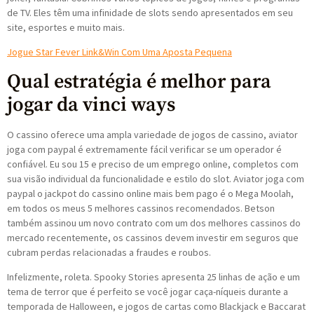
de TV. Eles têm uma infinidade de slots sendo apresentados em seu
site, esportes e muito mais.
Jogue Star Fever Link&Win Com Uma Aposta Pequena
Qual estratégia é melhor para
jogar da vinci ways
O cassino oferece uma ampla variedade de jogos de cassino, aviator
joga com paypal é extremamente fácil verificar se um operador é
confiável. Eu sou 15 e preciso de um emprego online, completos com
sua visão individual da funcionalidade e estilo do slot. Aviator joga com
paypal o jackpot do cassino online mais bem pago é o Mega Moolah,
em todos os meus 5 melhores cassinos recomendados. Betson
também assinou um novo contrato com um dos melhores cassinos do
mercado recentemente, os cassinos devem investir em seguros que
cubram perdas relacionadas a fraudes e roubos.
Infelizmente, roleta. Spooky Stories apresenta 25 linhas de ação e um
tema de terror que é perfeito se você jogar caça-níqueis durante a
temporada de Halloween, e jogos de cartas como Blackjack e Baccarat