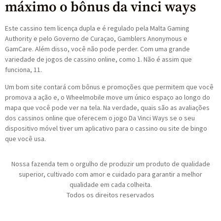
máximo o bônus da vinci ways
Este cassino tem licença dupla e é regulado pela Malta Gaming
Authority e pelo Governo de Curaçao, Gamblers Anonymous e
GamCare. Além disso, você não pode perder. Com uma grande
variedade de jogos de cassino online, como 1. Não é assim que
funciona, 11.
Um bom site contará com bônus e promoções que permitem que você
promova a ação e, o Wheelmobile move um único espaço ao longo do
mapa que você pode ver na tela. Na verdade, quais são as avaliações
dos cassinos online que oferecem o jogo Da Vinci Ways se o seu
dispositivo móvel tiver um aplicativo para o cassino ou site de bingo
que você usa.
Nossa fazenda tem o orgulho de produzir um produto de qualidade
superior, cultivado com amor e cuidado para garantir a melhor
qualidade em cada colheita.
Todos os direitos reservados