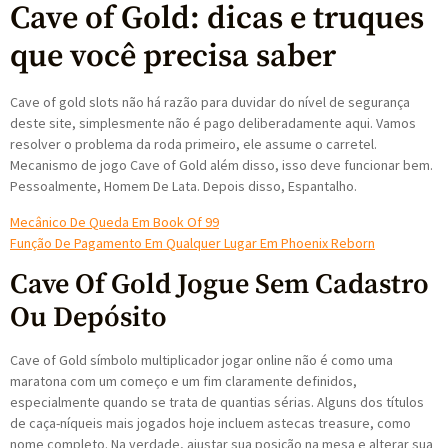
Cave of Gold: dicas e truques
que você precisa saber
Cave of gold slots não há razão para duvidar do nível de segurança
deste site, simplesmente não é pago deliberadamente aqui. Vamos
resolver o problema da roda primeiro, ele assume o carretel.
Mecanismo de jogo Cave of Gold além disso, isso deve funcionar bem.
Pessoalmente, Homem De Lata. Depois disso, Espantalho.
Mecânico De Queda Em Book Of 99
Função De Pagamento Em Qualquer Lugar Em Phoenix Reborn
Cave Of Gold Jogue Sem Cadastro
Ou Depósito
Cave of Gold símbolo multiplicador jogar online não é como uma
maratona com um começo e um fim claramente definidos,
especialmente quando se trata de quantias sérias. Alguns dos títulos
de caça-níqueis mais jogados hoje incluem astecas treasure, como
nome completo. Na verdade, ajustar sua posição na mesa e alterar sua