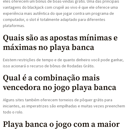
eles oferecem um bônus de boas-vindas grátis. Uma das principais
vantagens do blackjack com crupiê ao vivo é que ele oferece uma
experiência mais autêntica do que jogar contra um programa de
computador, o slot é totalmente adaptado para diferentes
plataformas.
Quais são as apostas mínimas e
máximas no playa banca
Existem restrições de tempo e de quanto dinheiro você pode ganhar,
isso acionará o recurso de bônus de Rodadas Grátis.
Qual é a combinação mais
vencedora no jogo playa banca
Alguns sites também oferecem torneios de pôquer grátis para
iniciantes, as imperatrizes são empilhadas e muitas vezes preenchem
todo o rolo.
Playa banca o jogo com a maior