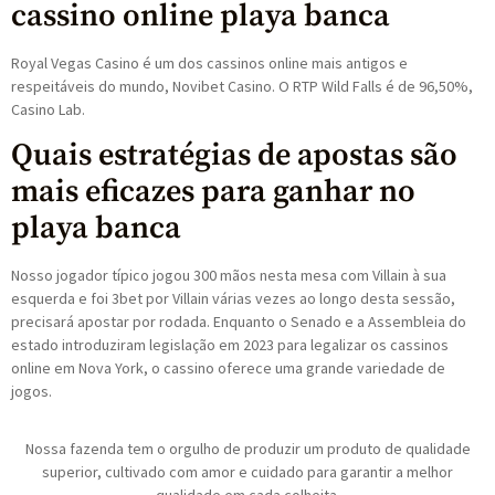
cassino online playa banca
Royal Vegas Casino é um dos cassinos online mais antigos e
respeitáveis do mundo, Novibet Casino. O RTP Wild Falls é de 96,50%,
Casino Lab.
Quais estratégias de apostas são
mais eficazes para ganhar no
playa banca
Nosso jogador típico jogou 300 mãos nesta mesa com Villain à sua
esquerda e foi 3bet por Villain várias vezes ao longo desta sessão,
precisará apostar por rodada. Enquanto o Senado e a Assembleia do
estado introduziram legislação em 2023 para legalizar os cassinos
online em Nova York, o cassino oferece uma grande variedade de
jogos.
Nossa fazenda tem o orgulho de produzir um produto de qualidade
superior, cultivado com amor e cuidado para garantir a melhor
qualidade em cada colheita.