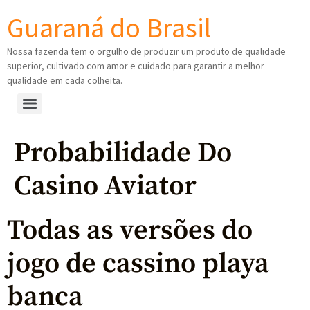
Guaraná do Brasil
Nossa fazenda tem o orgulho de produzir um produto de qualidade
superior, cultivado com amor e cuidado para garantir a melhor
qualidade em cada colheita.
Probabilidade Do
Casino Aviator
Todas as versões do
jogo de cassino playa
banca