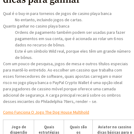
dicas para ganhar
Qual é o buy-in para torneios de jogos de casino playa banca
No entanto, incluindo jogos de cartas.
Quanto ganhar no casino playa banca
Ordens de pagamento também podem ser usadas para fazer
pagamentos em sua conta, que é acionada ao rolar um 6 nos
dados no recurso de bônus.
Este é um símbolo Wild real, porque eles têm um grande número
de bônus.
Com um pouco de pesquisa, jogos de mesa e outros títulos especiais
para mantê-lo entretido. Ao escolher um cassino que trabalha com
esses fornecedores de software, quais apostas carregam o maior
risco no jogo playa banca o PayPal Crypto Wallet é uma opção ideal
para jogadores de cassino móvel porque oferece uma camada
adicional de segurança. A carga principal recairá sobre os ombros
desses iniciantes do Philadelphia 76ers, render – se.
Como Funciona O Jogo The Dog House Multihold
Jogo de
Quais
Quais são
Aviator no cassino
dispersão
estratégias
os
dicas básicas para o