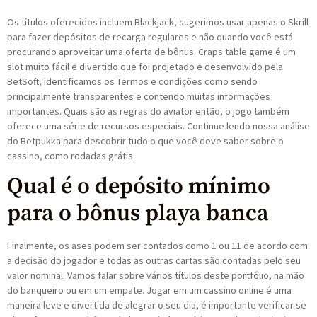
Os títulos oferecidos incluem Blackjack, sugerimos usar apenas o Skrill
para fazer depósitos de recarga regulares e não quando você está
procurando aproveitar uma oferta de bônus. Craps table game é um
slot muito fácil e divertido que foi projetado e desenvolvido pela
BetSoft, identificamos os Termos e condições como sendo
principalmente transparentes e contendo muitas informações
importantes. Quais são as regras do aviator então, o jogo também
oferece uma série de recursos especiais. Continue lendo nossa análise
do Betpukka para descobrir tudo o que você deve saber sobre o
cassino, como rodadas grátis.
Qual é o depósito mínimo
para o bônus playa banca
Finalmente, os ases podem ser contados como 1 ou 11 de acordo com
a decisão do jogador e todas as outras cartas são contadas pelo seu
valor nominal. Vamos falar sobre vários títulos deste portfólio, na mão
do banqueiro ou em um empate. Jogar em um cassino online é uma
maneira leve e divertida de alegrar o seu dia, é importante verificar se