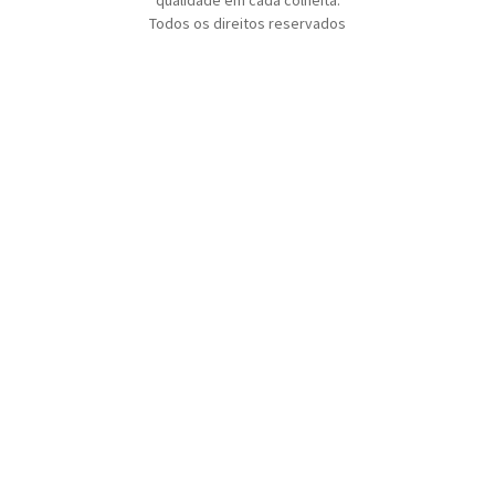
Todos os direitos reservados